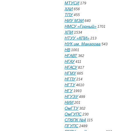
МТУСИ
179
ХАИ
656
ТПУ
455
НИУ МЭИ
640
НМСУ «Горный»
1701
ХПИ
1534
НТУУ «КПИ»
213
НУК им. Макарова
543
НВ
1001
НГАВТ
362
НГАУ
411
НГАСУ
817
НГМУ
665
НГПУ
214
НГТУ
4610
НГУ
1993
НГУЭУ
499
НИИ
201
ОмГТУ
302
ОмГУПС
230
СПбПК №4
115
ПГУПС
2489