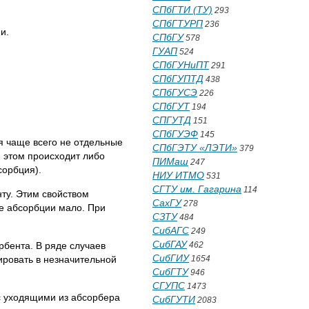
СПбГТИ (ТУ)
293
СПбГТУРП
236
ми.
СПбГУ
578
ГУАП
524
СПбГУНиПТ
291
СПбГУПТД
438
СПбГУСЭ
226
СПбГУТ
194
СПГУТД
151
СПбГУЭФ
145
я чаще всего не отдельные
СПбГЭТУ «ЛЭТИ»
379
и этом происходит либо
ПИМаш
247
сорбция).
НИУ ИТМО
531
СГТУ им. Гагарина
114
ту. Этим свойством
СахГУ
278
ре абсорбции мало. При
СЗТУ
484
СибАГС
249
СибГАУ
рбента. В ряде случаев
462
СибГИУ
ировать в незначительной
1654
СибГТУ
946
СГУПС
1473
с уходящими из абсорбера
СибГУТИ
2083