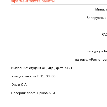
Фрагмент текста работы
Минист
Белорусский
РА
по курсу «Т
на тему: «Расчет у
Выполнил: студент 4к., 4гр., ф-та ХТиТ
специальности Т. 11. 03. 00
Хала С.А.
Поверил: проф. Ершов А. И.