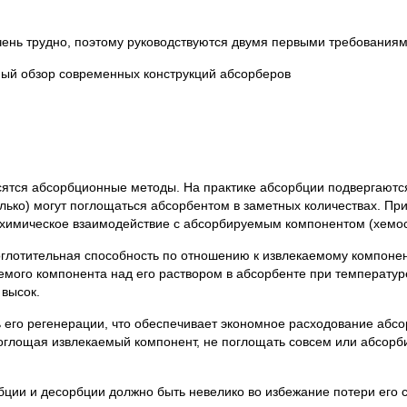
чень трудно, поэтому руководствуются двумя первыми требования
ный обзор современных конструкций абсорберов
сятся абсорбционные методы. На практике абсорбции подвергаютс
олько) могут поглощаться абсорбентом в заметных количествах. Пр
в химическое взаимодействие с абсорбируемым компонентом (хемо
глотительная способность по отношению к извлекаемому компонен
емого компонента над его раствором в абсорбенте при температу
высок.
его регенерации, что обеспечивает экономное расходование абсо
 поглощая извлекаемый компонент, не поглощать совсем или абсорб
бции и десорбции должно быть невелико во избежание потери его 