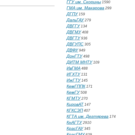
ГГУ им. Скорины
1590
ГМА им. Макарова
299
ДГПУ
159
ДальГАУ
279
ДВГГУ
134
ДВГМУ
408
ДВГТУ
936
ДВГУПС
305
ДВФУ
949
ДонГТУ
498
ДИТМ МНТУ
109
ИвГМА
488
ИГХТУ
131
ИжГТУ
145
КемГППК
171
КемГУ
508
КГМТУ
270
КировАТ
147
КГКСЭП
407
КГТА им. Дегтярева
174
КнАГТУ
2910
КрасГАУ
345
КрасГМУ
629