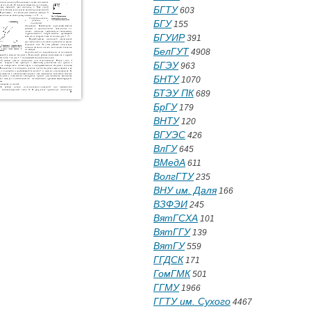
БГТУ
603
БГУ
155
БГУИР
391
БелГУТ
4908
БГЭУ
963
БНТУ
1070
БТЭУ ПК
689
БрГУ
179
ВНТУ
120
ВГУЭС
426
ВлГУ
645
ВМедА
611
ВолгГТУ
235
ВНУ им. Даля
166
ВЗФЭИ
245
ВятГСХА
101
ВятГГУ
139
ВятГУ
559
ГГДСК
171
ГомГМК
501
ГГМУ
1966
ГГТУ им. Сухого
4467