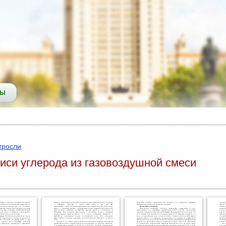
СЫ
тросли
иси углерода из газовоздушной смеси