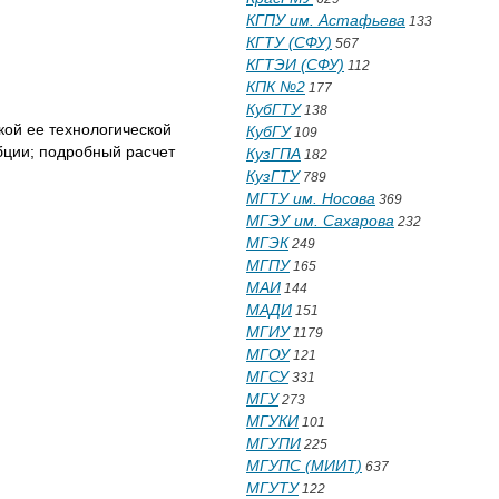
КГПУ им. Астафьева
133
КГТУ (СФУ)
567
КГТЭИ (СФУ)
112
КПК №2
177
КубГТУ
138
кой ее технологической
КубГУ
109
бции; подробный расчет
КузГПА
182
КузГТУ
789
МГТУ им. Носова
369
МГЭУ им. Сахарова
232
МГЭК
249
МГПУ
165
МАИ
144
МАДИ
151
МГИУ
1179
МГОУ
121
МГСУ
331
МГУ
273
МГУКИ
101
МГУПИ
225
МГУПС (МИИТ)
637
МГУТУ
122