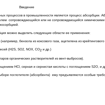
Введение
х процессов в промышленности является процесс абсорбции. Абс
телем сопровождающийся или не сопровождающийся химическими
емосорбцией.
рбция можно выделить следующие области ее применения:
например, бензола из коксового газа, ацетилена из крейтингового г
месей (H2S, SO2, NOX, CO
и др.)
2
паров органических растворителей из вент-выбросов).
лощением HCl, серная и сернистая кислоты с поглощением S2O, и др
ыборе поглотителя (абсорбента) ему предъявляются особые треб