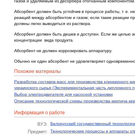
газом и удаляемым из десорбера отогнанным компонентом
Абсорбент должен быть устойчив в процессе работы, т. е. 
реакций между абсорбентом и газом; если такие реакции п
должны легко выводиться из раствора.
Абсорбент должен быть дешев и доступен. Если же целью а
концентрации вида продукта.
Абсорбент не должен коррозировать аппаратуру.
Обычно ни один абсорбент не удовлетворяет одновременн
Похожие материалы
Разработка составов масс для производства клинкерного к
украинского сырья (Экспериментальная часть дипломного п
Выбор электродвигателя для насосной установки
Описание технологической схемы производства кирпича ке
Информация о работе
Белорусский государственный технологич
ВУЗ:
Технологические процессы и аппараты от
Предмет: