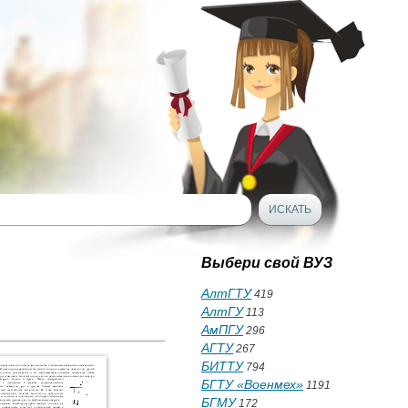
Выбери свой ВУЗ
АлтГТУ
419
АлтГУ
113
АмПГУ
296
АГТУ
267
БИТТУ
794
БГТУ «Военмех»
1191
БГМУ
172