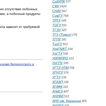
СибУПК
377
СФУ
2424
ьно отсутствие побочных
СНАУ
567
ыми, а побочные продукты
СумГУ
768
ТРТУ
149
ТОГУ
551
нта зависит от требуемой
ТГЭУ
325
ТГУ (Томск)
276
ТГПУ
181
ТулГУ
553
УкрГАЖТ
234
УлГТУ
536
УИПКПРО
123
УрГПУ
195
основе белорусского и
УГТУ-УПИ
758
УГНТУ
570
УГТУ
134
ХГАЭП
138
ХГАФК
110
ХНАГХ
407
ХНУВД
512
ХНУ им. Каразина
305
ХНУРЭ
325