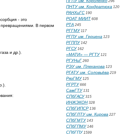
ПГПУ им. Короленко
296
ПНТУ им. Кондратюка
120
РАНХиГС
190
РОАТ МИИТ
608
орбция - это
РТА
245
 превращениями. В первом
РГГМУ
117
РГПУ им. Герцена
123
РГППУ
142
РГСУ
162
аза и др.).
«МАТИ» — РГТУ
121
РГУНиГ
260
РЭУ им. Плеханова
123
РГАТУ им. Соловьёва
219
РязГМУ
125
РГРТУ
.).
666
СамГТУ
131
ования:
СПбГАСУ
315
ИНЖЭКОН
328
СПбГИПСР
136
СПбГЛТУ им. Кирова
227
СПбГМТУ
143
СПбГПМУ
146
СПбГПУ
1599