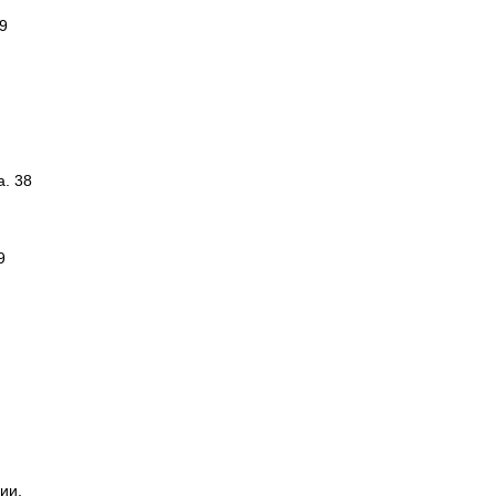
9
а. 38
9
ии.