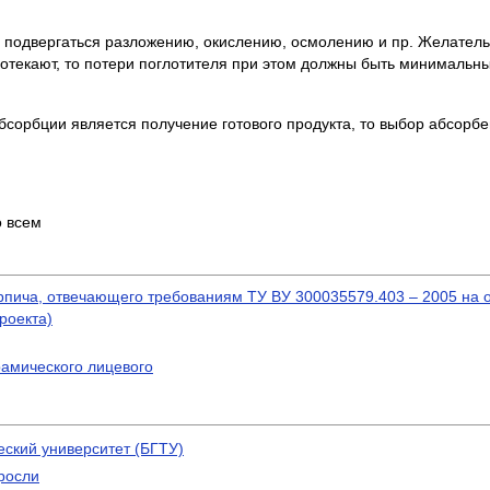
.
не подвергаться разложению, окислению, осмолению и пр. Желател
ротекают, то потери поглотителя при этом должны быть минимальн
бсорбции является получение готового продукта, то выбор абсорбе
о всем
ирпича, отвечающего требованиям ТУ ВУ 300035579.403 – 2005 на 
роекта)
рамического лицевого
еский университет (БГТУ)
росли