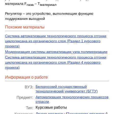
материала F
– Т
.
газа
материал
Регулятор – это устройство, выполняющие функцию
поддержания выходной
Похожие материалы
Система автоматизации технологического процесса отгонки
циклогексана из органического слоя (Раздел 1 курсового
проекта)
Модернизация системы автоматизации узла полимеризации
Система автоматизации технологического процесса отгонки
циклогексана из органического слоя (Раздел 4 курсового
проекта)
Информация о работе
Белорусский государственный
ВУЗ:
технологический университет (БГТУ)
Автоматизация технологических процессов
Предмет:
отрасли
Курсовые работы
Тип:
(
)
Другие предметы
Технические предметы