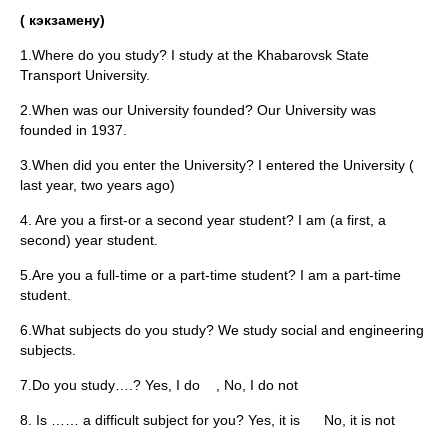
(
к
экзамену
)
1.Where do you study? I study at the Khabarovsk State
Transport University.
2.When was our University founded? Our University was
founded in 1937.
3.When did you enter the University? I entered the University (
last year, two years ago)
4. Are you a first-or a second year student? I am (a first, a
second) year student.
5.Are you a full-time or a part-time student? I am a part-time
student.
6.What subjects do you study? We study social and engineering
subjects.
7.Do you study….? Yes, I do , No, I do not
8. Is …… a difficult subject for you? Yes, it is No, it is not