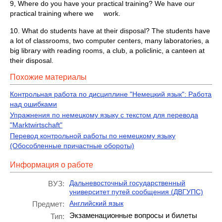
9, Where do you have your practical training? We have our
practical training where we work.
10. What do students have at their disposal? The students have
a lot of classrooms, two computer centers, many laboratories, a
big library with reading rooms, a club, a policlinic, a canteen at
their disposal.
Похожие материалы
Контрольная работа по дисциплине "Немецкий язык": Работа
над ошибками
Упражнения по немецкому языку с текстом для перевода
"Marktwirtschaft"
Перевод контрольной работы по немецкому языку
(Обособленные причастные обороты)
Информация о работе
Дальневосточный государственный
ВУЗ:
университет путей сообщения (ДВГУПС)
Английский язык
Предмет:
Экзаменационные вопросы и билеты
Тип: