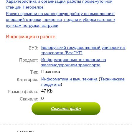
Характеристика и организация работы промежуточной
станции Негорелое
Расчет времени на маневровую работу по выполнению
операций отцепки, прицепки, подачи и уборки вагонов к
пунктам погрузки, выгрузки
Информация о работе
Белорусский государственный университет
ВУЗ:
транспорта (БелГУТ)
Информационные технологии на
Предмет:
железнодорожном транспорте
Практика
Тип:
(
Информатика и выч. техника
Технические
Категория:
)
предметы
47 Kb
Размер файла:
0
Скачали:
Скачать файл