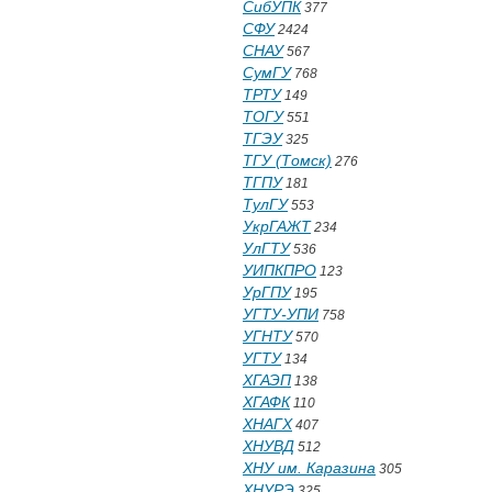
СибУПК
377
СФУ
2424
СНАУ
567
СумГУ
768
ТРТУ
149
ТОГУ
551
ТГЭУ
325
ТГУ (Томск)
276
ТГПУ
181
ТулГУ
553
УкрГАЖТ
234
УлГТУ
536
УИПКПРО
123
УрГПУ
195
УГТУ-УПИ
758
УГНТУ
570
УГТУ
134
ХГАЭП
138
ХГАФК
110
ХНАГХ
407
ХНУВД
512
ХНУ им. Каразина
305
ХНУРЭ
325