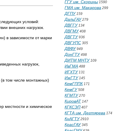
ГГУ им. Скорины
1590
ГМА им. Макарова
299
ДГПУ
159
ДальГАУ
279
 следующих условий:
ДВГГУ
134
вии внешних нагрузок.
ДВГМУ
408
ДВГТУ
936
н) в зависимости от марки
ДВГУПС
305
ДВФУ
949
ДонГТУ
498
ДИТМ МНТУ
109
иведенных нагрузок,
ИвГМА
488
ИГХТУ
131
ИжГТУ
145
 (в том числе монтажных)
КемГППК
171
КемГУ
508
КГМТУ
270
КировАТ
147
ер местности и химическое
КГКСЭП
407
КГТА им. Дегтярева
174
КнАГТУ
2910
КрасГАУ
345
КрасГМУ
629