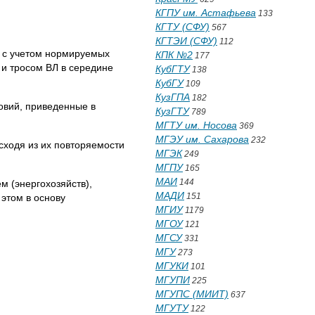
КГПУ им. Астафьева
133
КГТУ (СФУ)
567
КГТЭИ (СФУ)
112
у с учетом нормируемых
КПК №2
177
и тросом ВЛ в середине
КубГТУ
138
КубГУ
109
КузГПА
182
овий, приведенные в
КузГТУ
789
МГТУ им. Носова
369
МГЭУ им. Сахарова
232
сходя из их повторяемости
МГЭК
249
МГПУ
165
МАИ
144
м (энергохозяйств),
МАДИ
151
этом в основу
МГИУ
1179
МГОУ
121
МГСУ
331
МГУ
273
МГУКИ
101
МГУПИ
225
МГУПС (МИИТ)
637
МГУТУ
122