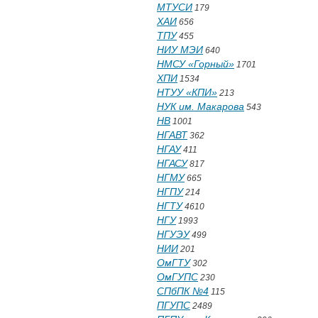
МТУСИ
179
ХАИ
656
ТПУ
455
НИУ МЭИ
640
НМСУ «Горный»
1701
ХПИ
1534
НТУУ «КПИ»
213
НУК им. Макарова
543
НВ
1001
НГАВТ
362
НГАУ
411
НГАСУ
817
НГМУ
665
НГПУ
214
НГТУ
4610
НГУ
1993
НГУЭУ
499
НИИ
201
ОмГТУ
302
ОмГУПС
230
СПбПК №4
115
ПГУПС
2489