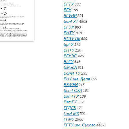
БГТУ
603
БГУ
155
БГУИР
391
БелГУТ
4908
БГЭУ
963
БНТУ
1070
БТЭУ ПК
689
БрГУ
179
ВНТУ
120
ВГУЭС
426
ВлГУ
645
ВМедА
611
ВолгГТУ
235
ВНУ им. Даля
166
ВЗФЭИ
245
ВятГСХА
101
ВятГГУ
139
ВятГУ
559
ГГДСК
171
ГомГМК
501
ГГМУ
1966
ГГТУ им. Сухого
4467