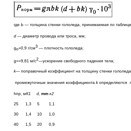
где
Ь —
толщина стенки гололеда, принимаемая по таблице
d —
диаметр провода или троса, мм;
3
g
=0,9 г/см
— плотность гололеда;
о
2
g==9,81 м/с
—ускорение свободного падения тела;
k—
поправочный коэффициент на толщину стенки гололед
промежуточные значения коэффициента
k
определяются ли
hпр, м
К1 d,
mm
к2
25 1,3 5 1,1
30 1,4 10 1,0
40 1,5 20 0,9