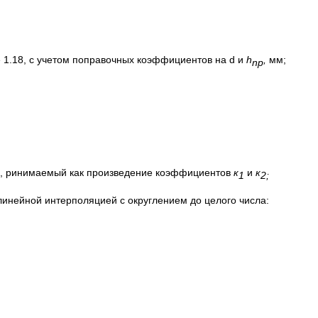
 1.18, с учетом поправочных коэффициентов на d и
h
,
мм;
np
а, ринимаемый как произведение коэффициентов
к
и
к
1
2;
нейной интерполяцией с округлением до целого числа: