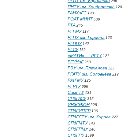
ПГПУ им. Короленко
296
ПНТУ им. Кондратюка
120
РАНХиГС
190
РОАТ МИИТ
608
РТА
245
РГГМУ
117
РГПУ им. Герцена
123
РГППУ
142
РГСУ
162
«МАТИ» — РГТУ
121
РГУНиГ
260
РЭУ им. Плеханова
123
РГАТУ им. Соловьёва
219
РязГМУ
125
РГРТУ
666
СамГТУ
131
СПбГАСУ
315
ИНЖЭКОН
328
СПбГИПСР
136
СПбГЛТУ им. Кирова
227
СПбГМТУ
143
СПбГПМУ
146
СПбГПУ
1599