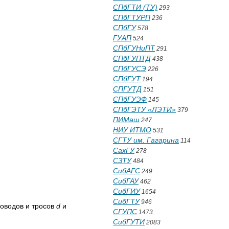
СПбГТИ (ТУ)
293
СПбГТУРП
236
СПбГУ
578
ГУАП
524
СПбГУНиПТ
291
СПбГУПТД
438
СПбГУСЭ
226
СПбГУТ
194
СПГУТД
151
СПбГУЭФ
145
СПбГЭТУ «ЛЭТИ»
379
ПИМаш
247
НИУ ИТМО
531
СГТУ им. Гагарина
114
СахГУ
278
СЗТУ
484
СибАГС
249
СибГАУ
462
СибГИУ
1654
СибГТУ
946
роводов и тросов
d
и
СГУПС
1473
СибГУТИ
2083