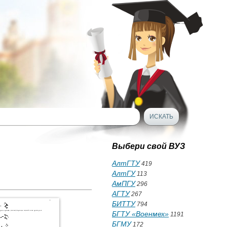
Выбери свой ВУЗ
АлтГТУ
419
АлтГУ
113
АмПГУ
296
АГТУ
267
БИТТУ
794
БГТУ «Военмех»
1191
БГМУ
172