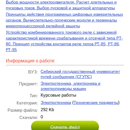
Выбор мощности электродвигателя. Расчет длительных и
пусковых токов. Выбор пусковой и защитной аппаратуры
Принципы действия программных цифровых измерительных
органов. Вычислительно-логические модули и терминалы
микропроцессорной релейной защиты
Устройство комбинированного токового реле с зависимой
характери­стикой времени срабатывания и отсечкой типа PT-
80. Принцип устройства контактов реле типов РТ-85, PT-86,
РТ-95
Информация о работе
Сибирский государственный университет
ВУЗ:
путей сообщения (СГУПС)
Электротехника, электроника и
Предмет:
электроприводы машин
Курсовые работы
Тип:
(
)
Электротехника
Технические предметы
Категория:
292 Kb
Размер файла:
0
Скачали:
Скачать файл