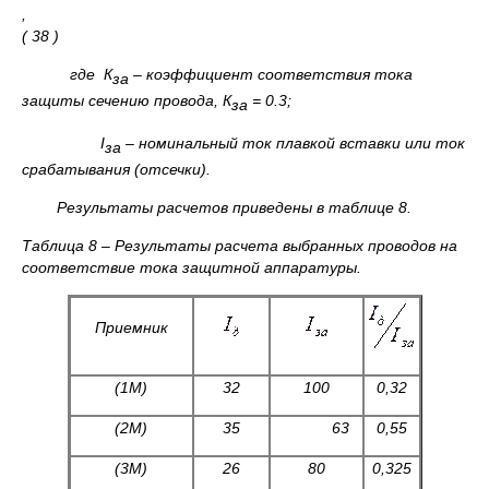
( 38 )
где К
– коэффициент соответствия тока
за
защиты сечению провода, К
= 0.3;
за
I
– номинальный ток плавкой вставки или ток
за
срабатывания (отсечки).
Результаты расчетов приведены в таблице 8.
Таблица 8
– Результаты расчета выбранных проводов на
соответствие тока защитной аппаратуры.
Приемник
(1М)
32
100
0,32
(2М)
35
63
0,55
(3М)
26
80
0,325