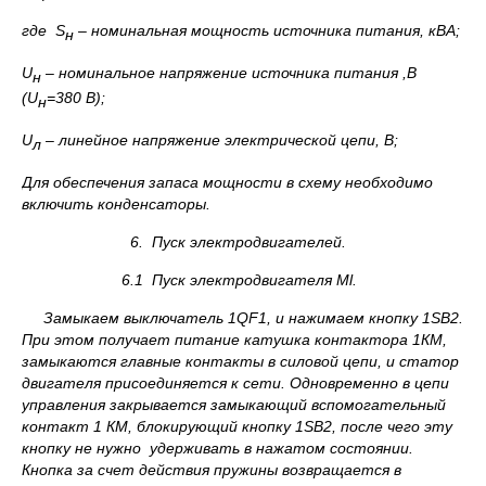
где
S
– номинальная мощность источника питания, кВА;
н
U
– номинальное напряжение источника питания ,В
н
(
U
=380 В);
н
U
– линейное напряжение электрической цепи, В;
л
Для обеспечения запаса мощности в схему необходимо
включить конденсаторы.
6. Пуск электродвигателей.
6.1 Пуск электродвигателя
Ml
.
Замыкаем выключатель 1
QF
1, и нажимаем кнопку 1
SB
2.
При этом получает питание катушка контактора 1КМ,
замыкаются главные контакты в силовой цепи, и статор
двигателя присоединяется к сети. Одновременно в цепи
управления закрывается замыкающий вспомогательный
контакт 1 КМ, блокирующий кнопку 1
SB
2, после чего эту
кнопку не нужно удерживать в нажатом состоянии.
Кнопка за счет действия пружины возвращается в