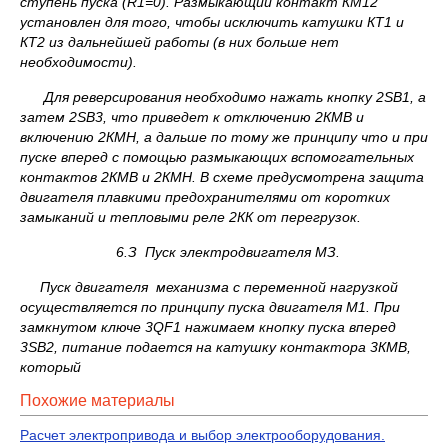
ступень пуска (
R
1
=0). Размыкающий контакт КМ12
установлен для того, чтобы исключить катушки КТ1 и
КТ2 из дальнейшей работы (в них больше нет
необходимости).
Для реверсирования необходимо нажать кнопку 2
SB
1, а
затем 2
SB
3, что приведет к отключению 2КМВ и
включению 2КМН, а дальше по тому же принципу что и при
пуске вперед с помощью размыкающих вспомогательных
контактов 2КМВ и 2КМН. В схеме предусмотрена защита
двигателя плавкими предохранителями от коротких
замыканий и тепловыми реле 2КК от перегрузок.
6.З Пуск электродвигателя МЗ.
Пуск двигателя механизма с переменной нагрузкой
осуществляется по принципу пуска двигателя М1. При
замкнутом ключе 3
QF
1 нажимаем кнопку пуска вперед
3
SB
2, питание подается на катушку контактора 3КМВ,
который
Похожие материалы
Расчет электропривода и выбор электрооборудования.