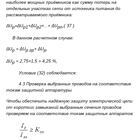
наиболее мощных приёмников как сумму потерь на
отдельных участках сети от источника питания до
рассматриваемого приёмника:
ΔU
=Δ
U
+Δ
U
+...+ Δ
U
,
( 37 )
p
p
1
р2
pn
В данном расчетном случае:
ΔU
=
ΔU
+
ΔU
,
p
p
.гр
p
ΔU
= 2,75+1,5 = 4,25 %,
p
Условие (32) соблюдается.
4.3 Проверка выбранных проводов на соответствие
токам защитной аппаратуры.
Чтобы обеспечить надёжную защиту электрической цепи
от коротких замыканий выбранные сечения проводов
проверяем на соответствие токам защитных аппаратов: