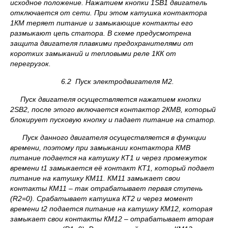
исходное положение. Нажатием кнопки 1
S
В1 двигатель
отключается от сети. При этом катушка контактора
1КМ теряет питание и замыкающие контакты его
размыкают цепь статора. В схеме предусмотрена
защита двигателя плавкими предохранителями от
коротких замыканий и тепловыми реле 1КК от
перегрузок.
6.2 Пуск электродвигателя М2.
Пуск двигателя осуществляется нажатием кнопки
2
S
В2, после этого включается контактор 2КМВ, который
блокирует пусковую кнопку и падает питание на статор.
Пуск данного двигателя осуществляется в функции
времени, поэтому при замыкании контактора КМВ
питание подается на катушку КТ1 и через промежуток
времени
t
1
замыкается её контакт КТ1, который подает
питание на катушку КМ11. КМ11 замыкает свои
контакты КМ11 – так отрабатывает первая ступень
(
R
2
=0). Срабатывает катушка КТ2 и через момент
времени
t
2
подается питание на катушку КМ12, которая
замыкает свои контакты КМ12 – отрабатывает вторая