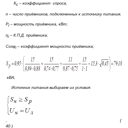
К
– коэффициент спроса;
с
n
– число приёмников, подключенных к источнику питания;
P
– мощность приёмника, кВт;
i
η
– К.П.Д. приёмника;
i
Cos
φ
– коэффициент мощности приёмника;
i
кВА;
Источник питания выбираем из условия:
, (
40 )