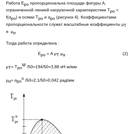
Работа Е
пропорциональна площади фигуры A,
ро
ограниченной линией нагрузочной характеристики Т
=
ро
f(α
) и осями Т
и α
(рисунок 4). Коэффициентами
ро
ро
ро
пропорциональности служат масштабные коэффициенты μ
Т
и μ
.
α
Тогда работа определена :
Е
= А μ
μ
. (2)
ро
Т
α
М
μ
= Т
/50=194/50=3,88 кН·м/мм
Т
ро
п
μ
= α
/50=2,1/50=0,042 рад/мм.
α
ро