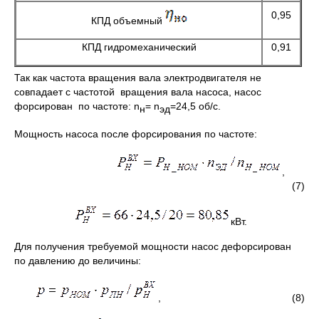
0,95
КПД объемный
КПД гидромеханический
0,91
Так как частота вращения вала электродвигателя не
совпадает с частотой вращения вала насоса, насос
форсирован по частоте: n
= n
=24,5 об/с.
н
эд
Мощность насоса после форсирования по частоте:
,
(7)
кВт.
Для получения требуемой мощности насос дефорсирован
по давлению до величины:
, (8)