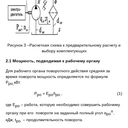
Рисунок 3 –Расчетная схема к предварительному расчету и
выбору комплектующих
2.1 Мощность, подводимая к рабочему органу
Для рабочего органа поворотного действия средняя за
время поворота мощность определяется по формуле
Р
кВт:
ро,
Р
= Е
/t
, (1)
ро
ро
ро.
где Е
– работа, которую необходимо совершить рабочему
ро
п
органу при его повороте на заданный полный угол α
,
ро
кДж; t
– продолжительность поворота.
ро.