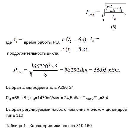
(6)
где
время работы РО,
продолжительность цикла,
Выбран электродвигатель А250 S4
P
=55, кВт; n
=1470об/мин= 24,5об/с; Т
/Т
=3,4.
н
н
max
н
Выбран регулируемый насос с наклонным блоком цилиндров
типа 310
Таблица 1 –Характеристики насоса 310.160