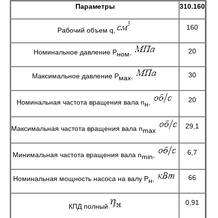
Параметры
310.1
60
160
Рабочий объем q,
20
Номинальное давление P
,
ном
30
Максимальное давление P
,
мах
20
Номинальная частота вращения вала n
,
н
29,1
Максимальная частота вращения вала n
max
6,7
Минимальная частота вращения вала n
,
min
66
Номинальная мощность насоса на валу P
,
н
0,91
КПД полный