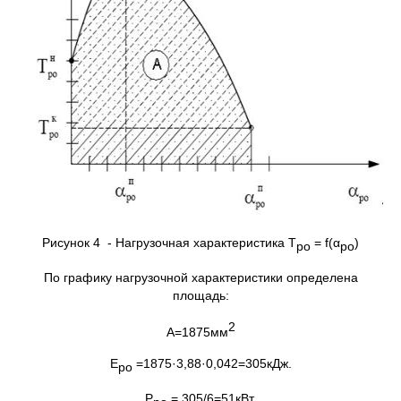
Рисунок 4 - Нагрузочная характеристика Т
= f(α
)
ро
ро
По графику нагрузочной характеристики определена
площадь:
2
A=1875мм
Е
=1875·3,88·0,042=305кДж.
ро
Р
= 305/6=51кВт.