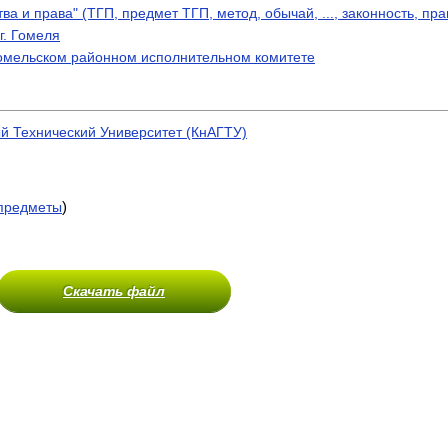
а и права" (ТГП, предмет ТГП, метод, обычай, ..., законность, пр
г. Гомеля
Гомельском районном исполнительном комитете
й Технический Университет (КнАГТУ)
)
предметы
Скачать файл