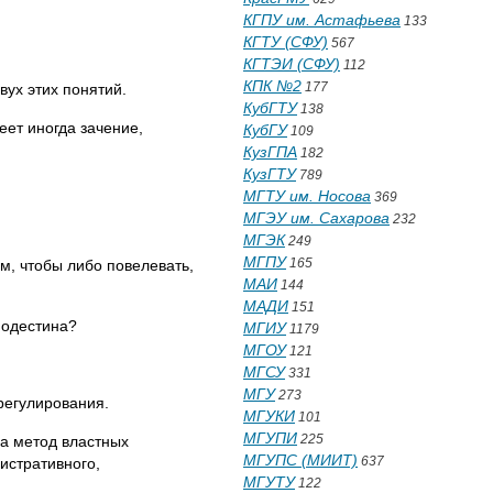
КГПУ им. Астафьева
133
КГТУ (СФУ)
567
КГТЭИ (СФУ)
112
КПК №2
177
вух этих понятий.
КубГТУ
138
меет иногда зачение,
КубГУ
109
КузГПА
182
КузГТУ
789
МГТУ им. Носова
369
МГЭУ им. Сахарова
232
МГЭК
249
МГПУ
165
ом, чтобы либо повелевать,
МАИ
144
МАДИ
151
Модестина?
МГИУ
1179
МГОУ
121
МГСУ
331
МГУ
273
регулирования.
МГУКИ
101
МГУПИ
225
на метод властных
МГУПС (МИИТ)
637
истративного,
МГУТУ
122