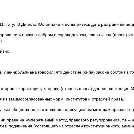
11, титул 3 Дигеста Юстиниана и попытайтесь дать разграничение д
 – право есть наука о добром и справедливом, слово «ius» (право) и
о.
ивно.
 ученик Ульпиана говорил, что действие (сила) закона состоит в т
ой стороны характеризует право (отрасль права) данная сентенция 
я из взаимосогласованных норм, институтов и отраслей права.
одные общественные отношения присущим им методам правового 
ии права на императивный метод правового регулирования, т.е – 
ти и подчинения (состоящего из отраслей конституционного, админ