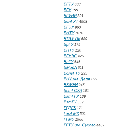
БГТУ
603
БГУ
155
БГУИР
391
БелГУТ
4908
БГЭУ
963
БНТУ
1070
БТЭУ ПК
689
БрГУ
179
ВНТУ
120
ВГУЭС
426
ВлГУ
645
ВМедА
611
ВолгГТУ
235
ВНУ им. Даля
166
ВЗФЭИ
245
ВятГСХА
101
ВятГГУ
139
ВятГУ
559
ГГДСК
171
ГомГМК
501
ГГМУ
1966
ГГТУ им. Сухого
4467