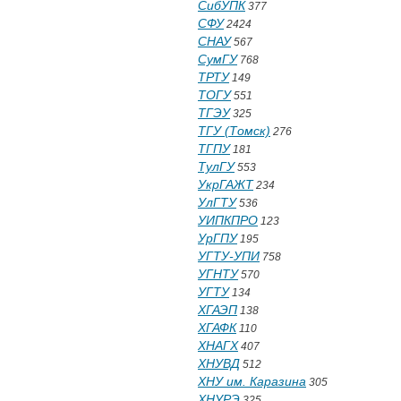
СибУПК
377
СФУ
2424
СНАУ
567
СумГУ
768
ТРТУ
149
ТОГУ
551
ТГЭУ
325
ТГУ (Томск)
276
ТГПУ
181
ТулГУ
553
УкрГАЖТ
234
УлГТУ
536
УИПКПРО
123
УрГПУ
195
УГТУ-УПИ
758
УГНТУ
570
УГТУ
134
ХГАЭП
138
ХГАФК
110
ХНАГХ
407
ХНУВД
512
ХНУ им. Каразина
305
ХНУРЭ
325