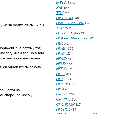
МТУСИ
179
ХАИ
656
ТПУ
455
НИУ МЭИ
640
НМСУ «Горный»
1701
у меня родиться сын и он
ХПИ
1534
НТУУ «КПИ»
213
НУК им. Макарова
543
НВ
1001
оряжения, а потому тот,
НГАВТ
362
 наследником только в том
НГАУ
411
ий – законный наследник.
НГАСУ
817
НГМУ
665
ься одной буквы закона.
НГПУ
214
НГТУ
4610
НГУ
1993
НГУЭУ
499
НИИ
201
твенности на
ОмГТУ
302
ом споре, по моему
ОмГУПС
230
СПбПК №4
115
ПГУПС
2489