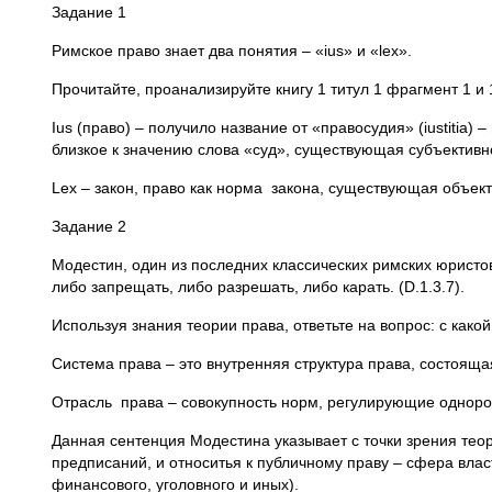
Задание 1
Римское право знает два понятия – «ius» и «lex».
Прочитайте, проанализируйте книгу 1 титул 1 фрагмент 1 и 
Ius (право) – получило название от «правосудия» (iustitia)
близкое к значению слова «суд», существующая субъективн
Lex – закон, право как норма закона, существующая объект
Задание 2
Модестин, один из последних классических римских юристов,
либо запрещать, либо разрешать, либо карать. (D.1.3.7).
Используя знания теории права, ответьте на вопрос: с как
Система права – это внутренняя структура права, состояща
Отрасль права – совокупность норм, регулирующие однор
Данная сентенция Модестина указывает с точки зрения теор
предписаний, и относитья к публичному праву – сфера влас
финансового, уголовного и иных).