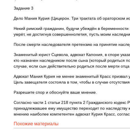
Задание 3
Дело Мания Курия (Цицерон. Три трактата об ораторском ис
Некий римский гражданин, будучи убеждён в беременности
умрёт, не достигнув совершеннолетия, пусть моим наследник
После смерти наследователя претензию на принятие насле
Знаменитый юрист Сцевола, адвокат Капония, в споре указал
кто назначен наследником после сына (который родиться по
случае, если сын действительно родиться после мерти отца 
Адвокат Мания Курия не менее знаменитый Красс призвал 
Цель завещателя состояла в том, чтобы в случае отсутств
Разрешите спор и обоснуйте ваше мнение.
Согласно части 1 статьи 218 пункта 2 Гражданского кодекс 
принадлежавшее ему имущество переходит по наследству к 
мнению наиболее компетентен адвокат Курия Красс, согл
Похожие материалы