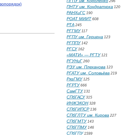
ПГПУ им. Короленко
296
авопорядок)
ПНТУ им. Кондратюка
120
РАНХиГС
190
РОАТ МИИТ
608
РТА
245
РГГМУ
117
РГПУ им. Герцена
123
РГППУ
142
РГСУ
162
«МАТИ» — РГТУ
121
РГУНиГ
260
РЭУ им. Плеханова
123
РГАТУ им. Соловьёва
219
РязГМУ
125
РГРТУ
666
СамГТУ
131
СПбГАСУ
315
ИНЖЭКОН
328
СПбГИПСР
136
СПбГЛТУ им. Кирова
227
СПбГМТУ
143
СПбГПМУ
146
СПбГПУ
1599