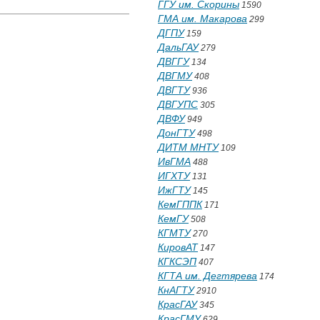
ГГУ им. Скорины
1590
ГМА им. Макарова
299
ДГПУ
159
ДальГАУ
279
ДВГГУ
134
ДВГМУ
408
ДВГТУ
936
ДВГУПС
305
ДВФУ
949
ДонГТУ
498
ДИТМ МНТУ
109
ИвГМА
488
ИГХТУ
131
ИжГТУ
145
КемГППК
171
КемГУ
508
КГМТУ
270
КировАТ
147
КГКСЭП
407
КГТА им. Дегтярева
174
КнАГТУ
2910
КрасГАУ
345
КрасГМУ
629