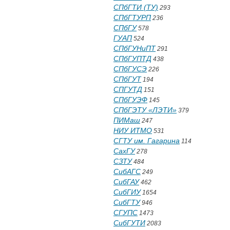
СПбГТИ (ТУ)
293
СПбГТУРП
236
СПбГУ
578
ГУАП
524
СПбГУНиПТ
291
СПбГУПТД
438
СПбГУСЭ
226
СПбГУТ
194
СПГУТД
151
СПбГУЭФ
145
СПбГЭТУ «ЛЭТИ»
379
ПИМаш
247
НИУ ИТМО
531
СГТУ им. Гагарина
114
СахГУ
278
СЗТУ
484
СибАГС
249
СибГАУ
462
СибГИУ
1654
СибГТУ
946
СГУПС
1473
СибГУТИ
2083