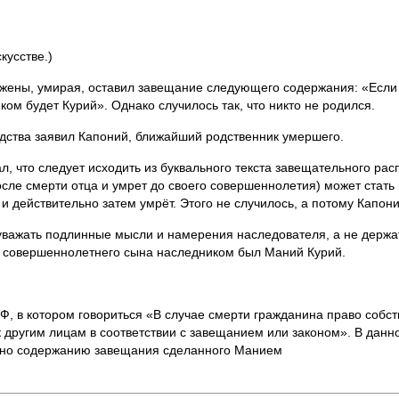
кусстве.)
 жены, умирая, оставил завещание следующего содержания: «Если 
ом будет Курий». Однако случилось так, что никто не родился.
дства заявил Капоний, ближайший родственник умершего.
, что следует исходить из буквального текста завещательного расп
сле смерти отца и умрет до своего совершеннолетия) может стать
и действительно затем умрёт. Этого не случилось, а потому Капон
уважать подлинные мысли и намерения наследователя, а не держат
ия совершеннолетнего сына наследником был Маний Курий.
РФ, в котором говориться «В случае смерти гражданина право собс
другим лицам в соответствии с завещанием или законом». В данн
асно содержанию завещания сделанного Манием