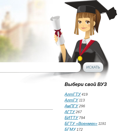
Выбери свой ВУЗ
АлтГТУ
419
АлтГУ
113
АмПГУ
296
АГТУ
267
БИТТУ
794
БГТУ «Военмех»
1191
БГМУ
172