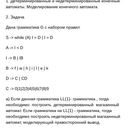
1. Детерминированные и недетерминированные конечные
автоматы. Моделирование конечного автомата.
2. Задача
Дана грамматика G с набором правил
S -> while (A) I = D | I = D
A -> I < D
I -> B | IB
B -> f | w | h | i | l | e | k
D -> C | CD
C -> 0|1|2|3|4|5|6|7|8|9
a) Если данная грамматика LL(1)- грамматика , тогда
необходимо построить детерминированный магазинный
автомат. Если грамматика не LL(1) - грамматика, тогда
необходимо построить недетерминированный магазинный
автомат, моделирующий правосторонний вывод.