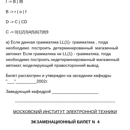
I -> B | IB
B -> r | o | f
D -> C | CD
C -> 0|1|2|3|4|5|6|7|8|9
a) Если данная грамматика LL(1)- грамматика , тогда
необходимо построить детерминированный магазинный
автомат. Если грамматика не LL(1) - грамматика, тогда
необходимо построить недетерминированный магазинный
автомат, моделирующий правосторонний вывод.
Билет рассмотрен и утвержден на заседании кафедры
"___"_________2002г.
Заведующий кафедрой ____________________
---------------------------------------------------------------------
МОСКОВСКИЙ ИНСТИТУТ ЭЛЕКТРОННОЙ ТЕХНИКИ
ЭКЗАМЕНАЦИОННЫЙ БИЛЕТ N 4