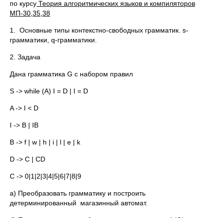
по курсу
Теория алгоритмических языков и компиляторов
МП-30,35,38
1. Основные типы контекстно-свободных грамматик. s-
грамматики, q-грамматики.
2. Задача
Дана грамматика G с набором правил
S -> while (A) I = D | I = D
A -> I < D
I -> B | IB
B -> f | w | h | i | l | e | k
D -> C | CD
C -> 0|1|2|3|4|5|6|7|8|9
a) Преобразовать грамматику и построить
детерминированный магазинный автомат.