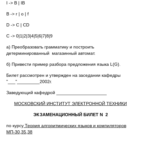
I -> B | IB
B -> r | o | f
D -> C | CD
C -> 0|1|2|3|4|5|6|7|8|9
a) Преобразовать грамматику и построить
детерминированный магазинный автомат.
б) Привести пример разбора предложения языка L(G).
Билет рассмотрен и утвержден на заседании кафедры
"___"_________2002г.
Заведующий кафедрой ____________________
МОСКОВСКИЙ ИНСТИТУТ ЭЛЕКТРОННОЙ ТЕХНИКИ
ЭКЗАМЕНАЦИОННЫЙ БИЛЕТ N 2
по курсу
Теория алгоритмических языков и компиляторов
МП-30,35,38