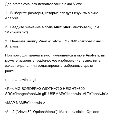
Для эффективного использования окна View:
1. Выберите размеры, которые следует изучить в окне
Analysis.
2. Введите значение в поле
Multiplier
(множитель) (см.
"Множитель").
3. Нажмите кнопку
View window
. PC-DMIS откроет окно
Analysis
.
При помощи панели меню, имеющейся в окне Analysis, вы
можете изменять графическое изображение, выполнять
захват экрана, или редактировать выбранные цвета
размеров.
{bmct analwin.shg}
<P><IMG BORDER=0 WIDTH=710 HEIGHT=500
SRC="images/analwin.gif" USEMAP="#analwin" ALT="analwin">
<MAP NAME="analwin">
<!-- 'JI(">level3","OptionsMenu")' Macro Invisible 'Options