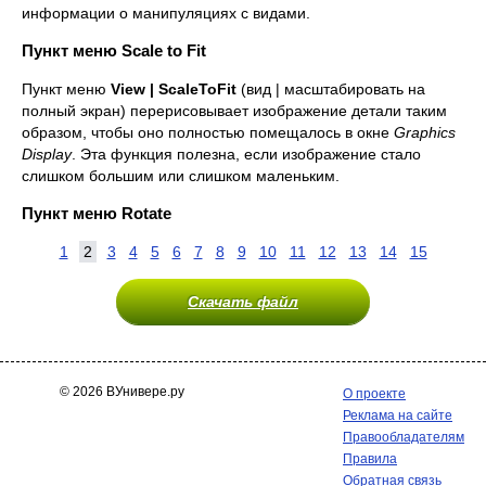
информации о манипуляциях с видами.
Пункт меню Scale to Fit
Пункт меню
View
|
Scale
To
Fit
(вид | масштабировать на
полный экран) перерисовывает изображение детали таким
образом, чтобы оно полностью помещалось в окне
Graphics
Display
. Эта функция полезна, если изображение стало
слишком большим или слишком маленьким.
Пункт меню Rotate
1
2
3
4
5
6
7
8
9
10
11
12
13
14
15
Скачать файл
© 2026 ВУнивере.ру
О проекте
Реклама на сайте
Правообладателям
Правила
Обратная связь