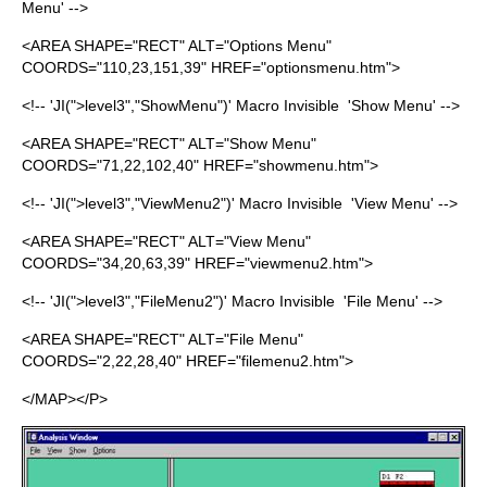
Menu' -->
<AREA SHAPE="RECT" ALT="Options Menu"
COORDS="110,23,151,39" HREF="optionsmenu.htm">
<!-- 'JI(">level3","ShowMenu")' Macro Invisible 'Show Menu' -->
<AREA SHAPE="RECT" ALT="Show Menu"
COORDS="71,22,102,40" HREF="showmenu.htm">
<!-- 'JI(">level3","ViewMenu2")' Macro Invisible 'View Menu' -->
<AREA SHAPE="RECT" ALT="View Menu"
COORDS="34,20,63,39" HREF="viewmenu2.htm">
<!-- 'JI(">level3","FileMenu2")' Macro Invisible 'File Menu' -->
<AREA SHAPE="RECT" ALT="File Menu"
COORDS="2,22,28,40" HREF="filemenu2.htm">
</MAP></P>