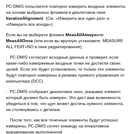
PC-DMIS попытается повторно измерить входные элементы
на основе выбранных флажков в диалоговом окне
Iterative
Alignment
. (См. «Измерить все один раз» и
«Измерить все всегда»).
Если вы не выберете флажок
Meas
All
Always
или
Meas
All
Once
(или если вы вручную установите MEASURE
ALL FEAT=NO в окне редактирования),
· PC-DMIS согласует исходные данные и проверит, если
какие-либо измеряемые входные точки не достигли своих
целей. Если это будет установлено, то только эти элементы
будут повторно измерены в режиме прямого управления от
компьютера (DCC).
· PC-DMIS отобразит диалоговое окно, указывая элемент,
который должен быть измерен. Это даст вам возможность
убедиться в том, что щуп может достичь нужного элемента,
не столкнувшись с деталью.
· После того, как все точечные элементы будут успешно
измерены, PC-DMIS сочтет команду на итеративное
выравнивание выполненной.