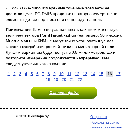
· Если какие-либо измеренные точечные элементы не
достигли цели, PC-DMIS продолжит повторно измерять эти
элементы до тех пор, пока они не попадут на цель.
Примечание
: Важно не устанавливать слишком маленькую
величину вектора
Point
Target
Radius
(например, 50 микрон).
Многие машины КИМ не могут точно установить щуп для
касания каждой измеряемой точки на миниатюрной цели.
Лучшим вариантом будет допуск в 0,5 миллиметров. Если
повторное измерение продолжается непрерывно, вам
следует увеличить это значение.
1
2
3
4
5
6
7
8
9
10
11
12
13
14
15
16
17
18
19
20
21
22
Скачать файл
© 2026 ВУнивере.ру
О проекте
Реклама на сайте