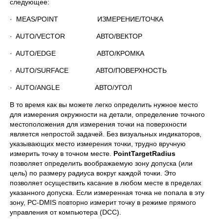
следующее:
· MEAS/POINT ИЗМЕРЕНИЕ/ТОЧКА
· AUTO/VECTOR АВТО/ВЕКТОР
· AUTO/EDGE АВТО/КРОМКА
· AUTO/SURFACE АВТО/ПОВЕРХНОСТЬ
· AUTO/ANGLE АВТО/УГОЛ
В то время как вы можете легко определить нужное место
для измерения окружности на детали, определение точного
местоположения для измерения точки на поверхности
является непростой задачей. Без визуальных индикаторов,
указывающих место измерения точки, трудно вручную
измерить точку в точном месте.
Point
Target
Radius
позволяет определить воображаемую зону допуска (или
цель) по размеру радиуса вокруг каждой точки. Это
позволяет осуществить касание в любом месте в пределах
указанного допуска. Если измеренная точка не попала в эту
зону, PC-DMIS повторно измерит точку в режиме прямого
управления от компьютера (DCC).