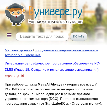
Машиностроение
Координатно-измерительные машины и
\
технология измерения
Интерактивное графическое программное обеспечение PC-
DMIS (Глава 18: Создание и использование выравнивания)
,
страница 16
При выборе флажка
Meas
All
Always
(измерить все всегда)
PC-DMIS повторно выполнит часть текущей программы
детали, по крайней мере, один раз в режиме прямого
управления от компьютера (DCC). Повторно выполняемая
часть задания зависит от
Start
Label
(См. «Стартовая метка»).