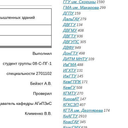
ГГУ им. Скорины
1590
ГМА им. Макарова
299
ДГПУ
159
ых зданий
ДальГАУ
279
ДВГГУ
134
ДВГМУ
408
ДВГТУ
936
ДВГУПС
305
ДВФУ
949
ДонГТУ
Выполнил
498
ДИТМ МНТУ
109
студент группы 08-С-ПГ-1
ИвГМА
488
ИГХТУ
131
специальности 2701102
ИжГТУ
145
КемГППК
171
Бейзот А.В.
КемГУ
508
КГМТУ
Проверил
270
КировАТ
147
даватель кафедры АГиПЗиС
КГКСЭП
407
КГТА им. Дегтярева
174
Клименко В.В.
КнАГТУ
2910
КрасГАУ
345
КрасГМУ
629