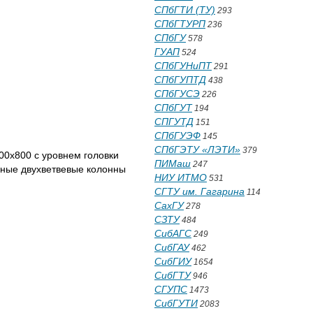
СПбГТИ (ТУ)
293
СПбГТУРП
236
СПбГУ
578
ГУАП
524
СПбГУНиПТ
291
СПбГУПТД
438
СПбГУСЭ
226
СПбГУТ
194
СПГУТД
151
СПбГУЭФ
145
СПбГЭТУ «ЛЭТИ»
379
00х800 с уровнем головки
ПИМаш
247
онные двухветвевые колонны
НИУ ИТМО
531
СГТУ им. Гагарина
114
СахГУ
278
СЗТУ
484
СибАГС
249
СибГАУ
462
СибГИУ
1654
СибГТУ
946
СГУПС
1473
СибГУТИ
2083