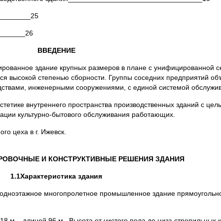
_______­_25
_______26
ВВЕДЕНИЕ
ированное здание крупных размеров в плане с унифицированной се
я высокой степенью сборности. Группы соседних предприятий об
ствами, инженерными сооружениями, с единой системой обслужи
стетике внутреннего пространства производственных зданий с цел
зации культурно-бытового обслуживания работающих.
о цеха в г. Ижевск.
РОВОЧНЫЕ И КОНСТРУКТИВНЫЕ РЕШЕНИЯ ЗДАНИЯ
1.1Характеристика здания
 одноэтажное многопролетное промышленное здание прямоугольн
18 м , длиной 96 м. Высота от чистого пола до низа стропильных 