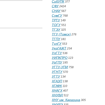
СибУПК
377
СФУ
2424
СНАУ
567
СумГУ
768
ТРТУ
149
ТОГУ
551
ТГЭУ
325
ТГУ (Томск)
276
ТГПУ
181
ТулГУ
553
УкрГАЖТ
234
УлГТУ
536
УИПКПРО
123
УрГПУ
195
УГТУ-УПИ
758
УГНТУ
570
УГТУ
134
ХГАЭП
138
ХГАФК
110
ХНАГХ
407
ХНУВД
512
ХНУ им. Каразина
305
ХНУРЭ
325