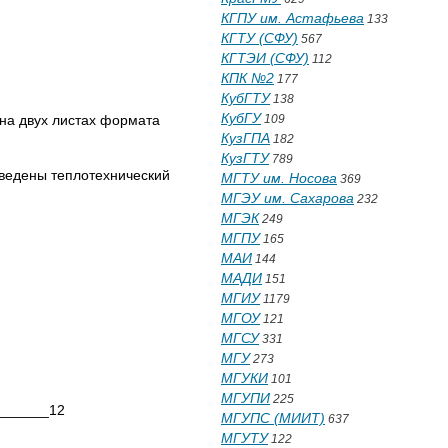
КГПУ им. Астафьева
133
КГТУ (СФУ)
567
КГТЭИ (СФУ)
112
КПК №2
177
КубГТУ
138
КубГУ
 на двух листах формата
109
КузГПА
182
КузГТУ
789
зведены теплотехнический
МГТУ им. Носова
369
МГЭУ им. Сахарова
232
МГЭК
249
МГПУ
165
МАИ
144
МАДИ
151
МГИУ
1179
МГОУ
121
МГСУ
331
МГУ
273
МГУКИ
101
МГУПИ
225
_______12
МГУПС (МИИТ)
637
МГУТУ
122