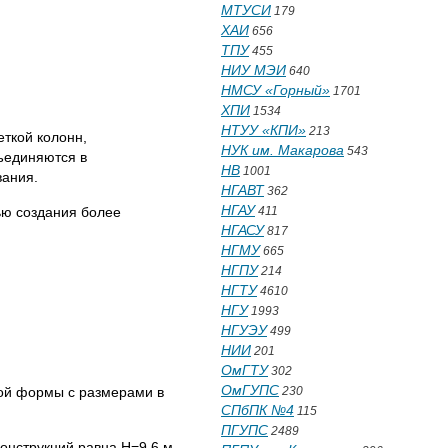
МТУСИ
179
ХАИ
656
ТПУ
455
НИУ МЭИ
640
НМСУ «Горный»
1701
ХПИ
1534
НТУУ «КПИ»
213
ткой колонн,
НУК им. Макарова
543
ъединяются в
НВ
1001
вания.
НГАВТ
362
НГАУ
ью создания более
411
НГАСУ
817
НГМУ
665
НГПУ
214
НГТУ
4610
НГУ
1993
НГУЭУ
499
НИИ
201
ОмГТУ
302
ОмГУПС
ой формы с размерами в
230
СПбПК №4
115
ПГУПС
2489
конструкций равна H=9,6 м