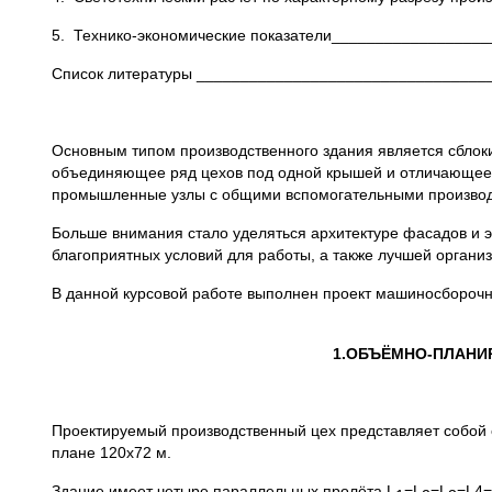
5. Технико-экономические показатели__________________
Список литературы _________________________________
Основным типом производственного здания является сблок
объединяющее ряд цехов под одной крышей и отличающеес
промышленные узлы с общими вспомогательными производ
Больше внимания стало уделяться архитектуре фасадов и э
благоприятных условий для работы, а также лучшей органи
В данной курсовой работе выполнен проект машиносборочног
1.ОБЪЁМНО-ПЛАНИ
Проектируемый производственный цех представляет собой
плане 120х72 м.
Здание имеет четыре параллельных пролёта L
=L
=L
=L4=