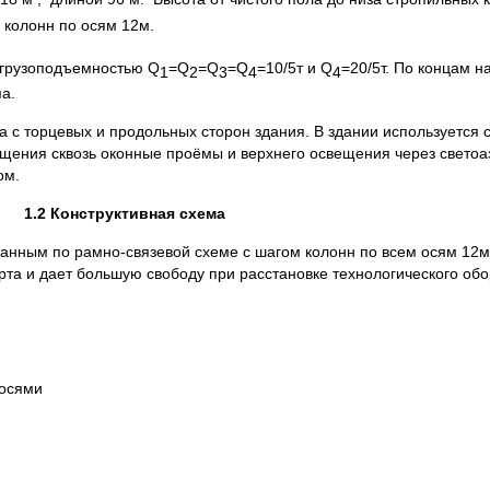
 колонн по осям 12м.
 грузоподъемностью Q
=Q
=Q
=Q
=10/5т и Q
=20/5т. По концам н
1
2
3
4
4
а.
та с торцевых и продольных сторон здания. В здании используетс
вещения сквозь оконные проёмы и верхнего освещения через свет
ом.
1.2 Конструктивная схема
нным по рамно-связевой схеме с шагом колонн по всем осям 12м,
та и дает большую свободу при расстановке технологического об
ми между осями