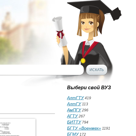
Выбери свой ВУЗ
АлтГТУ
419
АлтГУ
113
АмПГУ
296
АГТУ
267
БИТТУ
794
БГТУ «Военмех»
1191
БГМУ
172