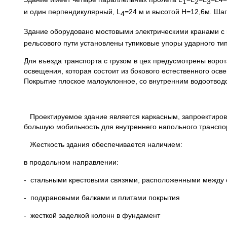
1
2
3
и один перпендикулярный, L
=24 м и высотой Н=12,6м. Шаг
4
Здание оборудовано мостовыми электрическими кранами с
рельсового пути установлены тупиковые упоры ударного тип
Для въезда транспорта с грузом в цех предусмотрены воро
освещения, которая состоит из бокового естественного ос
Покрытие плоское малоуклонное, со внутренним водоотвод
Проектируемое здание является каркасным, запроектирова
большую мобильность для внутреннего напольного транспор
Жесткость здания обеспечивается наличием:
в продольном направлении:
- стальными крестовыми связями, расположенны
- подкрановыми балками и плитами покрытия
- жесткой заделкой колонн в фундамент