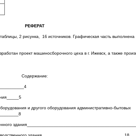
РЕФЕРАТ
 таблицы, 2 рисунка, 16 источников. Графическая часть выполнена
зработан проект машиносборочного цеха в г. Ижевск, а также прои
Содержание:
__________4
ания_____5
 оборудования и другого оборудования административно-бытовых
________8
твенного здания____________________________________________
оизводственного здания__________________________________18