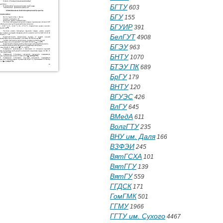
БГТУ
603
БГУ
155
БГУИР
391
БелГУТ
4908
БГЭУ
963
БНТУ
1070
БТЭУ ПК
689
БрГУ
179
ВНТУ
120
ВГУЭС
426
ВлГУ
645
ВМедА
611
ВолгГТУ
235
ВНУ им. Даля
166
ВЗФЭИ
245
ВятГСХА
101
ВятГГУ
139
ВятГУ
559
ГГДСК
171
ГомГМК
501
ГГМУ
1966
ГГТУ им. Сухого
4467