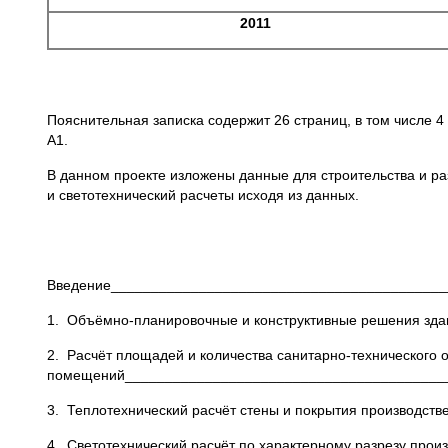
2011
Пояснительная записка содержит 26 страниц, в том числе 4
А1.
В данном проекте изложены данные для строительства и ра
и светотехнический расчеты исходя из данных.
Введение__________________________________________
1. Объёмно-планировочные и конструктивные решения зд
2. Расчёт площадей и количества санитарно-технического
помещений________________________________________
3. Теплотехнический расчёт стены и покрытия производс
4. Светотехнический расчёт по характерному разрезу пр