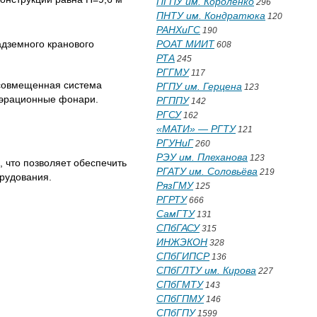
ПГПУ им. Короленко
296
ПНТУ им. Кондратюка
120
РАНХиГС
190
адземного кранового
РОАТ МИИТ
608
РТА
245
РГГМУ
117
я совмещенная система
РГПУ им. Герцена
123
оаэрационные фонари.
РГППУ
142
РГСУ
162
«МАТИ» — РГТУ
121
РГУНиГ
260
РЭУ им. Плеханова
123
 что позволяет обеспечить
РГАТУ им. Соловьёва
219
орудования.
РязГМУ
125
РГРТУ
666
СамГТУ
131
СПбГАСУ
315
ИНЖЭКОН
328
СПбГИПСР
136
СПбГЛТУ им. Кирова
227
СПбГМТУ
143
СПбГПМУ
146
СПбГПУ
1599