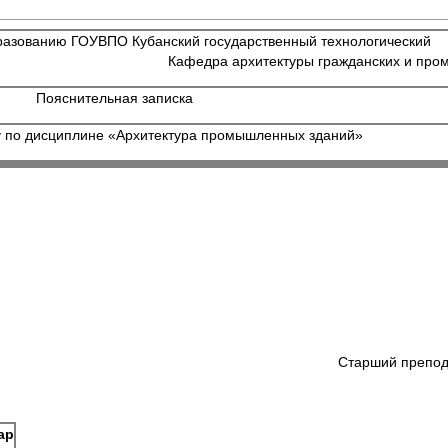
разованию ГОУВПО Кубанский государственный технологический
тектуры гражданских и промышленн
Пояснительная записка
у по дисциплине «Архитектура промышленных зданий»
Старший препо
р