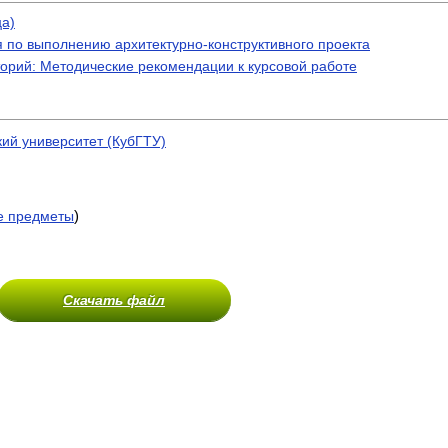
ца)
 по выполнению архитектурно-конструктивного проекта
орий: Методические рекомендации к курсовой работе
кий университет (КубГТУ)
)
е предметы
Скачать файл