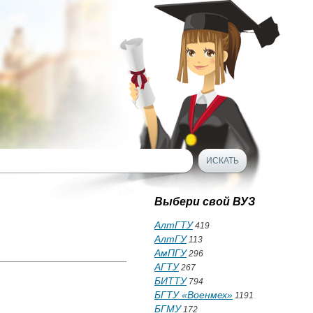
Выбери свой ВУЗ
АлтГТУ
419
АлтГУ
113
АмПГУ
296
АГТУ
267
БИТТУ
794
БГТУ «Военмех»
1191
БГМУ
172