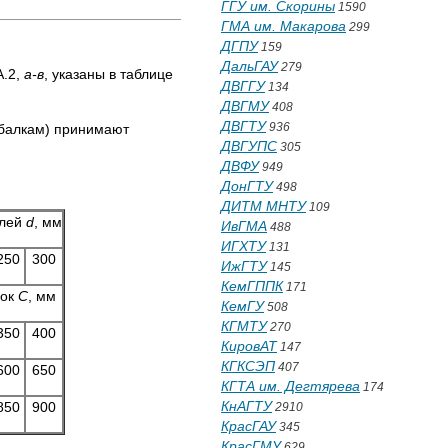
ГГУ им. Скорины
1590
ГМА им. Макарова
299
ДГПУ
159
ДальГАУ
279
А.2,
а-в
, указаны в таблице
ДВГГУ
134
ДВГМУ
408
ДВГТУ
936
(балкам) принимают
ДВГУПС
305
ДВФУ
949
ДонГТУ
498
ДИТМ МНТУ
109
елей
d
, мм
ИвГМА
488
ИГХТУ
131
250
300
ИжГТУ
145
КемГППК
171
вок
С
, мм
КемГУ
508
КГМТУ
270
350
400
КировАТ
147
КГКСЭП
407
600
650
КГТА им. Дегтярева
174
КнАГТУ
850
900
2910
КрасГАУ
345
КрасГМУ
629