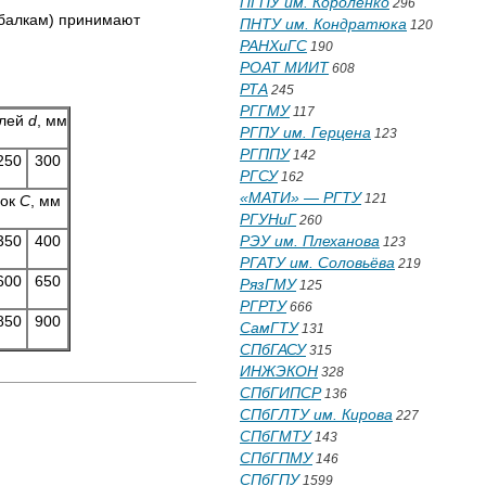
ПГПУ им. Короленко
296
(балкам) принимают
ПНТУ им. Кондратюка
120
РАНХиГС
190
РОАТ МИИТ
608
РТА
245
РГГМУ
117
елей
d
, мм
РГПУ им. Герцена
123
РГППУ
142
250
300
РГСУ
162
«МАТИ» — РГТУ
121
вок
С
, мм
РГУНиГ
260
350
400
РЭУ им. Плеханова
123
РГАТУ им. Соловьёва
219
600
650
РязГМУ
125
РГРТУ
666
850
900
СамГТУ
131
СПбГАСУ
315
ИНЖЭКОН
328
СПбГИПСР
136
СПбГЛТУ им. Кирова
227
СПбГМТУ
143
СПбГПМУ
146
СПбГПУ
1599