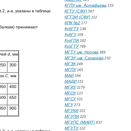
КГПУ им. Астафьева
133
А.2,
а-в
, указаны в таблице
КГТУ (СФУ)
567
КГТЭИ (СФУ)
112
КПК №2
177
(балкам) принимают
КубГТУ
138
КубГУ
109
КузГПА
182
КузГТУ
789
МГТУ им. Носова
369
елей
d
, мм
МГЭУ им. Сахарова
232
МГЭК
249
250
300
МГПУ
165
МАИ
вок
С
, мм
144
МАДИ
151
350
400
МГИУ
1179
МГОУ
121
600
650
МГСУ
331
МГУ
273
850
900
МГУКИ
101
МГУПИ
225
МГУПС (МИИТ)
637
МГУТУ
122