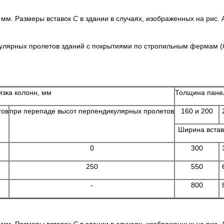
 мм. Размеры вставок
С
в здании в случаях, изображенных на рис. 
улярных пролетов зданий с покрытиями по стропильным фермам 
язка колонн, мм
Толщина пан
тов
при перепаде высот перпендикулярных пролетов
160 и 200
Ширина вста
0
300
250
550
-
800