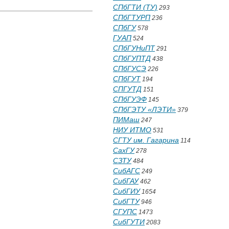
СПбГТИ (ТУ)
293
СПбГТУРП
236
СПбГУ
578
ГУАП
524
СПбГУНиПТ
291
СПбГУПТД
438
СПбГУСЭ
226
СПбГУТ
194
СПГУТД
151
СПбГУЭФ
145
СПбГЭТУ «ЛЭТИ»
379
ПИМаш
247
НИУ ИТМО
531
СГТУ им. Гагарина
114
СахГУ
278
СЗТУ
484
СибАГС
249
СибГАУ
462
СибГИУ
1654
СибГТУ
946
СГУПС
1473
СибГУТИ
2083