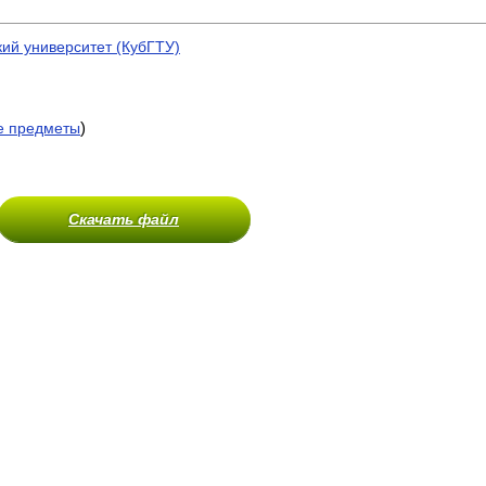
кий университет (КубГТУ)
)
е предметы
Скачать файл