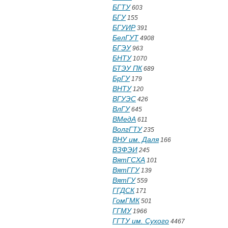
БГТУ
603
БГУ
155
БГУИР
391
БелГУТ
4908
БГЭУ
963
БНТУ
1070
БТЭУ ПК
689
БрГУ
179
ВНТУ
120
ВГУЭС
426
ВлГУ
645
ВМедА
611
ВолгГТУ
235
ВНУ им. Даля
166
ВЗФЭИ
245
ВятГСХА
101
ВятГГУ
139
ВятГУ
559
ГГДСК
171
ГомГМК
501
ГГМУ
1966
ГГТУ им. Сухого
4467