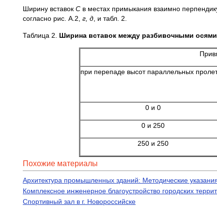
Ширину вставок
С
в местах примыкания взаимно перпендик
согласно рис. А.2,
г, д
, и табл. 2.
Таблица 2.
Ширина вставок между разбивочными осями
Прив
при перепаде высот параллельных проле
0 и 0
0 и 250
250 и 250
Похожие материалы
Архитектура промышленных зданий: Методические указания
Комплексное инженерное благоустройство городских террит
Спортивный зал в г. Новороссийске