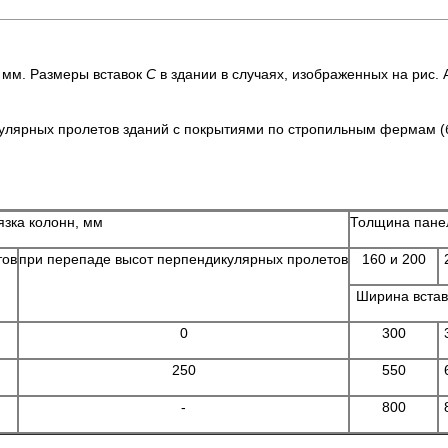
 мм. Размеры вставок
С
в здании в случаях, изображенных на рис. 
улярных пролетов зданий с покрытиями по стропильным фермам 
язка колонн, мм
Толщина пан
тов
при перепаде высот перпендикулярных пролетов
160 и 200
Ширина вста
0
300
250
550
-
800