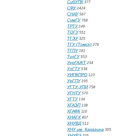
СибУПК
377
СФУ
2424
СНАУ
567
СумГУ
768
ТРТУ
149
ТОГУ
551
ТГЭУ
325
ТГУ (Томск)
276
ТГПУ
181
ТулГУ
553
УкрГАЖТ
234
УлГТУ
536
УИПКПРО
123
УрГПУ
195
УГТУ-УПИ
758
УГНТУ
570
УГТУ
134
ХГАЭП
138
ХГАФК
110
ХНАГХ
407
ХНУВД
512
ХНУ им. Каразина
305
ХНУРЭ
325