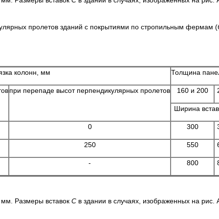
 мм. Размеры вставок
С
в здании в случаях, изображенных на рис. 
улярных пролетов зданий с покрытиями по стропильным фермам 
язка колонн, мм
Толщина пан
тов
при перепаде высот перпендикулярных пролетов
160 и 200
Ширина вста
0
300
250
550
-
800
 мм. Размеры вставок
С
в здании в случаях, изображенных на рис. 