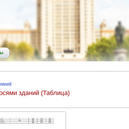
СЫ
зданий
осями зданий (Таблица)