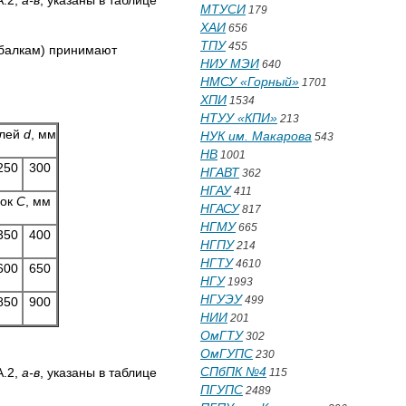
А.2,
а-в
, указаны в таблице
МТУСИ
179
ХАИ
656
ТПУ
455
(балкам) принимают
НИУ МЭИ
640
НМСУ «Горный»
1701
ХПИ
1534
НТУУ «КПИ»
213
елей
d
, мм
НУК им. Макарова
543
НВ
1001
250
300
НГАВТ
362
НГАУ
411
вок
С
, мм
НГАСУ
817
НГМУ
665
350
400
НГПУ
214
НГТУ
4610
600
650
НГУ
1993
НГУЭУ
499
850
900
НИИ
201
ОмГТУ
302
ОмГУПС
230
СПбПК №4
А.2,
а-в
, указаны в таблице
115
ПГУПС
2489