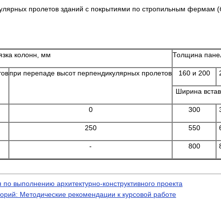
улярных пролетов зданий с покрытиями по стропильным фермам 
язка колонн, мм
Толщина пан
тов
при перепаде высот перпендикулярных пролетов
160 и 200
Ширина вста
0
300
250
550
-
800
 по выполнению архитектурно-конструктивного проекта
орий: Методические рекомендации к курсовой работе