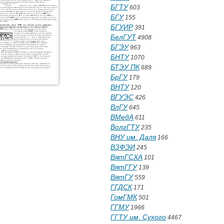
БГТУ
603
БГУ
155
БГУИР
391
БелГУТ
4908
БГЭУ
963
БНТУ
1070
БТЭУ ПК
689
БрГУ
179
ВНТУ
120
ВГУЭС
426
ВлГУ
645
ВМедА
611
ВолгГТУ
235
ВНУ им. Даля
166
ВЗФЭИ
245
ВятГСХА
101
ВятГГУ
139
ВятГУ
559
ГГДСК
171
ГомГМК
501
ГГМУ
1966
ГГТУ им. Сухого
4467