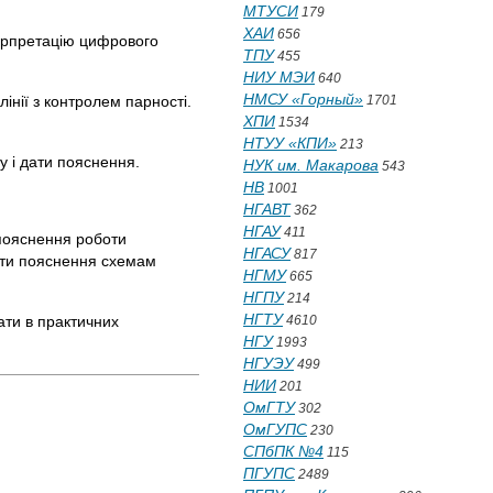
МТУСИ
179
ХАИ
656
терпретацію цифрового
ТПУ
455
НИУ МЭИ
640
НМСУ «Горный»
інії з контролем парності.
1701
ХПИ
1534
НТУУ «КПИ»
213
у і дати пояснення.
НУК им. Макарова
543
НВ
1001
НГАВТ
362
НГАУ
411
 пояснення роботи
НГАСУ
817
ати пояснення схемам
НГМУ
665
НГПУ
214
НГТУ
ати в практичних
4610
НГУ
1993
НГУЭУ
499
НИИ
201
ОмГТУ
302
ОмГУПС
230
СПбПК №4
115
ПГУПС
2489