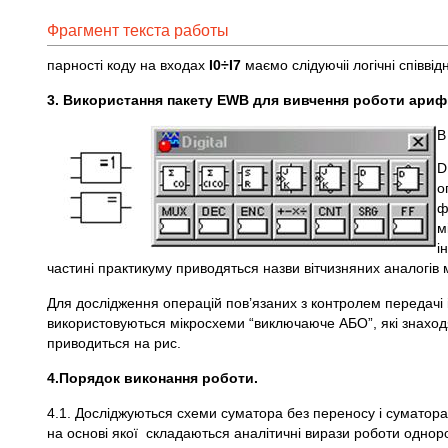
Фрагмент текста работы
парності коду на входах
І0
÷І7
маємо слідуючіі логічні співві
3. Використання пакету
EWB для вивчення роботи арифм
В
D
о
ф
м
і
частині практикуму приводяться назви вітчизняних аналогі
Для дослідження операцій пов’язаних з контролем передач
використовуються мікросхеми “виключаюче АБО”, які знаходя
приводиться на рис.
4.
Порядок виконання роботи.
4.1. Досліджуються схеми суматора без переносу і суматора 
на основі якої складаються аналітичні вирази роботи однор