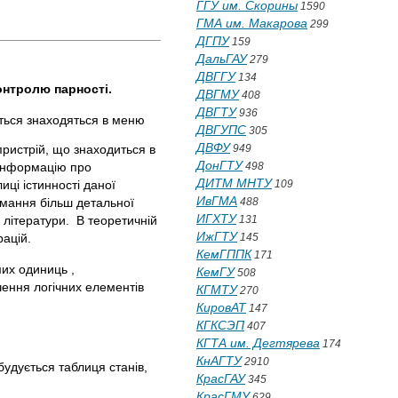
ГГУ им. Скорины
1590
ГМА им. Макарова
299
ДГПУ
159
ДальГАУ
279
ДВГГУ
134
онтролю парності.
ДВГМУ
408
ДВГТУ
936
ться знаходяться в меню
ДВГУПС
305
ДВФУ
пристрій, що знаходиться в
949
ДонГТУ
) Інформацію про
498
ДИТМ МНТУ
ці істинності даної
109
ИвГМА
имання більш детальної
488
ИГХТУ
 літератури. В теоретичній
131
ИжГТУ
ацій.
145
КемГППК
171
их одиниць ,
КемГУ
508
чення логічних елементів
КГМТУ
270
КировАТ
147
КГКСЭП
407
КГТА им. Дегтярева
174
КнАГТУ
2910
будується таблиця станів,
КрасГАУ
345
КрасГМУ
629