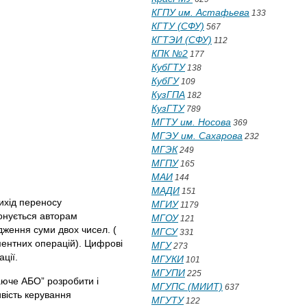
КГПУ им. Астафьева
133
КГТУ (СФУ)
567
КГТЭИ (СФУ)
112
КПК №2
177
КубГТУ
138
КубГУ
109
КузГПА
182
КузГТУ
789
МГТУ им. Носова
369
МГЭУ им. Сахарова
232
МГЭК
249
МГПУ
165
МАИ
144
МАДИ
151
ихід переносу
МГИУ
1179
онується авторам
МГОУ
121
дження суми двох чисел. (
МГСУ
331
ментних операцій). Цифрові
МГУ
273
ції.
МГУКИ
101
МГУПИ
225
аюче АБО” розробити і
МГУПС (МИИТ)
637
вість керування
МГУТУ
122