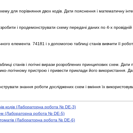
схему для порівняння двох кодів. Дати пояснення і математичну ін
робити і продемонструвати схему передачі даних по 4-х провідній л
ного елемента 74181 і з допомогою таблиці станів вивчити її робот
таблиці станів і логічні вирази розроблених принципових схем. Дати
о-логічному пристрою і привести приклади його використання. Д
нструвати знання роботи досліджених схем і вміння їх використовув
ів кодів (Лабораторна робота № DE-3)
хем (Лабораторна робота № DE-5)
втоматів (Лабораторна робота № DE-6)