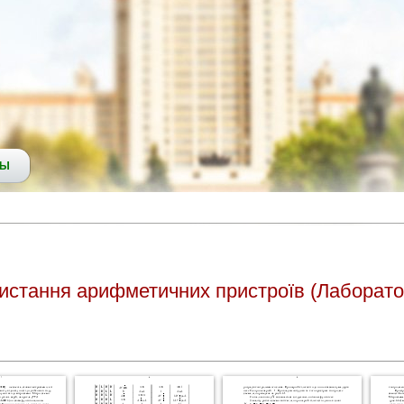
СЫ
ристання арифметичних пристроїв (Лаборат