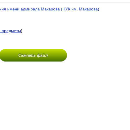
ния имени адмирала Макарова (НУК им. Макарова)
)
е предметы
Скачать файл