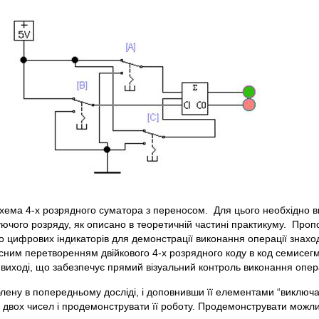
хема 4-х розрядного суматора з переносом. Для цього необхідно в
ючого розряду, як описано в теоретичній частині практикуму. Проп
бо цифрових індикаторів для демонстрації виконання операції знахо
сним перетворенням двійкового 4-х розрядного коду в код семисег
 виході, що забезпечує прямий візуальний контроль виконання опера
блену в попередньому досліді, і доповнивши її елементами “виключ
 двох чисел і продемонструвати її роботу. Продемонструвати можли