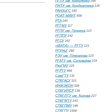
ПГПУ им. Короленко
296
ПНТУ им. Кондратюка
120
РАНХиГС
190
РОАТ МИИТ
608
РТА
245
РГГМУ
117
РГПУ им. Герцена
123
РГППУ
142
РГСУ
162
«МАТИ» — РГТУ
121
РГУНиГ
260
РЭУ им. Плеханова
123
РГАТУ им. Соловьёва
219
РязГМУ
125
РГРТУ
666
СамГТУ
131
СПбГАСУ
315
ИНЖЭКОН
328
СПбГИПСР
136
СПбГЛТУ им. Кирова
227
СПбГМТУ
143
СПбГПМУ
146
СПбГПУ
1599