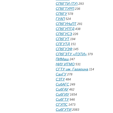
СПбГТИ (ТУ)
293
СПбГТУРП
236
СПбГУ
578
ГУАП
524
СПбГУНиПТ
291
СПбГУПТД
438
СПбГУСЭ
226
СПбГУТ
194
СПГУТД
151
СПбГУЭФ
145
СПбГЭТУ «ЛЭТИ»
379
ПИМаш
247
НИУ ИТМО
531
СГТУ им. Гагарина
114
СахГУ
278
СЗТУ
484
СибАГС
249
СибГАУ
462
СибГИУ
1654
СибГТУ
946
СГУПС
1473
СибГУТИ
2083