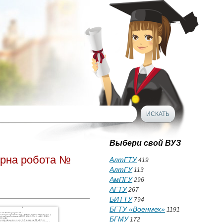
Выбери свой ВУЗ
орна робота №
АлтГТУ
419
АлтГУ
113
АмПГУ
296
АГТУ
267
БИТТУ
794
БГТУ «Военмех»
1191
БГМУ
172