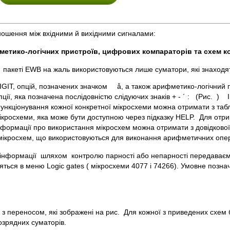
дношення між вхідними й вихідними сигналами:
етико-логічних пристроїв, цифрових компараторів та схем к
 пакеті EWB на жаль використовуються лише суматори, які знаходя
IGIT, опцій, позначених значком
å, а також арифметико-логічний 
пції, яка позначена послідовністю слідуючих знаків + - ´ : (Рис. 
ункціонування кожної конкретної мікросхеми можна отримати з табли
ікросхеми, яка може бути доступною через підказку HELP. Для отр
нформації про використання мікросхем можна отримати з довідкової
в мікросхем, що використовуються для виконання арифметичних опер
і інформації шляхом контролю парності або непарності передаваєм
ться в меню Logic gates ( мікросхеми 4077 і 74266). Умовне позна
з переносом, які зображені на рис. Для кожної з приведених схем 
озрядних суматорів.