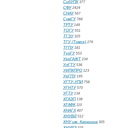
СибУПК
377
СФУ
2424
СНАУ
567
СумГУ
768
ТРТУ
149
ТОГУ
551
ТГЭУ
325
ТГУ (Томск)
276
ТГПУ
181
ТулГУ
553
УкрГАЖТ
234
УлГТУ
536
УИПКПРО
123
УрГПУ
195
УГТУ-УПИ
758
УГНТУ
570
УГТУ
134
ХГАЭП
138
ХГАФК
110
ХНАГХ
407
ХНУВД
512
ХНУ им. Каразина
305
ХНУРЭ
325