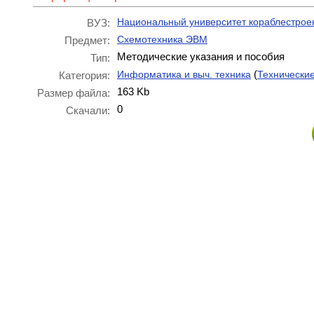
Национальный университет кораблестрое
ВУЗ:
Схемотехника ЭВМ
Предмет:
Методические указания и пособия
Тип:
(
Информатика и выч. техника
Технически
Категория:
163 Kb
Размер файла:
0
Скачали: