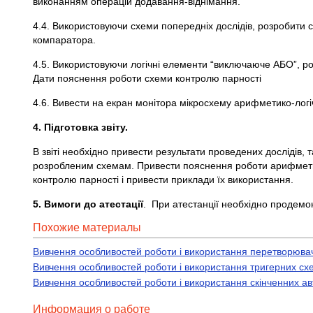
виконанням операцій додавання-віднімання.
4.4. Використовуючи схеми попередніх дослідів, розробити 
компаратора.
4.5. Використовуючи логічні елементи “виключаюче АБО”, роз
Дати пояснення роботи схеми контролю парності
4.6. Вивести на екран монітора мікросхему арифметико-логіч
4. Підготовка звіту.
В звіті необхідно привести результати проведених дослідів, 
розробленим схемам. Привести пояснення роботи арифметик
контролю парності і привести приклади їх використання.
5. Вимоги до атестації
. При атестанції необхідно продемо
Похожие материалы
Вивчення особливостей роботи і використання перетворювач
Вивчення особливостей роботи і використання тригерних с
Вивчення особливостей роботи і використання скінченних а
Информация о работе