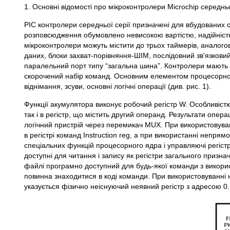
1. Основні відомості про мікроконтролери Microchip середньо
PIC контролери середньої серії призначені для вбудованих 
розповсюдження обумовлено невисокою вартістю, надійніст
мікроконтролери можуть містити до трьох таймерів, аналог
даних, блоки захват-порівняння-ШІМ, послідовний зв'язков
паралельний порт типу “загальна шина”. Контролери мають Г
скорочений набір команд. Основним елементом процесорног
віднімання, зсуви, основні логічні операції (див. рис. 1).
Функції акумулятора виконує робочий регістр W. Особливістю
так і в регістр, що містить другий операнд. Результати опе
логічний пристрій через перемикач MUX. При використовуван
в регістрі команд Instruction reg, а при використанні непрям
спеціальних функцій процесорного ядра і управляючі регістр
доступні для читання і запису як регістри загального призн
файлі програмно доступний для будь-якої команди з викори
повинна знаходитися в коді команди. При використовуванні 
указується фізично неіснуючий неявний регістр з адресою 0