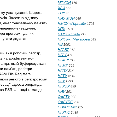
МТУСИ
179
ХАИ
656
ому устаткуванні. Широке
ТПУ
455
лів. Залежно від типу
НИУ МЭИ
640
и, енергонезалежну пам'ять
НМСУ «Горный»
1701
 уведення-виведення,
ХПИ
1534
ри програм і даних і
НТУУ «КПИ»
213
онувати додавання,
НУК им. Макарова
543
НВ
1001
НГАВТ
362
й як в робочий регістр,
НГАУ
411
пає на арифметично-
НГАСУ
817
манди, який буферезується
НГМУ
665
и пам'яті, регістри
НГПУ
214
M File Registers і
НГТУ
4610
який регістр в регістровому
НГУ
1993
ресації адреса операнда
НГУЭУ
499
ка FSR, а в коді команди
НИИ
201
ОмГТУ
302
ОмГУПС
230
СПбПК №4
115
ПГУПС
2489