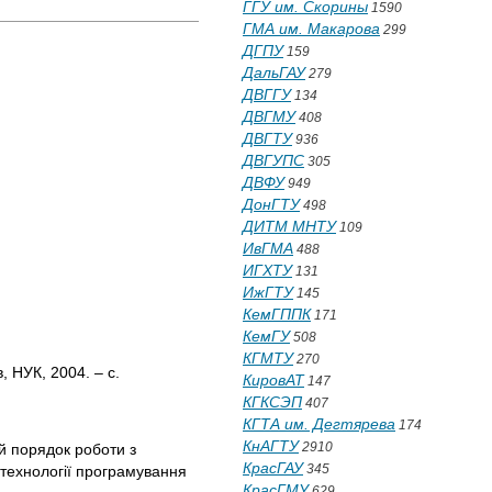
ГГУ им. Скорины
1590
ГМА им. Макарова
299
ДГПУ
159
ДальГАУ
279
ДВГГУ
134
ДВГМУ
408
ДВГТУ
936
ДВГУПС
305
ДВФУ
949
ДонГТУ
498
ДИТМ МНТУ
109
ИвГМА
488
ИГХТУ
131
ИжГТУ
145
КемГППК
171
КемГУ
508
КГМТУ
270
, НУК, 2004. – с.
КировАТ
147
КГКСЭП
407
КГТА им. Дегтярева
174
КнАГТУ
2910
ий порядок роботи з
КрасГАУ
345
технології програмування
КрасГМУ
629