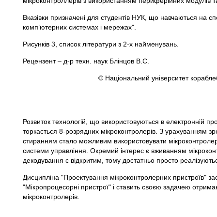
мікроконтроллерів з використанням периферійних модулів т
Вказівки призначені для студентів НУК, що навчаються на сп
комп’ютерних системах і мережах".
Рисунків 3, список літератури з 2-х найменувань.
Рецензент – д-р техн. наук Блінцов В.С.
© Національний університет кораблебуду
Розвиток технологій, що використовуються в електронній пр
торкається 8-розрядних мікроконтролерів. З урахуванням зрос
стиранням стало можливим використовувати мікроконтролери
системи управління. Окремий інтерес є вживанням мікроконт
декодування є відкритим, тому достатньо просто реалізуються
Дисципліна "Проектування мікроконтролерних пристроїв" з
"Мікропроцесорні пристрої" і ставить своєю задачею отрима
мікроконтролерів.