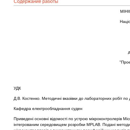
Содержание работы
МІНІ
Наці
д
"Прое
УДК
Д.В. Костенко. Методичні вказівки до лабораторних робіт по 
Кафедра електрообладнання суден
Приведені основні відомості по устрою мікроконтролерів Mic
інтегрованим середовищем розробки MPLAB. Подані методич