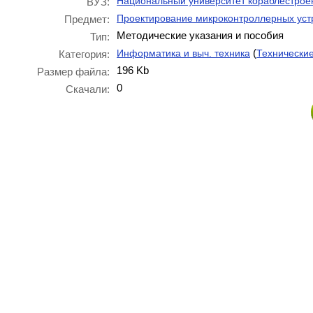
Национальный университет кораблестрое
ВУЗ:
Проектирование микроконтроллерных уст
Предмет:
Методические указания и пособия
Тип:
(
Информатика и выч. техника
Технически
Категория:
196 Kb
Размер файла:
0
Скачали: