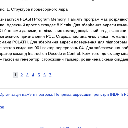
ис. 1. Структура процесорного ядра
азивається FLASH Program Memory. Пам'ять програм має розрядніст
о. Адресний простір складає 8 К слів. Для зберігання адреси кома
8-і бітовими даними, то лічильник команд роздільний на дві частин
тр загального призначення PCL. Старша частина лічильника команд 
оманд PCLATH. Для зберігання адреси повернення для підпрограм і
вектор скидання 00 і вектор переривань 04. Для забезпечення робо
тор команд Instruction Decode & Control. Крім того, до складу мік
 – тактовий генератор, сторожовий таймер, розвинена схема скидан
1
2
3
4
5
6
7
 Організація пам'яті програм. Непряма адресація, регістри INDF й 
Loq