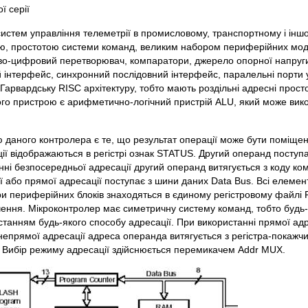
ї серії
систем управління телеметрії в промисловому, транспортному і інш
ю, простотою системи команд, великим набором периферійних моду
ово-цифровий перетворювач, компаратори, джерело опорної напруг
ий інтерфейс, синхронний послідовний інтерфейс, паралельні порти
арвардську RISC архітектуру, тобто мають роздільні адресні просто
о пристрою є арифметично-логічний пристрій ALU, який може вик
 даного контролера є те, що результат операції може бути поміщени
рації відображаються в регістрі ознак STATUS. Другий операнд посту
ні безпосередньої адресації другий операнд витягується з коду ко
ої або прямої адресації поступає з шини даних Data Bus. Всі елемент
и периферійних блоків знаходяться в єдиному регістровому файлі RA
ачення. Мікроконтролер має симетричну систему команд, тобто будь-
станням будь-якого способу адресації. При використанні прямої ад
непрямої адресації адреса операнда витягується з регістра-покажчи
. Вибір режиму адресації здійснюється перемикачем Addr MUX.