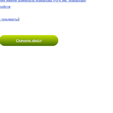
ния имени адмирала Макарова (НУК им. Макарова)
ройств
)
е предметы
Скачать файл