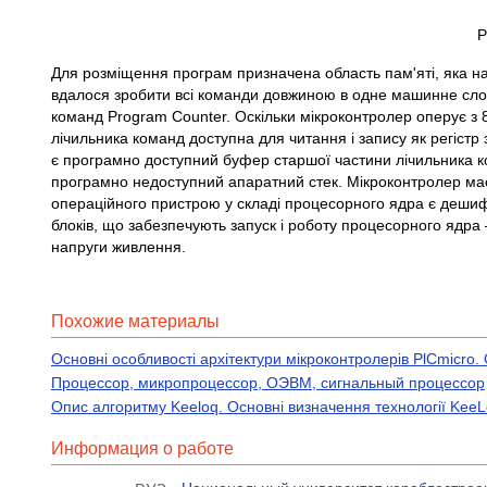
Р
Для розміщення програм призначена область пам'яті, яка н
вдалося зробити всі команди довжиною в одне машинне слов
команд Program Counter. Оскільки мікроконтролер оперує з 
лічильника команд доступна для читання і запису як регіс
є програмно доступний буфер старшої частини лічильника к
програмно недоступний апаратний стек. Мікроконтролер має 
операційного пристрою у складі процесорного ядра є дешифра
блоків, що забезпечують запуск і роботу процесорного ядра
напруги живлення.
Похожие материалы
Основні особливості архітектури мікроконтролерів PlCmicro.
Процессор, микропроцессор, ОЭВМ, сигнальный процессор
Опис алгоритму Keeloq. Основні визначення технології Kee
Информация о работе