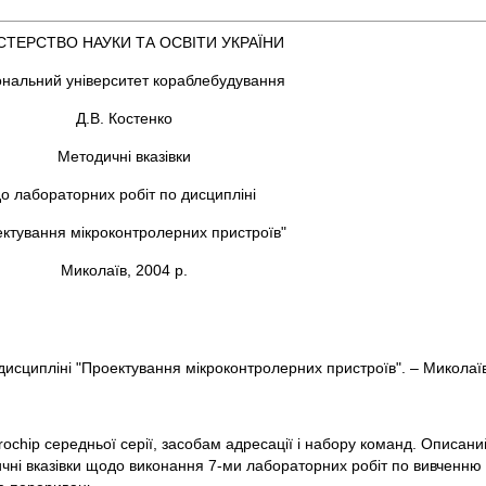
СТЕРСТВО НАУКИ ТА ОСВІТИ УКРАЇНИ
ональний університет кораблебудування
Д.В. Костенко
Методичні вказівки
о лабораторних робіт по дисципліні
ктування мікроконтролерних пристроїв"
Миколаїв, 2004 р.
дисципліні "Проектування мікроконтролерних пристроїв". – Миколаїв
rochip середньої серії, засобам адресації і набору команд. Описан
ні вказівки щодо виконання 7-ми лабораторних робіт по вивченню 