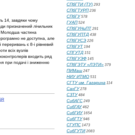
СПбГТИ (ТУ)
293
СПбГТУРП
236
СПбГУ
578
ь 14, завдяки чому
ГУАП
524
нди призначений лічильник
СПбГУНиПТ
291
и. Молодша частина
СПбГУПТД
438
програмно не доступна, але
СПбГУСЭ
226
 переривань є 8-і рівневий
СПбГУТ
194
ти всіх вузлів
СПГУТД
151
роконтролерів входить ряд
СПбГУЭФ
145
ня при подачі і зниженню
СПбГЭТУ «ЛЭТИ»
379
ПИМаш
247
НИУ ИТМО
531
СГТУ им. Гагарина
114
СахГУ
278
СЗТУ
484
FSR
СибАГС
249
СибГАУ
462
СибГИУ
1654
СибГТУ
946
СГУПС
1473
СибГУТИ
2083