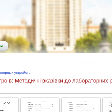
СЫ
ллерных устройств
роїв: Методичні вказівки до лабораторних р