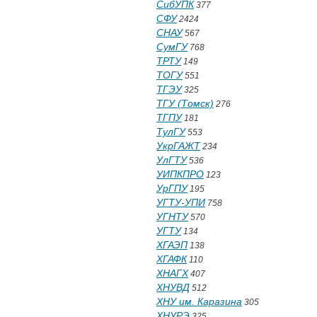
СибУПК
377
СФУ
2424
СНАУ
567
СумГУ
768
ТРТУ
149
ТОГУ
551
ТГЭУ
325
ТГУ (Томск)
276
ТГПУ
181
ТулГУ
553
УкрГАЖТ
234
УлГТУ
536
УИПКПРО
123
УрГПУ
195
УГТУ-УПИ
758
УГНТУ
570
УГТУ
134
ХГАЭП
138
ХГАФК
110
ХНАГХ
407
ХНУВД
512
ХНУ им. Каразина
305
ХНУРЭ
325