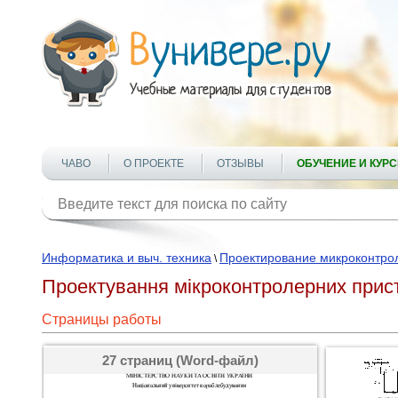
ЧАВО
О ПРОЕКТЕ
ОТЗЫВЫ
ОБУЧЕНИЕ И КУР
Информатика и выч. техника
Проектирование микроконтро
\
Проектування мікроконтролерних прист
Страницы работы
27 страниц (Word-файл)