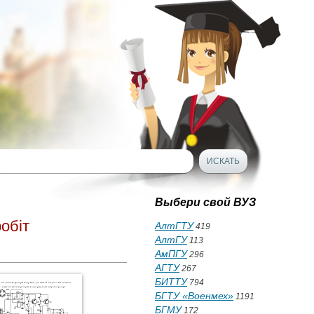
Выбери свой ВУЗ
обіт
АлтГТУ
419
АлтГУ
113
АмПГУ
296
АГТУ
267
БИТТУ
794
БГТУ «Военмех»
1191
БГМУ
172