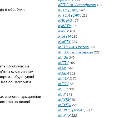
КГПУ им. Астафьева
133
ія її обробки в
КГТУ (СФУ)
567
КГТЭИ (СФУ)
112
КПК №2
177
КубГТУ
138
КубГУ
109
КузГПА
182
КузГТУ
789
МГТУ им. Носова
369
МГЭУ им. Сахарова
232
МГЭК
249
МГПУ
165
тів. Особливо це
МАИ
144
м'яті з електричним
МАДИ
151
апрям - вбудовувані
МГИУ
1179
 Keeloq. Алгоритм
МГОУ
121
МГСУ
331
МГУ
273
ах вивчення дисципліни
МГУКИ
101
истроїв на основі
МГУПИ
225
МГУПС (МИИТ)
637
МГУТУ
122