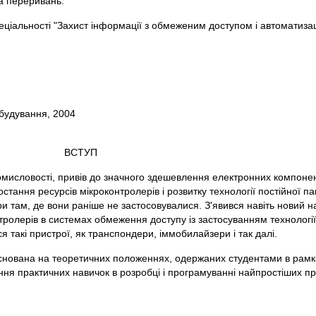
а переривань.
еціальності "Захист інформації з обмеженим доступом і автоматизац
вання, 2004
ВСТУП
омисловості, привів до значного здешевлення електронних компонен
тання ресурсів мікроконтролерів і розвитку технології постійної па
 там, де вони раніше не застосовувалися. З'явився навіть новий н
ролерів в системах обмеження доступу із застосуванням технології
 такі пристрої, як транспондери, іммобилайзери і так далі.
аснована на теоретичних положеннях, одержаних студентами в рамк
ння практичних навичок в розробці і програмуванні найпростіших пр