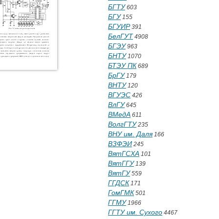
БГТУ
603
БГУ
155
БГУИР
391
БелГУТ
4908
БГЭУ
963
БНТУ
1070
БТЭУ ПК
689
БрГУ
179
ВНТУ
120
ВГУЭС
426
ВлГУ
645
ВМедА
611
ВолгГТУ
235
ВНУ им. Даля
166
ВЗФЭИ
245
ВятГСХА
101
ВятГГУ
139
ВятГУ
559
ГГДСК
171
ГомГМК
501
ГГМУ
1966
ГГТУ им. Сухого
4467