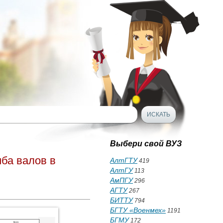
Выбери свой ВУЗ
ба валов в
АлтГТУ
419
АлтГУ
113
АмПГУ
296
АГТУ
267
БИТТУ
794
БГТУ «Военмех»
1191
БГМУ
172