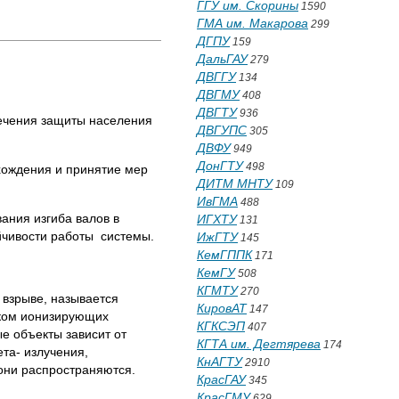
ГГУ им. Скорины
1590
ГМА им. Макарова
299
ДГПУ
159
ДальГАУ
279
ДВГГУ
134
ДВГМУ
408
ДВГТУ
936
печения защиты населения
ДВГУПС
305
ДВФУ
949
ДонГТУ
498
хождения и принятие мер
ДИТМ МНТУ
109
ИвГМА
488
ания изгиба валов в
ИГХТУ
131
йчивости работы системы.
ИжГТУ
145
КемГППК
171
КемГУ
508
КГМТУ
270
 взрыве, называется
КировАТ
147
иком ионизирующих
КГКСЭП
407
е объекты зависит от
КГТА им. Дегтярева
174
ета- излучения,
КнАГТУ
2910
 они распространяются.
КрасГАУ
345
КрасГМУ
629