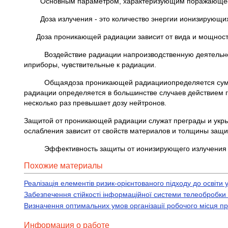
Основным параметром, характеризующим поражающее де
Доза излучения - это количество энергии ионизирующих
Доза проникающей радиации зависит от вида и мощности и
Воздействие радиации напроизводственную деятельност
иприборы, чувствительные к радиации.
Общаядоза проникающей радиацииопределяется суммой 
радиации определяется в большинстве случаев действием га
несколько раз превышает дозу нейтронов.
Защитой от проникающей радиации служат преграды и укрыт
ослабления зависит от свойств материалов и толщины защи
Эффективность защиты от ионизирующего излучения ха
Похожие материалы
Реалізація елементів ризик-орієнтованого підходу до освіти 
Забезпечення стійкості інформаційної системи телеобробки 
Визначення оптимальних умов організації робочого місця пр
Информация о работе