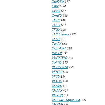
СибУПК
377
СФУ
2424
СНАУ
567
СумГУ
768
ТРТУ
149
ТОГУ
551
ТГЭУ
325
ТГУ (Томск)
276
ТГПУ
181
ТулГУ
553
УкрГАЖТ
234
УлГТУ
536
УИПКПРО
123
УрГПУ
195
УГТУ-УПИ
758
УГНТУ
570
УГТУ
134
ХГАЭП
138
ХГАФК
110
ХНАГХ
407
ХНУВД
512
ХНУ им. Каразина
305
ХНУРЭ
325