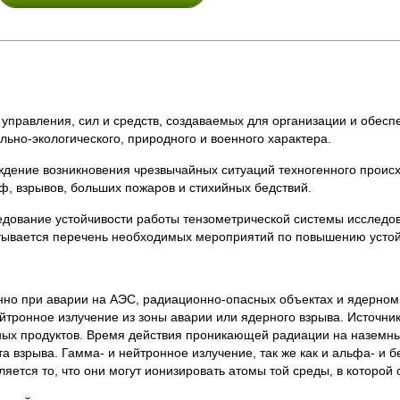
управления, сил и средств, создаваемых для организации и обес
льно-экологического, природного и военного характера.
дение возникновения чрезвычайных ситуаций техногенного проис
ф, взрывов, больших пожаров и стихийных бедствий.
дование устойчивости работы тензометрической системы исследов
атывается перечень необходимых мероприятий по повышению усто
но при аварии на АЭС, радиационно-опасных объектах и ядерном
йтронное излучение из зоны аварии или ядерного взрыва. Источн
ных продуктов. Время действия проникающей радиации на наземны
 взрыва. Гамма- и нейтронное излучение, так же как и альфа- и б
яется то, что они могут ионизировать атомы той среды, в которой