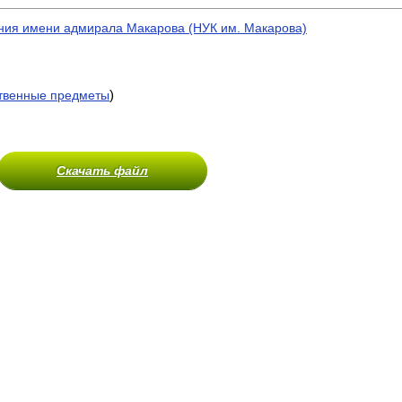
ния имени адмирала Макарова (НУК им. Макарова)
)
венные предметы
Скачать файл