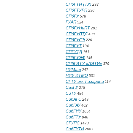
СПбГТИ (ТУ)
293
СПбГТУРП
236
СПбГУ
578
ГУАП
524
СПбГУНиПТ
291
СПбГУПТД
438
СПбГУСЭ
226
СПбГУТ
194
СПГУТД
151
СПбГУЭФ
145
СПбГЭТУ «ЛЭТИ»
379
ПИМаш
247
НИУ ИТМО
531
СГТУ им. Гагарина
114
СахГУ
278
СЗТУ
484
СибАГС
249
СибГАУ
462
СибГИУ
1654
СибГТУ
946
СГУПС
1473
СибГУТИ
2083