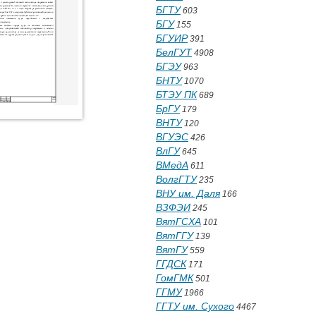
БГТУ
603
БГУ
155
БГУИР
391
БелГУТ
4908
БГЭУ
963
БНТУ
1070
БТЭУ ПК
689
БрГУ
179
ВНТУ
120
ВГУЭС
426
ВлГУ
645
ВМедА
611
ВолгГТУ
235
ВНУ им. Даля
166
ВЗФЭИ
245
ВятГСХА
101
ВятГГУ
139
ВятГУ
559
ГГДСК
171
ГомГМК
501
ГГМУ
1966
ГГТУ им. Сухого
4467