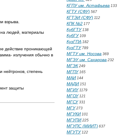
КГПУ им. Астафьева
133
КГТУ (СФУ)
567
КГТЭИ (СФУ)
112
и взрыва.
КПК №2
177
КубГТУ
138
на людей, материалы
КубГУ
109
КузГПА
182
КузГТУ
789
е действие проникающей
МГТУ им. Носова
369
гамма- излучения обычно в
МГЭУ им. Сахарова
232
МГЭК
249
и нейтронов, степень
МГПУ
165
МАИ
144
МАДИ
151
ент защиты
МГИУ
1179
МГОУ
121
МГСУ
331
МГУ
273
МГУКИ
101
МГУПИ
225
МГУПС (МИИТ)
637
МГУТУ
122