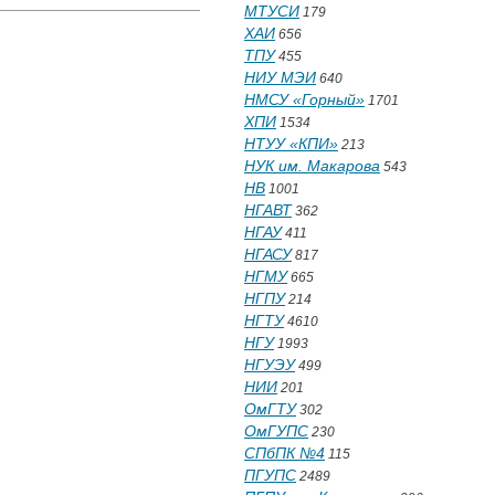
МТУСИ
179
ХАИ
656
ТПУ
455
НИУ МЭИ
640
НМСУ «Горный»
1701
ХПИ
1534
НТУУ «КПИ»
213
НУК им. Макарова
543
НВ
1001
НГАВТ
362
НГАУ
411
НГАСУ
817
НГМУ
665
НГПУ
214
НГТУ
4610
НГУ
1993
НГУЭУ
499
НИИ
201
ОмГТУ
302
ОмГУПС
230
СПбПК №4
115
ПГУПС
2489