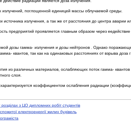
йствие радиации является доза излучения.
 излучений, поглощенной единицей массы облучаемой среды.
сточника излучения, а так же от расстояния до центра аварии ил
ь предприятий проявляется главным образом через еедействие 
дозы гамма- излучения и дозы нейтронов . Однако поражающе
мма- квантов, так как на одинаковых расстояниях от взрыва доза 
ия из различных материалов, ослабляющих поток гамма- квантов 
тного слоя.
рактеризуется коэффициентом ослабления радиации (коэффици
у розділах з ЦО дипломних робіт студентів
спожитої електроенергії жилих будівель
ограміста