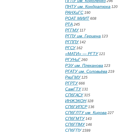
ПГПУ им. Короленко
296
ПНТУ им. Кондратюка
120
РАНХиГС
190
РОАТ МИИТ
608
РТА
245
РГГМУ
117
РГПУ им. Герцена
123
РГППУ
142
РГСУ
162
«МАТИ» — РГТУ
121
РГУНиГ
260
РЭУ им. Плеханова
123
РГАТУ им. Соловьёва
219
РязГМУ
125
РГРТУ
666
СамГТУ
131
СПбГАСУ
315
ИНЖЭКОН
328
СПбГИПСР
136
СПбГЛТУ им. Кирова
227
СПбГМТУ
143
СПбГПМУ
146
СПбГПУ
1599