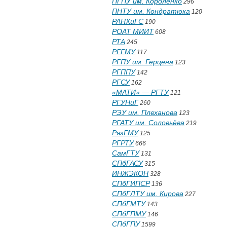
ПГПУ им. Короленко
296
ПНТУ им. Кондратюка
120
РАНХиГС
190
РОАТ МИИТ
608
РТА
245
РГГМУ
117
РГПУ им. Герцена
123
РГППУ
142
РГСУ
162
«МАТИ» — РГТУ
121
РГУНиГ
260
РЭУ им. Плеханова
123
РГАТУ им. Соловьёва
219
РязГМУ
125
РГРТУ
666
СамГТУ
131
СПбГАСУ
315
ИНЖЭКОН
328
СПбГИПСР
136
СПбГЛТУ им. Кирова
227
СПбГМТУ
143
СПбГПМУ
146
СПбГПУ
1599