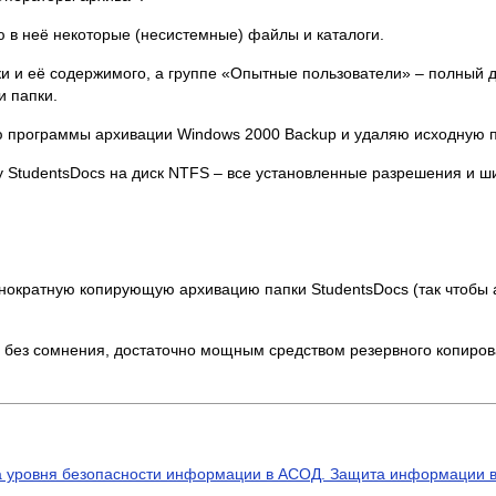
 в неё некоторые (несистемные) файлы и каталоги.
и и её содержимого, а группе «Опытные пользователи» – полный д
и папки.
 программы архивации Windows 2000 Backup и удаляю исходную па
 StudentsDocs на диск NTFS – все установленные разрешения и ш
нократную копирующую архивацию папки StudentsDocs (так чтобы 
, без сомнения, достаточно мощным средством резервного копиров
ка уровня безопасности информации в АСОД. Защита информации 