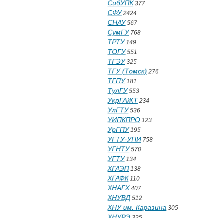
СибУПК
377
СФУ
2424
СНАУ
567
СумГУ
768
ТРТУ
149
ТОГУ
551
ТГЭУ
325
ТГУ (Томск)
276
ТГПУ
181
ТулГУ
553
УкрГАЖТ
234
УлГТУ
536
УИПКПРО
123
УрГПУ
195
УГТУ-УПИ
758
УГНТУ
570
УГТУ
134
ХГАЭП
138
ХГАФК
110
ХНАГХ
407
ХНУВД
512
ХНУ им. Каразина
305
ХНУРЭ
325