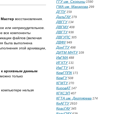
ГГУ им. Скорины
1590
ГМА им. Макарова
299
ДГПУ
159
ДальГАУ
279
у
Мастер
восстановления.
ДВГГУ
134
ДВГМУ
408
ное или непринудительное.
ДВГТУ
936
ме все компоненты
ДВГУПС
305
пликации файлов (включая
ДВФУ
949
ция была выполнена
ДонГТУ
498
ыполнения этой архивации,
ДИТМ МНТУ
109
ИвГМА
488
ИГХТУ
131
ИжГТУ
145
 к архивным данным
КемГППК
171
зможно только
КемГУ
508
КГМТУ
270
КировАТ
147
м компьютере нельзя
КГКСЭП
407
КГТА им. Дегтярева
174
КнАГТУ
2910
КрасГАУ
345
КрасГМУ
629