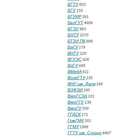
БГТУ
603
БГУ
155
БГУИР
391
БелГУТ
4908
БГЭУ
963
БНТУ
1070
БТЭУ ПК
689
БрГУ
179
ВНТУ
120
ВГУЭС
426
ВлГУ
645
ВМедА
611
ВолгГТУ
235
ВНУ им. Даля
166
ВЗФЭИ
245
ВятГСХА
101
ВятГГУ
139
ВятГУ
559
ГГДСК
171
ГомГМК
501
ГГМУ
1966
ГГТУ им. Сухого
4467