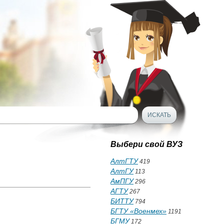
Выбери свой ВУЗ
АлтГТУ
419
АлтГУ
113
АмПГУ
296
АГТУ
267
БИТТУ
794
БГТУ «Военмех»
1191
БГМУ
172