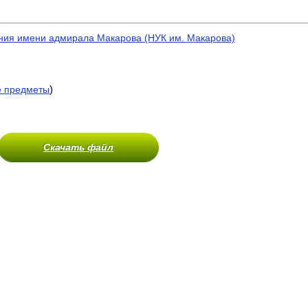
ния имени адмирала Макарова (НУК им. Макарова)
)
е предметы
Скачать файл