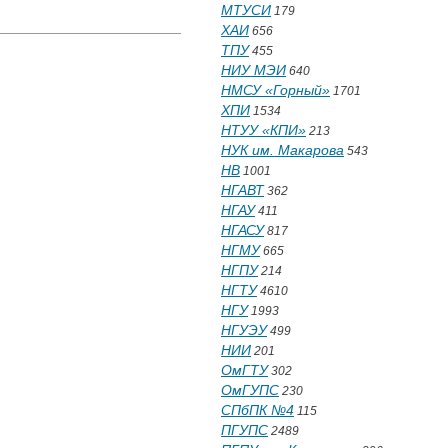
МТУСИ
179
ХАИ
656
ТПУ
455
НИУ МЭИ
640
НМСУ «Горный»
1701
ХПИ
1534
НТУУ «КПИ»
213
НУК им. Макарова
543
НВ
1001
НГАВТ
362
НГАУ
411
НГАСУ
817
НГМУ
665
НГПУ
214
НГТУ
4610
НГУ
1993
НГУЭУ
499
НИИ
201
ОмГТУ
302
ОмГУПС
230
СПбПК №4
115
ПГУПС
2489