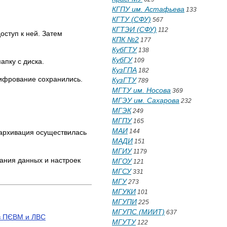
КГПУ им. Астафьева
133
КГТУ (СФУ)
567
КГТЭИ (СФУ)
112
оступ к ней. Затем
КПК №2
177
КубГТУ
138
КубГУ
109
пку с диска.
КузГПА
182
ифрование сохранились.
КузГТУ
789
МГТУ им. Носова
369
МГЭУ им. Сахарова
232
МГЭК
249
МГПУ
165
МАИ
144
архивация осуществилась
МАДИ
151
МГИУ
1179
ания данных и настроек
МГОУ
121
МГСУ
331
МГУ
273
МГУКИ
101
МГУПИ
225
МГУПС (МИИТ)
637
в ПЄВМ и ЛВС
МГУТУ
122