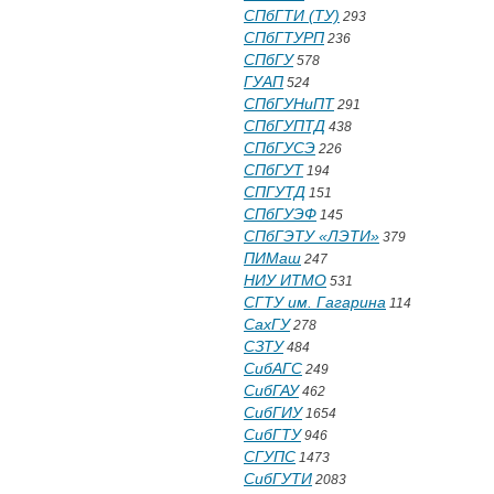
СПбГТИ (ТУ)
293
СПбГТУРП
236
СПбГУ
578
ГУАП
524
СПбГУНиПТ
291
СПбГУПТД
438
СПбГУСЭ
226
СПбГУТ
194
СПГУТД
151
СПбГУЭФ
145
СПбГЭТУ «ЛЭТИ»
379
ПИМаш
247
НИУ ИТМО
531
СГТУ им. Гагарина
114
СахГУ
278
СЗТУ
484
СибАГС
249
СибГАУ
462
СибГИУ
1654
СибГТУ
946
СГУПС
1473
СибГУТИ
2083