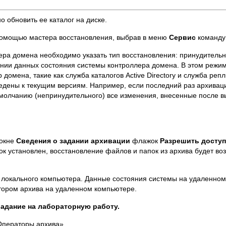
 обновить ее каталог на диске.
 помощью мастера восстановления, выбрав в меню
Сервис
команд
ера домена необходимо указать тип восстановления: принудитель
нии данных состояния системы контроллера домена. В этом режи
домена, такие как служба каталогов Active Directory и служба ре
ведены к текущим версиям. Например, если последний раз архива
умолчанию (непринудительного) все изменения, внесенные после в
 окне
Сведения о задании архивации
флажок
Разрешить доступ
ок установлен, восстановление файлов и папок из архива будет во
 локального компьютера. Данные состояния системы на удаленно
тором архива на удаленном компьютере.
адание на лабораторную работу.
Операторы архива».