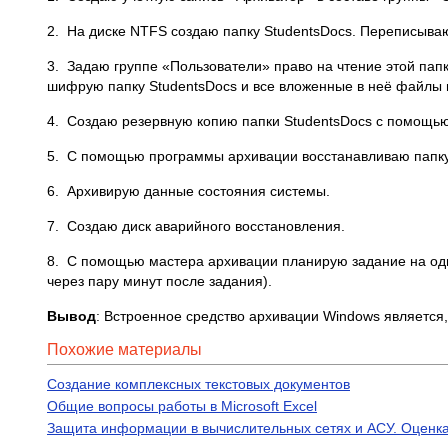
2. На диске NTFS создаю папку StudentsDocs. Переписываю
3. Задаю группе «Пользователи» право на чтение этой папк
шифрую папку StudentsDocs и все вложенные в неё файлы 
4. Создаю резервную копию папки StudentsDocs с помощью
5. С помощью программы архивации восстанавливаю папку
6. Архивирую данные состояния системы.
7. Создаю диск аварийного восстановления.
8. С помощью мастера архивации планирую задание на од
через пару минут после задания).
Вывод
: Встроенное средство архивации Windows является
Похожие материалы
Создание комплексных текстовых документов
Общие вопросы работы в Microsoft Excel
Защита информации в вычислительных сетях и АСУ. Оцен