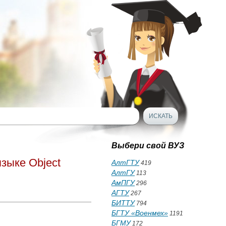
Выбери свой ВУЗ
зыке Object
АлтГТУ
419
АлтГУ
113
АмПГУ
296
АГТУ
267
БИТТУ
794
БГТУ «Военмех»
1191
БГМУ
172