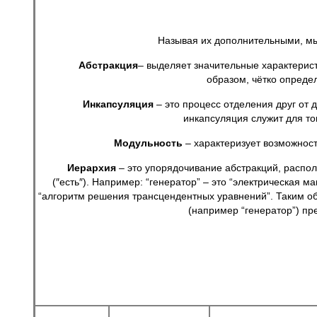
Называя их дополнительными, мы име
Абстракция
– выделяет значительные характерист
образом, чётко опреде
Инкапсуляция
– это процесс отделения друг от 
инкапсуляция служит для то
Модульность
– характеризует возможност
Иерархия
– это упорядочивание абстракций, распол
(″есть″). Например: “генератор” – это “электрическая м
“алгоритм решения трансцендентных уравнений”. Таким о
(например “генератор”) пр