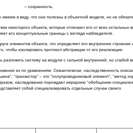
– сохранность.
ем в виду, что они полезны в объектной модели, но не обязат
ики некоторого объекта, которые отличают его от всех остальных в
ляет его концептуальные границы с взгляда наблюдателя.
друга элементов объекта, что определяет его внутреннее строение
го, чтобы изолировать протокол абстракции от его реализации.
ь разложить систему на модули с сильной внутренней, но слабой 
ожение их по уравнениям. Семантически, наследственность описан
ашина”; “транзистор” – это “полупроводниковый элемент”; “метод хо
бразом, наследование порождает иерархию “обобщение-специализа
едставляет собой специализировать отдельные случаи своего