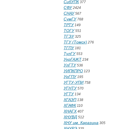
СибУПК
377
СФУ
2424
СНАУ
567
СумГУ
768
ТРТУ
149
ТОГУ
551
ТГЭУ
325
ТГУ (Томск)
276
ТГПУ
181
ТулГУ
553
УкрГАЖТ
234
УлГТУ
536
УИПКПРО
123
УрГПУ
195
УГТУ-УПИ
758
УГНТУ
570
УГТУ
134
ХГАЭП
138
ХГАФК
110
ХНАГХ
407
ХНУВД
512
ХНУ им. Каразина
305
ХНУРЭ
325