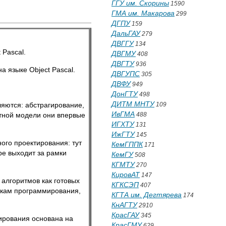
ГГУ им. Скорины
1590
ГМА им. Макарова
299
ДГПУ
159
ДальГАУ
279
ДВГГУ
134
 Pascal.
ДВГМУ
408
ДВГТУ
936
 языке Object Pascal.
ДВГУПС
305
ДВФУ
949
ДонГТУ
498
ДИТМ МНТУ
яются: абстрагирование,
109
ИвГМА
ктной модели они впервые
488
ИГХТУ
131
ИжГТУ
145
го проектирования: тут
КемГППК
171
ре выходит за рамки
КемГУ
508
КГМТУ
270
КировАТ
147
алгоритмов как готовых
КГКСЭП
407
икам программирования,
КГТА им. Дегтярева
174
КнАГТУ
2910
КрасГАУ
345
мирования основана на
КрасГМУ
629