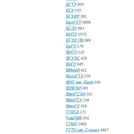
БГТУ
603
БГУ
155
БГУИР
391
БелГУТ
4908
БГЭУ
963
БНТУ
1070
БТЭУ ПК
689
БрГУ
179
ВНТУ
120
ВГУЭС
426
ВлГУ
645
ВМедА
611
ВолгГТУ
235
ВНУ им. Даля
166
ВЗФЭИ
245
ВятГСХА
101
ВятГГУ
139
ВятГУ
559
ГГДСК
171
ГомГМК
501
ГГМУ
1966
ГГТУ им. Сухого
4467