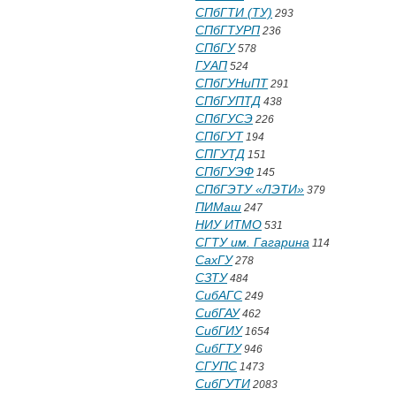
СПбГТИ (ТУ)
293
СПбГТУРП
236
СПбГУ
578
ГУАП
524
СПбГУНиПТ
291
СПбГУПТД
438
СПбГУСЭ
226
СПбГУТ
194
СПГУТД
151
СПбГУЭФ
145
СПбГЭТУ «ЛЭТИ»
379
ПИМаш
247
НИУ ИТМО
531
СГТУ им. Гагарина
114
СахГУ
278
СЗТУ
484
СибАГС
249
СибГАУ
462
СибГИУ
1654
СибГТУ
946
СГУПС
1473
СибГУТИ
2083