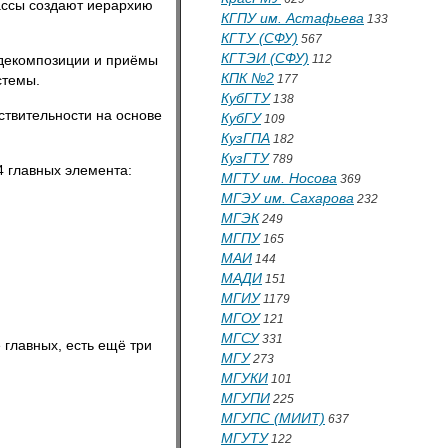
ассы создают иерархию
КГПУ им. Астафьева
133
КГТУ (СФУ)
567
КГТЭИ (СФУ)
 декомпозиции и приёмы
112
КПК №2
стемы.
177
КубГТУ
138
ствительности на основе
КубГУ
109
КузГПА
182
КузГТУ
789
 главных элемента:
МГТУ им. Носова
369
МГЭУ им. Сахарова
232
МГЭК
249
МГПУ
165
МАИ
144
МАДИ
151
МГИУ
1179
МГОУ
121
МГСУ
331
главных, есть ещё три
МГУ
273
МГУКИ
101
МГУПИ
225
МГУПС (МИИТ)
637
МГУТУ
122