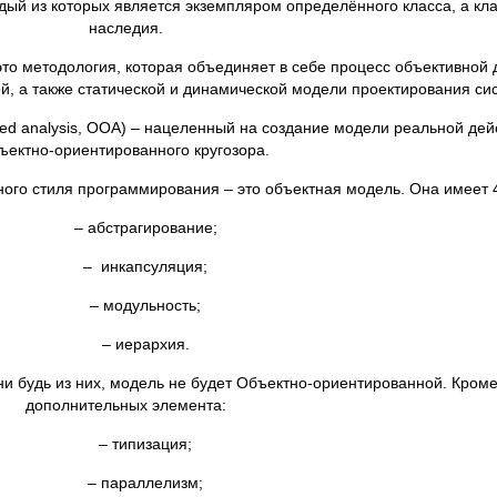
дый из которых является экземпляром определённого класса, а кл
наследия.
это методология, которая объединяет в себе процесс объективной
й, а также статической и динамической модели проектирования си
nted analysis, OOA) – нацеленный на создание модели реальной дей
ъектно-ориентированного кругозора.
 стиля программирования – это объектная модель. Она имеет 4
– абстрагирование;
– инкапсуляция;
– модульность;
– иерархия.
 будь из них, модель не будет Объектно-ориентированной. Кроме 
дополнительных элемента:
– типизация;
– параллелизм;