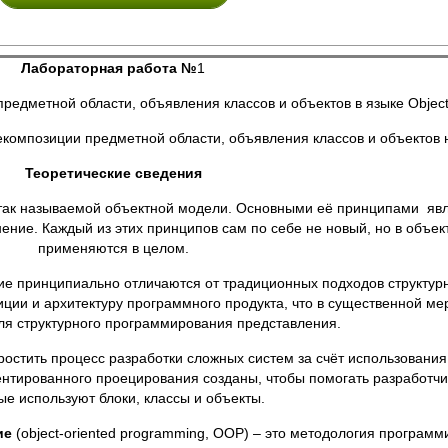
Лабораторная работа №
1
едметной области, объявления классов и объектов в языке Object
композиции предметной области, объявления классов и объектов на
Теоретические сведения
так называемой объектной модели. Основными её принципами явл
нение. Каждый из этих принципов сам по себе не новый, но в объе
применяются в целом.
ринципиально отличаются от традиционных подходов структурно
ции и архитектуру программного продукта, что в существенной ме
ля структурного программирования представления.
ить процесс разработки сложных систем за счёт использования 
ентированного проецирования созданы, чтобы помогать разработч
ые используют блоки, классы и объекты.
ие
(object-oriented programming, OOP) – это методология програм