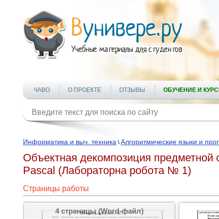
ЧАВО
О ПРОЕКТЕ
ОТЗЫВЫ
ОБУЧЕНИЕ И КУР
Информатика и выч. техника
Алгоритмические языки и пр
\
Объектная декомпозиция предметной об
Pascal (Лабораторна робота № 1)
Страницы работы
4 страницы (Word-файл)