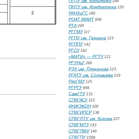
ПГПУ им. Короленко
296
ПНТУ им. Кондратюка
120
2
РАНХиГС
190
РОАТ МИИТ
608
РТА
245
РГГМУ
117
РГПУ им. Герцена
123
РГППУ
142
РГСУ
162
«МАТИ» — РГТУ
121
РГУНиГ
260
РЭУ им. Плеханова
123
РГАТУ им. Соловьёва
219
РязГМУ
125
РГРТУ
666
СамГТУ
131
СПбГАСУ
315
ИНЖЭКОН
328
СПбГИПСР
136
СПбГЛТУ им. Кирова
227
СПбГМТУ
143
СПбГПМУ
146
СПбГПУ
1599