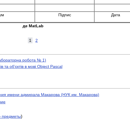
ум
Підпис
Дата
де
MatLab
1
2
Лабораторна робота № 1)
 та об’єктів в мові Object Pascal
ния имени адмирала Макарова (НУК им. Макарова)
ние
)
е предметы