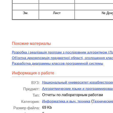
Зм.
Лист
№ Док
Похожие материалы
Розробка і реалізація програм з послідовним алгоритмом (
Об’єктна декомпозиція предметної області, оголошення класів
Разработка диаграммы классов программной системы
Информация о работе
Национальный университет кораблестрое
ВУЗ:
Алгоритмические языки и программирова
Предмет:
Отчеты по лабораторным работам
Тип:
(
Информатика и выч. техника
Технически
Категория:
69 Kb
Размер файла: