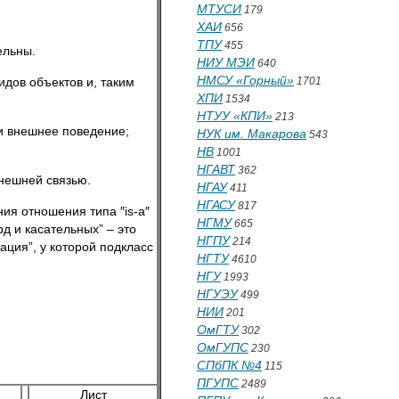
МТУСИ
179
ХАИ
656
ТПУ
455
ельны.
НИУ МЭИ
640
НМСУ «Горный»
идов объектов и, таким
1701
ХПИ
1534
НТУУ «КПИ»
213
 и внешнее поведение;
НУК им. Макарова
543
НВ
1001
НГАВТ
362
внешней связью.
НГАУ
411
НГАСУ
817
ия отношения типа ″is-a″
НГМУ
665
рд и касательных” – это
НГПУ
214
ция”, у которой подкласс
НГТУ
4610
НГУ
1993
НГУЭУ
499
НИИ
201
ОмГТУ
302
ОмГУПС
230
СПбПК №4
115
ПГУПС
2489
Лист