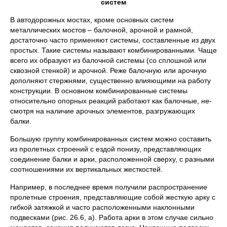
систем
В автодорожных мостах, кроме основных систем
металлических мостов – балочной, арочной и рамной,
достаточно часто применя­ют системы, составленные из двух
простых. Такие системы назы­вают комбинированными. Чаще
всего их образуют из балочной системы (со сплошной или
сквозной стенкой) и арочной. Реже ба­лочную или арочную
дополняют стержнями, существенно влияю­щими на работу
конструкции. В основном комбинированные сис­темы
относительно опорных реакций работают как балочные, не­
смотря на наличие арочных элементов, разгружающих
балки.
Большую группу комбинированных систем можно составить
из пролетных строений с ездой понизу, представляющих
соединение балки и арки, расположенной сверху, с разными
соотношениями их вертикальных жесткостей.
Например, в последнее время получили распространение
про­летные строения, представляющие собой жесткую арку с
гибкой затяжкой и часто расположенными наклонными
подвесками (рис. 26.6, а). Работа арки в этом случае сильно