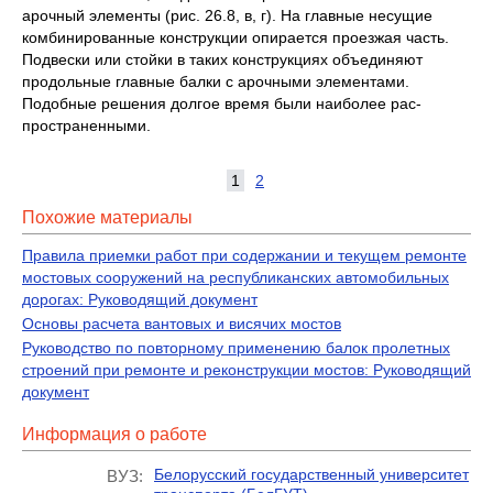
арочный элемен­ты (рис. 26.8, в, г). На главные несущие
комбинированные конст­рукции опирается проезжая часть.
Подвески или стойки в таких конструкциях объединяют
продольные главные балки с арочными элементами.
Подобные решения долгое время были наиболее рас­
пространенными.
1
2
Похожие материалы
Правила приемки работ при содержании и текущем ремонте
мостовых сооружений на республиканских автомобильных
дорогах: Руководящий документ
Основы расчета вантовых и висячих мостов
Руководство по повторному применению балок пролетных
строений при ремонте и реконструкции мостов: Руководящий
документ
Информация о работе
Белорусский государственный университет
ВУЗ: