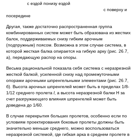
с ездой понизу ездой
с поверху и
посередине
Другая, также достаточно распространенная группа
комбини­рованных систем может быть образована из жестких
балок, под­держиваемых снизу гибким арочным
(подпружным) поясом. Воз­можна в этом случае система, в
которой жесткая балка опирается на гибкую арку (рис. 26.7,
а), передающую распор на опоры.
Весьма рациональной показала себя система с неразрезной
жесткой балкой, усиленной снизу над промежуточными
опорами арочными шпренгельными элементами (рис. 26.7,
б). Высота ароч­ных шпренгелей может быть в пределах 1/8-
1/12 среднего пролета
l
, а высота неразрезной балки Н за
счет разгружающего влияния шпренгелей может быть
доведена до 1/60.
В случае перекрытия больших пролетов, особенно если по
усло­виям проектирования боковые пролеты должны быть
значительно меньше среднего, можно воспользоваться
неразрезной системой, где гибкая арка в среднем пролете в