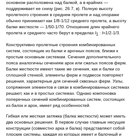
основном расположена над балкой, а в крайних —
поддерживает ее снизу (рис. 26.7, в). Пол­ную высоту
пролетного строения в среднем пролете и над опорами
обычно принимают как 1/8-1/12 среднего пролета, а высоту
балки жесткости — 1/50-1/70. Отношение длин крайнего
пролета и сред­него часто берут в пределах
l
:
l
=1/2-1/3.
1
Конструктивно пролетные строения комбинированных
систем, состоящие из балки и арочных поясов, близки к
простым основ­ным системам. Сечения дополнительного
пояса аналогичны сече­ниям арок или сжатых поясов ферм.
Балки жесткости имеют та­кие же сечения, как и балки со
сплошной стенкой, элементы ферм и подвесок повторяют
решения, характерные для сечений сквозных ферм. Узлы,
сопряжения элементов и связи в комбинирован­ных системах
решают, как и в простых системах. Однако компо­новка
поперечных сечений комбинированных систем, состоящих
из балок и арок, имеет ряд особенностей.
Гибкая или жесткая затяжка (балка жесткости) может иметь
два основных решения. В первом случае главные несущие
конст­рукции (совместно арка и балка) представляют собой
плоские системы, каждая из которых имеет и балочный и