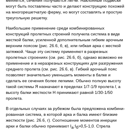
меняется, сече­ния получаются легче. Наклонные подвески
могут быть поставле­ны часто и делают конструкцию похожей
на многорешетчатую ферму, но могут составлять и простую
треугольную решетку.
Наибольшее применение среди комбинированных
конструкций пролетных строений получила система в виде
жесткой балки, уси­ленной дополнительным гибким арочным
верхним поясом (рис. 26.6, б, в), или гибкая арка с жесткой
затяжкой. Чаще эту систему при­меняют в разрезных
пролетных строениях (см. рис. 26.6, б), одна­ко возможно ее
применение и в неразрезных конструкциях для разгружения
среднего пролета (см. рис. 26.6, в). Гибкий арочный пояс
позволяет значительно уменьшить моменты в балке и
сделать ее сечения более легкими. Обычно полную высоту
такой системы Я назначают в пределах 1/7-1/9 пролета
l
, а
высоту балки жесткос­ти Н принимают равной 1/30-1/50
пролета.
В отдельных случаях за рубежом была предложена комбини­
рованная система, в которой арка и балка имеют близкие
жест­кости (рис. 26.6, г). Соотношение моментов инерции
арки и балки обычно принимают I
:I
=0,5-1,0. Стрела
а
б