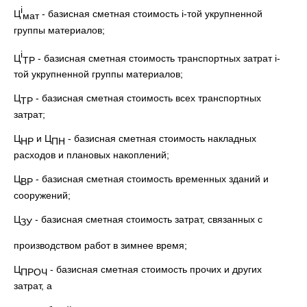
i
Ц
- базисная сметная стоимость i-той укрупненной
мат
группы материалов;
i
Ц
- базисная сметная стоимость транспортных затрат i-
ТР
той укрупненной группы материалов;
Ц
- базисная сметная стоимость всех транспортных
ТР
затрат;
Ц
и Ц
- базисная сметная стоимость накладных
НР
ПН
расходов и плановых накоплений;
Ц
- базисная сметная стоимость временных зданий и
ВР
сооружений;
Ц
- базисная сметная стоимость затрат, связанных с
ЗУ
производством работ в зимнее время;
Ц
- базисная сметная стоимость прочих и других
ПРОЧ
затрат, а