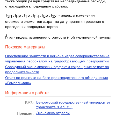
также общий резерв средств на непредвиденные расходы,
относящийся к подрядным работам;
I
, I
, I
, I
, I
, I
,- индексы изменения
ЗП
НР
ТР
ПН
ВР
ЗУ
стоимости элементов затрат на дату принятия решения о
проведении подрядных торгов;
i
I
- индекс изменения стоимости i-той укрупненной группы
ЭМ
Похожие материалы
Обеспечение занятости в регионе через совершенствование
управления персоналом на градообразующем предприятии
Совокупный экономический эффект и сокращение затрат по
продолжительности
Отчет по практике на базе производственного объединения
«Гомсельмаш»
Информация о работе
Белорусский государственный университет
ВУЗ:
транспорта (БелГУТ)
Экономика отрасли
Предмет: