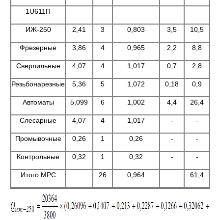
1U611П
ИЖ-250
2,41
3
0,803
3,5
10,5
Фрезерные
3,86
4
0,965
2,2
8,8
Сверлильные
4,07
4
1,017
0,7
2,8
Резьбонарезные
5,36
5
1,072
0,18
0,9
Автоматы
5,099
6
1,002
4,4
26,4
Слесарные
4,07
4
1,017
-
-
Промывочные
0,26
1
0,26
-
-
Контрольные
0,32
1
0,32
-
-
Итого МРС
26
0,964
61,4