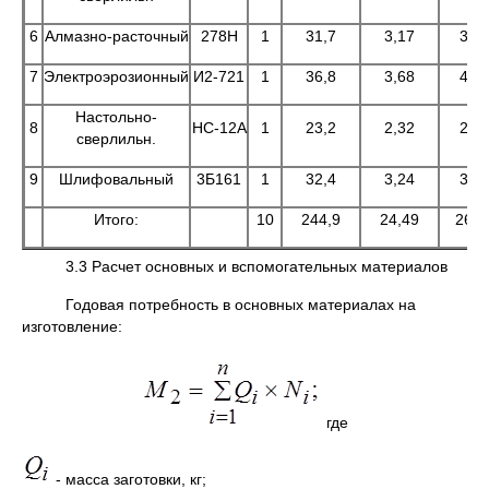
6
Алмазно-расточный
278Н
1
31,7
3,17
34,
7
Электроэрозионный
И2-721
1
36,8
3,68
40,
Настольно-
8
НС-12А
1
23,2
2,32
25,
сверлильн.
9
Шлифовальный
3Б161
1
32,4
3,24
35,
Итого:
10
244,9
24,49
269,
3.3 Расчет основных и вспомогательных материалов
Годовая потребность в основных материалах на
изготовление:
где
- масса заготовки, кг;