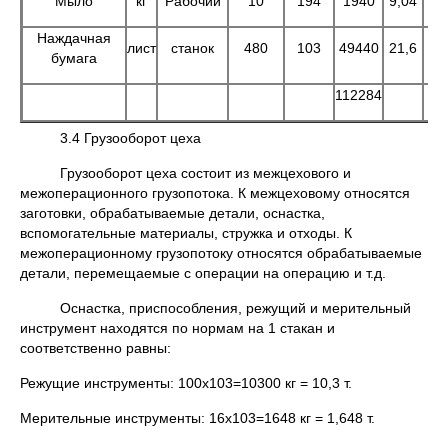
Мыло
кг
Рабочий
10
194
1940
9,04
1
Наждачная
лист
станок
480
103
49440
21,6
10
бумага
112284
13
3.4 Грузооборот цеха
Грузооборот цеха состоит из межцехового и
межоперационного грузопотока. К межцеховому относятся
заготовки, обрабатываемые детали, оснастка,
вспомогательные материалы, стружка и отходы. К
межоперационному грузопотоку относятся обрабатываемые
детали, перемещаемые с операции на операцию и т.д.
Оснастка, приспособления, режущий и мерительный
инструмент находятся по нормам на 1 стакан и
соответственно равны:
Режущие инструменты: 100х103=10300 кг = 10,3 т.
Мерительные инструменты: 16х103=1648 кг = 1,648 т.