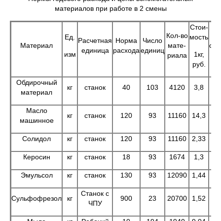
материалов при работе в 2 смены
Стои-
Кол-во
П
Ед.
мость
Расчетная
Норма
Число
Материал
мате-
сто
единица
расхода
единиц
изм
1кг,
риала
руб.
Обдирочный
кг
станок
40
103
4120
3,8
1
материал
Масло
кг
станок
120
93
11160
14,3
1
машинное
Солидол
кг
станок
120
93
11160
2,33
2
Керосин
кг
станок
18
93
1674
1,3
2
Эмульсол
кг
станок
130
93
12090
1,44
1
Станок с
Сульфофрезол
кг
900
23
20700
1,52
3
ЧПУ