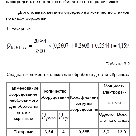
электродвигателя станков выбирается по справочникам.
Для стальных деталей определяем количество станков
по видам обработки.
1. токарные
Таблица 3.2
Сводная ведомость станков для обработки детали «Крышка»
Мощность
Наименование
Количество
электродви-
оборудование,
оборудования
Коэффициент
необходимого
гателя
загрузки
для обработки
оборудования
детали
Одного
Всех
Од
«крышка»
станка
станков
ст
Токарные
3,54
4
0,885
3,0
12,0