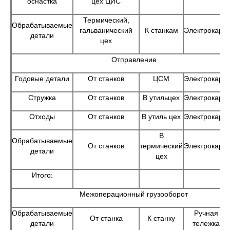
оснастка
цех ЦИС
Термический,
Обрабатываемые
гальванический
К станкам
Электрокары
детали
цех
Отправление
Годовые детали
От станков
ЦСМ
Электрокары
Стружка
От станков
В утильцех
Электрокары
Отходы
От станков
В утиль цех
Электрокары
В
Обрабатываемые
От станков
термический
Электрокары
детали
цех
Итого:
Межоперационный грузооборот
Обрабатываемые
Ручная
От станка
К станку
детали
тележка