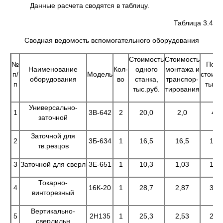
Данные расчета сводятся в таблицу.
Таблица 3.4
Сводная ведомость вспомогательного оборудования
Стоимость
Стоимость
№
Полн
Наименование
Кол-
одного
монтажа и
п/
Модель
стоимо
оборудования
во
станка,
транспор-
п
тыс.р
тыс.руб.
тирования
Универсально-
1
3В-642
2
20,0
2,0
44,
заточной
Заточной для
2
3Б-634
1
16,5
16,5
18,
тв.резцов
3
Заточной для сверл
3Е-651
1
10,3
1,03
11,
Токарно-
4
16К-20
1
28,7
2,87
31,
винторезный
Вертикально-
5
2Н135
1
25,3
2,53
27,
сверлильн