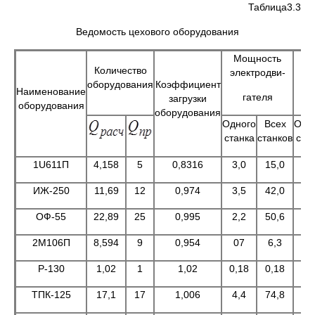
Таблица3.3
Ведомость цехового оборудования
Мощность
Ст
Количество
электродви-
оборудования
Коэффициент
Наименование
гателя
загрузки
оборудования
оборудования
Одного
Всех
Одн
станка
станков
ста
1U611П
4,158
5
0,8316
3,0
15,0
4
ИЖ-250
11,69
12
0,974
3,5
42,0
5
ОФ-55
22,89
25
0,995
2,2
50,6
7
2М106П
8,594
9
0,954
07
6,3
2
Р-130
1,02
1
1,02
0,18
0,18
6
ТПК-125
17,1
17
1,006
4,4
74,8
9