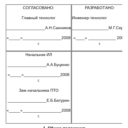
СОГЛАСОВАНО:
РАЗРАБОТАНО:
Главный технолог
Инженер-технолог
_________________А.Н.Санников
________________М.Г.Серик
«_____»_________________2008
«____» ____________ 2008
г.
г.
Начальник ИЛ
_________________А.А.Буценко
«_____»________________2008
г.
Зам.начальника ПТО
_________________Е.Б.Батурин
«_____»_________________2008
г.