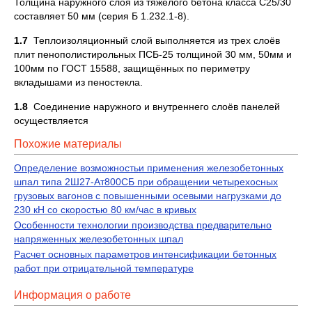
Толщина наружного слоя из тяжёлого бетона класса С25/30
составляет 50 мм (серия Б 1.232.1-8).
1.7
Теплоизоляционный слой выполняется из трех слоёв
плит пенополистирольных ПСБ-25 толщиной 30 мм, 50мм и
100мм по ГОСТ 15588, защищённых по периметру
вкладышами из пеностекла.
1.8
Соединение наружного и внутреннего слоёв панелей
осуществляется
Похожие материалы
Определение возможностьи применения железобетонных
шпал типа 2Ш27-Ат800СБ при обращении четырехосных
грузовых вагонов с повышенными осевыми нагрузками до
230 кН со скоростью 80 км/час в кривых
Особенности технологии производства предварительно
напряженных железобетонных шпал
Расчет основных параметров интенсификации бетонных
работ при отрицательной температуре
Информация о работе