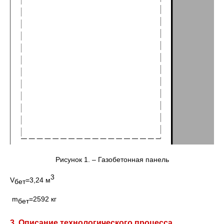
Рисунок 1. – Газобетонная панель
3
V
=3,24 м
бет
m
=2592 кг
бет
3. Описание технологического процесса