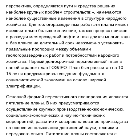
перспективу, определяются пути и средства решения
наиболее крупных проблем строитель­ств;», намечаются
наиболее существенные изменения в структуре народного
хозяйства. Для геологоразведочных работ эти планы имеют
исключительно большое значение, так как процесс поисков .
и разведки месторождений нефти и газа длится многие годы
и без планов на длительный срок невозможно установить
правильные пропорции между объемами
геологоразведочных работ и потребно­стями народного
хозяйства. Первый долгосрочный перспективный' план в
нашей стране» план ГОЭЛРО. План был рассчитан на 10—
15 лет и преду­сматривал создание фундамента
социалистической экономики на основе широкой
электрификации.
Основной формой перспективного планирования являются
пяти­летние планы. В них предусматриваются
осуществление крупных производственно-экономических,
социально-экономических и научно-технических
мероприятий, развитие и совершенствование производ­ства
на основе использования достижений науки, техники и
передо­вого опыта. Пятилетние планы составляются с