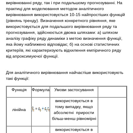
вирівнюванні ряду, так і при подальшому прогнозуванні. На
практиці для моделювання методом аналітичного
вирівнювання використовується 10-15 найпростіших функцій
(рівнянь тренду). Визначення конкретного рівняння, яке
використовується для подальшого вирівнювання ряду та
прогнозування, здійснюється двома шляхами: а) шляхом
аналізу графіку ряду динаміки з метою визначення функції,
яка йому наближено відповідає; б) на основі статистичних
критеріїв, які характеризують відхилення емпіричного ряду
від апроксимуючої функції.
Для аналітичного вирівнювання найчастіше використовують
такі функції:
Функція
Формула
Умови застосування
використовується в
тому випадку, якщо
лінійна
абсолютні прирости
більш-менш рівномірні
використовується в