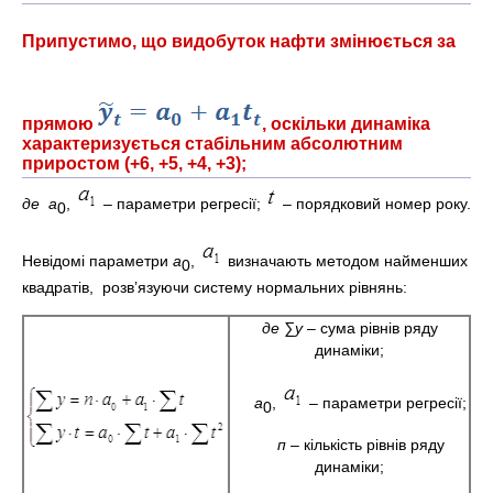
Припустимо, що видобуток нафти змінюється за
прямою
, оскільки динаміка
характеризується стабільним абсолютним
приростом (+6, +5, +4, +3);
де а
,
– параметри регресії;
– порядковий номер року.
0
Невідомі параметри
а
,
визначають методом найменших
0
квадратів, розв’язуючи систему нормальних рівнянь:
де ∑у
– сума рівнів ряду
динаміки;
а
,
– параметри регресії;
0
п
– кількість рівнів ряду
динаміки;