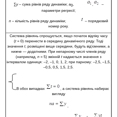
∑у
– сума рівнів ряду динаміки;
а
,
,
–
0
параметри регресії;
п
– кількість рівнів ряду динаміки;
– порядковий
номер року.
Система рівнянь спрощується, якщо початок відліку часу
(
t
= 0) перенести в середину динамічного ряду. Тоді
значення
t
, розміщені вище середини, будуть від’ємними, а
нижче — додатними. При непарнoму числі членів ряду
(наприклад,
n
= 5) змінній
t
надаються значення з
інтервалом одиниця: –2, –1, 0, 1, 2; при парному: –2,5, –1,5,
–0,5, 0,5, 1,5, 2,5.
В обох випадках
, а система рівнянь набирає
вигляду
,