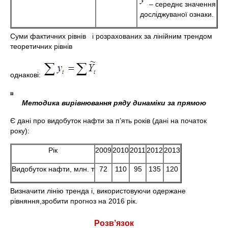
– середнє значення
досліджуваної ознаки.
Суми фактичних рівнів і розрахованих за лінійним трендом
теоретичних рівнів
однакові:
Методика вирівнювання ряду динаміки за прямою
Є дані про видобуток нафти за п’ять років (дані на початок
року):
Рік
2009
2010
2011
2012
2013
Видобуток нафти, млн. т
72
110
95
135
120
Визначити лінію тренда і, використовуючи одержане
рівняння,зробити прогноз на 2016 рік.
Розв’язок