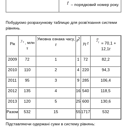
– порядковий номер року.
Побудуємо розрахункову таблицю для розв’язання системи
рівнянь.
Умовна ознака часу,
2
t
, млн
y
t
= 70,1 +
Рік
t
t
т
12,1
t
2009
72
1
1
72
82,2
2010
110
2
4
220
94,3
2011
95
3
9
285
106,4
2012
135
4
16
540
118,5
2013
120
5
25
600
130,6
Разом
532
15
55
1717
532
Підставляючи одержані суми в систему рівнянь: