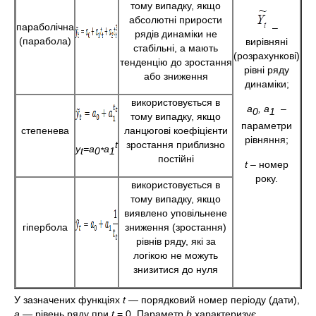
тому випадку, якщо
абсолютні прирости
параболічна
–
рядів динаміки не
(парабола)
вирівняні
стабільні, а мають
(розрахункові)
тенденцію до зростання
рівні ряду
або зниження
динаміки;
використовується в
а
, а
–
0
1
тому випадку, якщо
параметри
степенева
ланцюгові коефіцієнти
рівняння;
t
зростання приблизно
y
=a
a
t
0*
1
постійні
t
– номер
року.
використовується в
тому випадку, якщо
виявлено уповільнене
гіпербола
зниження (зростання)
рівнів ряду, які за
логікою не можуть
знизитися до нуля
У зазначених функціях
t
— порядковий номер періоду (дати),
а
— рівень ряду при
t
= 0. Параметр
b
характеризує