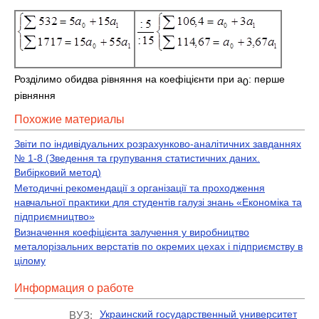
Розділимо обидва рівняння на коефіцієнти при а
: перше
0
рівняння
Похожие материалы
Звіти по індивідуальних розрахунково-аналітичних завданнях
№ 1-8 (Зведення та групування статистичних даних.
Вибірковий метод)
Методичні рекомендації з організації та проходження
навчальної практики для студентів галузі знань «Економіка та
підприємництво»
Визначення коефіцієнта залучення у виробництво
металорізальних верстатів по окремих цехах і підприємству в
цілому
Информация о работе
Украинский государственный университет
ВУЗ: