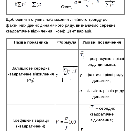
. Отже,
.
Щоб оцінити ступінь наближення лінійного тренду до
фактичних даних динамічного ряду, визначаємо середнє
квадратичне відхилення і коефіцієнт варіації.
Назва показника
Формула
Умовні позначення
– розрахункові рівні
ряду динаміки;
Залишкове середнє
квадратичне відхилення
у – фактичні рівні ряду
(σ
)
динаміки;
s
п
– кількість рівнів ряду
динаміки.
– середнє
квадратичне
відхилення;
Коефіцієнт варіації
(квадратичний)