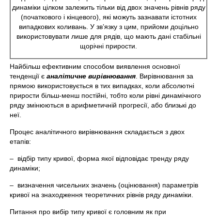
динаміки цілком залежить тільки від двох значень рівнів ряду
(початкового і кінцевого), які можуть зазнавати істотних
випадкових коливань. У зв’язку з цим, прийоми доцільно
використовувати лише для рядів, що мають дані стабільні
щорічні прирости.
Найбільш ефективним способом виявлення основної
тенденції є
аналітичне вирівнювання
. Вирівнювання за
прямою використовується в тих випадках, коли абсолютні
прирости більш-менш постійні, тобто коли рівні динамічного
ряду змінюються в арифметичній прогресії, або близькі до
неї.
Процес аналітичного вирівнювання складається з двох
етапів:
– відбір типу кривої, форма якої відповідає тренду ряду
динаміки;
– визначення чисельних значень (оцінювання) параметрів
кривої на знаходження теоретичних рівнів ряду динаміки.
Питання про вибір типу кривої є головним як при