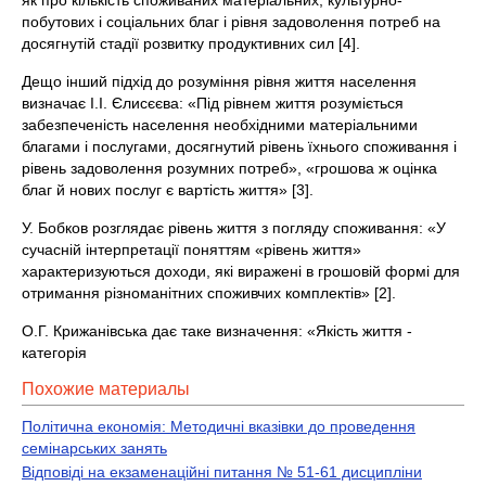
як про кількість споживаних матеріальних, культурно-
побутових і соціальних благ і рівня задоволення потреб на
досягнутій стадії розвитку продуктивних сил [4].
Дещо інший підхід до розуміння рівня життя населення
визначає І.І. Єлисєєва: «Під рівнем життя розуміється
забезпеченість населення необхідними матеріальними
благами і послугами, досягнутий рівень їхнього споживання і
рівень задоволення розумних потреб», «грошова ж оцінка
благ й нових послуг є вартість життя» [3].
У. Бобков розглядає рівень життя з погляду споживання: «У
сучасній інтерпретації поняттям «рівень життя»
характеризуються доходи, які виражені в грошовій формі для
отримання різноманітних споживчих комплектів» [2].
О.Г. Крижанівська дає таке визначення: «Якість життя -
категорія
Похожие материалы
Політична економія: Методичні вказівки до проведення
семінарських занять
Відповіді на екзаменаційні питання № 51-61 дисципліни