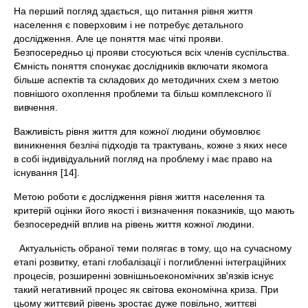
На перший погляд здається, що питання рівня життя
населення є поверховим і не потребує детального
дослідження. Але це поняття має чіткі прояви.
Безпосередньо ці прояви стосуються всіх членів суспільства.
Ємність поняття спонукає дослідників включати якомога
більше аспектів та складових до методичних схем з метою
повнішого охоплення проблеми та більш комплексного її
вивчення.
Важливість рівня життя для кожної людини обумовлює
виникнення безлічі підходів та трактувань, кожне з яких несе
в собі індивідуальний погляд на проблему і має право на
існування [14].
Метою роботи є дослідження рівня життя населення та
критерій оцінки його якості і визначення показників, що мають
безпосередній вплив на рівень життя кожної людини.
Актуальність обраної теми полягає в тому, що на сучасному
етапі розвитку, етапі глобалізації і поглибленні інтеграційних
процесів, розширенні зовнішньоекономічних зв'язків існує
такий негативний процес як світова економічна криза. При
цьому життєвий рівень зростає дуже повільно, життєві