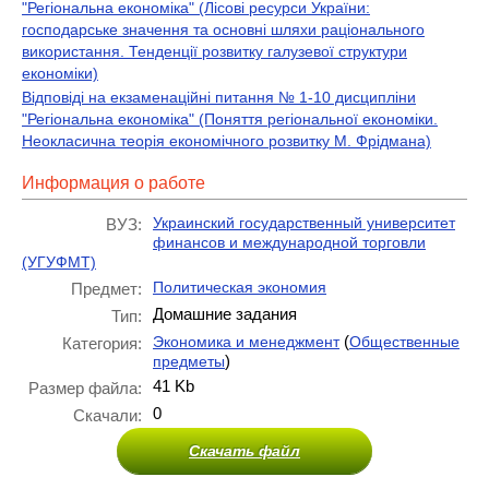
"Регіональна економіка" (Лісові ресурси України:
господарське значення та основні шляхи раціонального
використання. Тенденції розвитку галузевої структури
економіки)
Відповіді на екзаменаційні питання № 1-10 дисципліни
"Регіональна економіка" (Поняття регіональної економіки.
Неокласична теорія економічного розвитку М. Фрідмана)
Информация о работе
Украинский государственный университет
ВУЗ:
финансов и международной торговли
(УГУФМТ)
Политическая экономия
Предмет:
Домашние задания
Тип:
(
Экономика и менеджмент
Общественные
Категория:
)
предметы
41 Kb
Размер файла:
0
Скачали:
Скачать файл