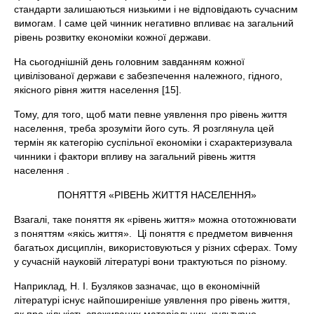
стандарти залишаються низькими і не відповідають сучасним
вимогам. І саме цей чинник негативно впливає на загальний
рівень розвитку економіки кожної держави.
На сьогоднішній день головним завданням кожної
цивілізованої держави є забезпечення належного, гідного,
якісного рівня життя населення [15].
Тому, для того, щоб мати певне уявлення про рівень життя
населення, треба зрозуміти його суть. Я розглянула цей
термін як категорію суспільної економіки і схарактеризувала
чинники і фактори впливу на загальний рівень життя
населення .
ПОНЯТТЯ «РІВЕНЬ ЖИТТЯ НАСЕЛЕННЯ»
Взагалі, таке поняття як «рівень життя» можна ототожнювати
з поняттям «якісь життя». Ці поняття є предметом вивчення
багатьох дисциплін, використовуються у різних сферах. Тому
у сучасній науковій літературі вони трактуються по різному.
Наприклад, Н. І. Бузляков зазначає, що в економічній
літературі існує найпоширеніше уявлення про рівень життя,