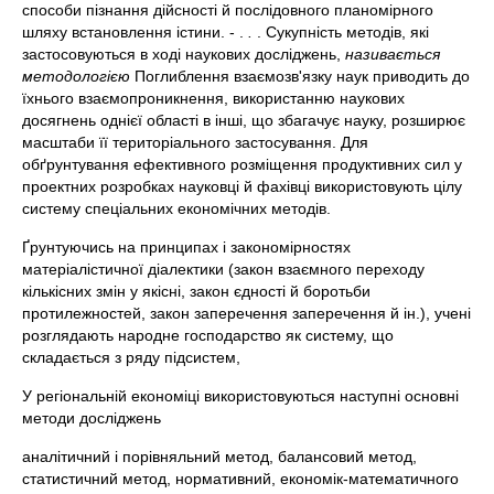
способи пізнання дійсності й послідовного планомірного
шляху встановлення істини. - .
.
. Сукупність методів, які
застосовуються в ході наукових досліджень,
називається
методологією
Поглиблення взаємозв'язку наук приводить до
їхнього взаємопроникнення, використанню наукових
досягнень однієї області в інші, що збагачує науку, розширює
масштаби її територіального застосування. Для
обґрунтування ефективного розміщення продуктивних сил у
проектних розробках науковці й фахівці використовують цілу
систему спеціальних економічних методів.
Ґрунтуючись на принципах і закономірностях
матеріалістичної діалектики (закон взаємного переходу
кількісних змін у якісні, закон єдності й боротьби
протилежностей, закон заперечення заперечення й ін.), учені
розглядають народне господарство як систему, що
складається з ряду підсистем,
У регіональній економіці використовуються наступні основні
методи досліджень
аналітичний і порівняльний метод, балансовий метод,
статистичний метод, нормативний, економік-математичного