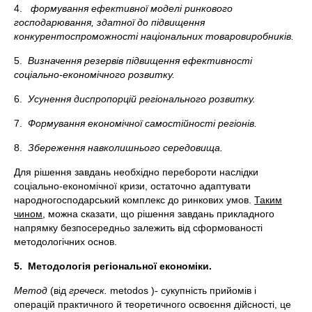
4.
формування ефективної моделі ринкового
господарювання,
здатної до підвищення
конкурентоспроможності національних товаровиробників.
5.
Визначення резервів підвищення ефективності
соціально-економічного розвитку.
6.
Усунення диспропорцій регіонального розвитку.
7.
Формування економічної самостійності регіонів.
8.
Збереження навколишнього середовища.
Для рішення завдань необхідно перебороти наслідки
соціально-економічної кризи, остаточно адаптувати
народногосподарський комплекс до ринкових умов.
Таким
чином,
можна сказати, що рішення завдань прикладного
напрямку безпосередньо залежить від сформованості
методологічних основ.
5.
Методологія регіональної економіки.
Метод
(від
греческ.
metodos )- сукупність прийомів і
операцій практичного й теоретичного освоєння дійсності, це