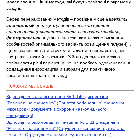
моделювання й інші методи, які будуть освітлені в окремому
розділі.
Серед перерахованих методів – провідне місце
належить
системному
аналізу, що
опирається на принцип
поетапності (постановка мети, визначення завдань,
формулювання
наукової гіпотези, комплексне вивчення
особливостей оптимального варіанта розміщення галузей). ,
що дозволяє вивчати структури галузей господарства, їхні
внутрішні зв'язки й взаємодія. З його допомогою можна
порівнювати різні варіанти рішення проблем удосконалення
розміщення виробництва й вибрати для практичного
використання кращі з погляду
Похожие материалы
Відповіді на залікові питання № 1-140 дисципліни
"Регіональна економіка" (Поняття регіональної економіки.
Міжнародні документи з охорони навколишнього
середовища)
Відповіді на екзаменаційні питання № 1-21 дисципліни
"Регіональна економіка" (Структура економіки: сутність та
поняття. Структура економіки: сутність та поняття.)