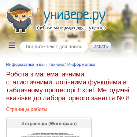
Информатика и выч. техника
Информатика
\
Робота з математичними,
статистичними, логічними функціями в
табличному процесорі Excel: Методичні
вказівки до лабораторного заняття № 8
Страницы работы
3 страницы (Word-файл)