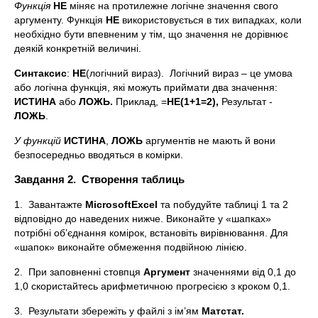
Функція
НЕ
міняє на протилежне логічне значення свого
аргументу. Функція
НЕ
використовується в тих випадках, коли
необхідно бути впевненим у тім, що значення не дорівнює
деякій конкретній величині.
Синтаксис
:
НЕ
(логічний вираз). Логічний вираз – це умова
або логічна функція, які можуть приймати два значення:
ИСТИНА
або
ЛОЖЬ.
Приклад, =
НЕ(1+1=2),
Результат -
ЛОЖЬ
.
У функцій
ИСТИНА
,
ЛОЖЬ
аргументів не мають й вони
безпосередньо вводяться в комірки.
Завдання 2. Створення таблиць
1. Завантажте
Microsoft
Excel
та побудуйте таблиці 1 та 2
відповідно до наведених нижче. Виконайте у «шапках»
потрібні об’єднання комірок, встановіть вирівнювання. Для
«шапок» виконайте обмеження подвійною лінією.
2. При заповненні стовпця
Аргумент
значеннями від 0,1 до
1,0 скористайтесь арифметичною прогресією з кроком 0,1.
3. Результати збережіть у файлі з ім’ям
Матстат.