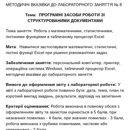
МЕТОДИЧНІ ВКАЗІВКИ ДО ЛАБОРАТОРНОГО ЗАНЯТТЯ № 8
Тема: ПРОГРАМНІ ЗАСОБИ РОБОТИ ЗІ
СТРУКТУРОВАНИМИ ДОКУМЕНТАМИ
Тема заняття: Робота з математичними, статистичними,
логічними функціями в табличному процесорі Excel
Мета
: Навчитися застосовувати математичні, статистичні,
логічні функції Excel при рішенні різноманітних задач.
Забезпечення заняття:
персональний комп’ютер, принтер,
операційна система Windows, табличний процесор Excel,
методичні вказівки до лабораторного заняття.
Вимоги до оформлення звіту з лабораторної роботи:
У
звіті з лабораторної роботи повинно бути: дата, тема, план та
короткий виклад завдань, результати, відповіді на запитання.
Критерії оцінювання:
Робота виконана в повному обсязі з
оформленням звіту та захистом оцінюється в 5 балів, при
незначних помилках - 4 бали, при значних помилках - 3 бали,
робота виконана з грубими помилками, частково або
незахищена - 2 бали.