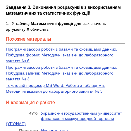
Завдання 3. Виконання розрахунків з використанням
математичних та статистичних функцій
1. У таблиці
Математичні функції
для всіх значень
аргументу
Х
обчисліть
Похожие материалы
Програмні засоби роботи з базами та сховищами данних.
Побудова форми: Методичні вказівки до лабораторного
заняття № 6
Програмні засоби роботи з базами та сховищами данних.
Побудова запитів: Методичні вказівки до лабораторного
заняття № 3
Текстовий процесор MS Word. Робота з таблицями:
Методичні вказівки до лабораторного заняття № 3
Информация о работе
Украинский государственный университет
ВУЗ:
финансов и международной торговли
(УГУФМТ)
Информатика
Предмет: