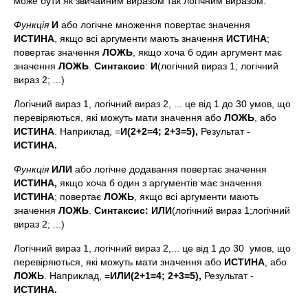
може бути як звичайним виразом так логічним виразом.
Функція
И
або логічне множення повертає значення
ИСТИНА
, якщо всі аргументи мають значення
ИСТИНА
;
повертає значення
ЛОЖЬ
, якщо хоча б один аргумент має
значення
ЛОЖЬ
.
Синтаксис
:
И
(логічний вираз 1; логічний
вираз 2; ...)
Логічний вираз 1, логічний вираз 2, ... це від 1 до 30 умов, що
перевіряються, які можуть мати значення або
ЛОЖЬ
, або
ИСТИНА
. Наприклад, =
И(2+2=4; 2+3=5),
Результат -
ИСТИНА.
Функція
ИЛИ
або логічне додавання повертає значення
ИСТИНА,
якщо хоча б один з аргументів має значення
ИСТИНА
; повертає
ЛОЖЬ
, якщо всі аргументи мають
значення
ЛОЖЬ
.
Синтаксис: ИЛИ
(логічний вираз 1;логічний
вираз 2; ...)
Логічний вираз 1, логічний вираз 2,... це від 1 до 30 умов, що
перевіряються, які можуть мати значення або
ИСТИНА
, або
ЛОЖЬ
. Наприклад, =
ИЛИ(2+1=4; 2+3=5),
Результат -
ИСТИНА.