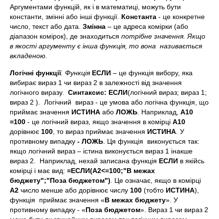
Аргументами функцій, як і в математиці, можуть бути
константи, змінні або інші функції.
Константа
- це конкретне
число, текст або дата.
Змінна
– це адреса комірки (або
діапазон комірок), де знаходиться
потрібне значення. Якщо
в якості аргументу є інша функція, то вона називається
вкладеною.
Логічні функції
. Функція
ЕСЛИ
– це функція вибору, яка
вибирає вираз 1 чи вираз 2 в залежності від значення
логічного виразу.
Синтаксис: ЕСЛИ
(логічний вираз; вираз 1;
вираз 2 ). Логічний вираз - це умова або логічна функція, що
приймає значення
ИСТИНА
або
ЛОЖЬ
. Наприклад,
A10
=100
- це логічний вираз, якщо значення в комірці
A10
дорівнює
100
, то вираз приймає значення
ИСТИНА
. У
противному випадку
- ЛОЖЬ
. Ця функція виконується так:
якщо логічний вираз – істина виконується вираз 1 інакше
вираз 2. Наприклад, нехай записана функція
ЕСЛИ
в якійсь
комірці і має вид:
=ЕСЛИ(A2<=100;"В межах
бюджету";"Поза бюджетом")
. Це означає, якщо в комірці
А2
число менше або дорівнює числу
100
(тобто
ИСТИНА
),
функція приймає значення «
В межах бюджету
». У
противному випадку - «
Поза бюджетом
». Вираз 1 чи вираз 2