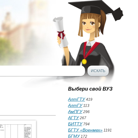
Выбери свой ВУЗ
АлтГТУ
419
АлтГУ
113
АмПГУ
296
АГТУ
267
БИТТУ
794
БГТУ «Военмех»
1191
БГМУ
172