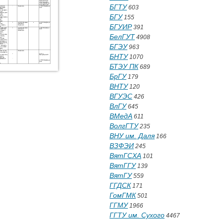
БГТУ
603
БГУ
155
БГУИР
391
БелГУТ
4908
БГЭУ
963
БНТУ
1070
БТЭУ ПК
689
БрГУ
179
ВНТУ
120
ВГУЭС
426
ВлГУ
645
ВМедА
611
ВолгГТУ
235
ВНУ им. Даля
166
ВЗФЭИ
245
ВятГСХА
101
ВятГГУ
139
ВятГУ
559
ГГДСК
171
ГомГМК
501
ГГМУ
1966
ГГТУ им. Сухого
4467