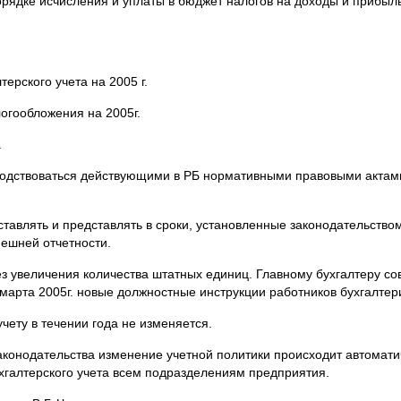
порядке исчисления и уплаты в бюджет налогов на доходы и прибы
ерского учета на 2005 г.
огообложения на 2005г.
.
ководствоваться действующими в РБ нормативными правовыми актами
оставлять и представлять в сроки, установленные законодательств
нешней отчетности.
без увеличения количества штатных единиц. Главному бухгалтеру с
марта 2005г. новые должностные инструкции работников бухгалтер
учету в течении года не изменяется.
аконодательства изменение учетной политики происходит автомати
хгалтерского учета всем подразделениям предприятия.