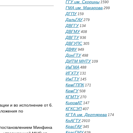
ГГУ им. Скорины
1590
ГМА им. Макарова
299
ДГПУ
159
ДальГАУ
279
ДВГГУ
134
ДВГМУ
408
ДВГТУ
936
ДВГУПС
305
ДВФУ
949
ДонГТУ
498
ДИТМ МНТУ
109
ИвГМА
488
ИГХТУ
131
ИжГТУ
145
КемГППК
171
КемГУ
508
КГМТУ
270
КировАТ
147
ации и во исполнение от 6.
КГКСЭП
407
Положения по
КГТА им. Дегтярева
174
КнАГТУ
2910
КрасГАУ
345
ой постановлением Минфина
КрасГМУ
629