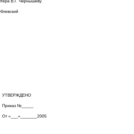
лтера В.Г. Чернышеву.
вский
ЕНО
___
__2005