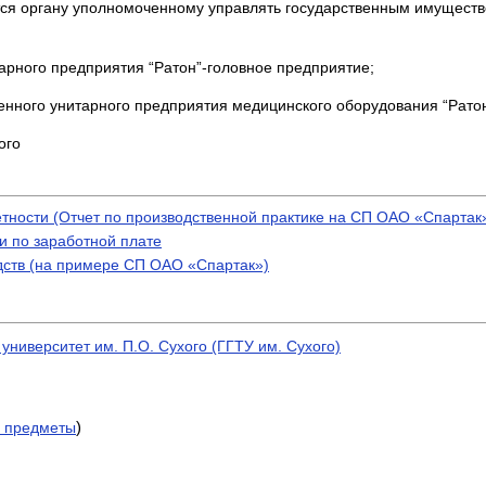
тся органу уполномоченному управлять государственным имущест
тарного предприятия “Ратон”-головное предприятие;
венного унитарного предприятия медицинского оборудования “Ратон
ого
тности (Отчет по производственной практике на СП ОАО «Спартак»
и по заработной плате
дств (на примере СП ОАО «Спартак»)
университет им. П.О. Сухого (ГГТУ им. Сухого)
)
 предметы