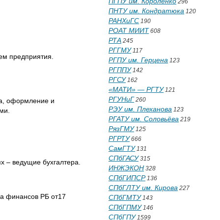
ПГПУ им. Короленко
296
ПНТУ им. Кондратюка
120
РАНХиГС
190
РОАТ МИИТ
608
РТА
245
РГГМУ
117
ем предприятия.
РГПУ им. Герцена
123
РГППУ
142
РГСУ
162
«МАТИ» — РГТУ
121
РГУНиГ
260
а, оформление и
РЭУ им. Плеханова
123
ми.
РГАТУ им. Соловьёва
219
РязГМУ
125
РГРТУ
666
СамГТУ
131
СПбГАСУ
315
х – ведущие бухгалтера.
ИНЖЭКОН
328
СПбГИПСР
136
СПбГЛТУ им. Кирова
227
ва финансов РБ от17
СПбГМТУ
143
СПбГПМУ
146
СПбГПУ
1599