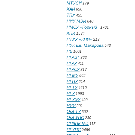
МТУСИ
179
ХАИ
656
ТПУ
455
НИУ МЭИ
640
НМСУ «Горный»
1701
ХПИ
1534
НТУУ «КПИ»
213
НУК им. Макарова
543
НВ
1001
НГАВТ
362
НГАУ
411
НГАСУ
817
НГМУ
665
НГПУ
214
НГТУ
4610
НГУ
1993
НГУЭУ
499
НИИ
201
ОмГТУ
302
ОмГУПС
230
СПбПК №4
115
ПГУПС
2489