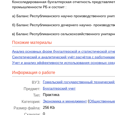
Консолидированная бухгалтерская отчетность представляе
промышленности РБ и состоит :
а) Баланс Республиканского научно производственного уни
б) Баланс Республиканского дочернего научно- производст
в) Баланс Республиканского сельскохозяйственного унитарн
Похожие материалы
Анализ основных форм бухгалтерской и статистической отче
Синтетический и аналитический учёт расчётов с работникам
Учет и анализ эффективности использования основных сре
Информация о работе
Гомельский государственный технический 
ВУЗ:
Бухгалтерский учет
Предмет:
Практика
Тип:
(
Экономика и менеджмент
Общественные
Категория:
256 Kb
Размер файла:
0
Скачали: