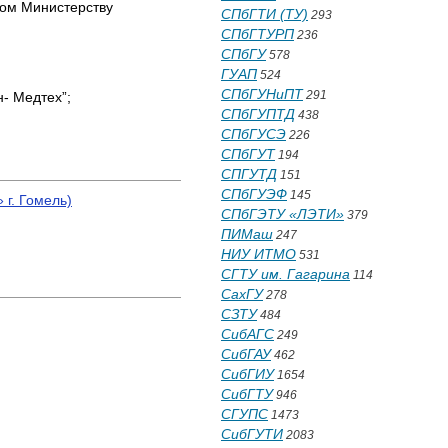
вом Министерству
СПбГТИ (ТУ)
293
СПбГТУРП
236
СПбГУ
578
ГУАП
524
СПбГУНиПТ
291
- Медтех”;
СПбГУПТД
438
СПбГУСЭ
226
СПбГУТ
194
СПГУТД
151
СПбГУЭФ
145
 г. Гомель)
СПбГЭТУ «ЛЭТИ»
379
ПИМаш
247
НИУ ИТМО
531
СГТУ им. Гагарина
114
СахГУ
278
СЗТУ
484
СибАГС
249
СибГАУ
462
СибГИУ
1654
СибГТУ
946
СГУПС
1473
СибГУТИ
2083