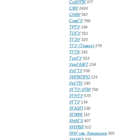
СибУПК
377
СФУ
2424
СНАУ
567
СумГУ
768
ТРТУ
149
ТОГУ
551
ТГЭУ
325
ТГУ (Томск)
276
ТГПУ
181
ТулГУ
553
УкрГАЖТ
234
УлГТУ
536
УИПКПРО
123
УрГПУ
195
УГТУ-УПИ
758
УГНТУ
570
УГТУ
134
ХГАЭП
138
ХГАФК
110
ХНАГХ
407
ХНУВД
512
ХНУ им. Каразина
305
ХНУРЭ
325