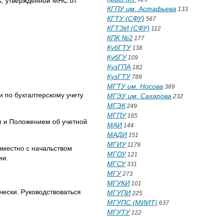
ль, утвержденной МНС от
КГПУ им. Астафьева
133
КГТУ (СФУ)
567
КГТЭИ (СФУ)
112
КПК №2
177
КубГТУ
138
КубГУ
109
КузГПА
182
КузГТУ
789
МГТУ им. Носова
369
 по бухгалтерскому учету
МГЭУ им. Сахарова
232
МГЭК
249
МГПУ
165
ом и Положением об учетной
МАИ
144
МАДИ
151
МГИУ
1179
овместно с начальством
МГОУ
121
ии.
МГСУ
331
МГУ
273
МГУКИ
101
чески. Руководствоваться
МГУПИ
225
МГУПС (МИИТ)
637
МГУТУ
122