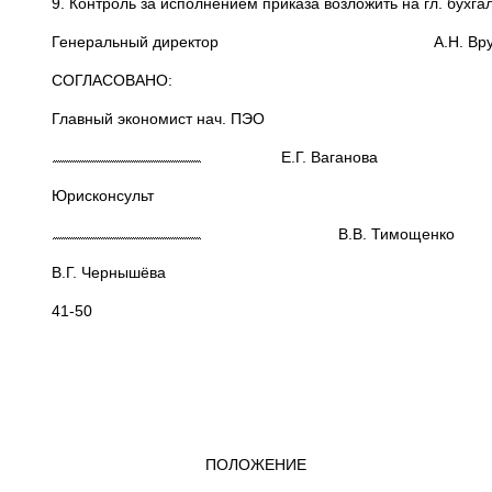
9. Контроль за исполнением приказа возложить на гл. бухга
Генеральный директор А.Н. Врубле
СОГЛАСОВАНО:
Главный экономист нач. ПЭО
Е.Г. Ваганова
Юрисконсульт
В.В. Тимощенко
В.Г. Чернышёва
41-50
УТВЕРЖД
Приказ №__
От «___»_____
ПОЛОЖЕНИЕ