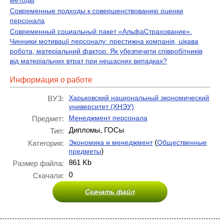
методы
Современные подходы к совершенствованию оценки
персонала
Современный социальный пакет «АльфаСтрахование».
Чинники мотивації персоналу: престижна компанія, цікава
робота, матеріальний фактор. Як убезпечити співробітників
від матеріальних втрат при нещасних випадках?
Информация о работе
Харьковский национальный экономический
ВУЗ:
университет (ХНЭУ)
Менеджмент персонала
Предмет:
Дипломы, ГОСы
Тип:
(
Экономика и менеджмент
Общественные
Категория:
)
предметы
861 Kb
Размер файла:
0
Скачали:
Скачать файл