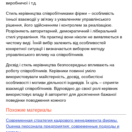
виробничої і т.д.
Стиль керівництва співробітниками фірми – особливість
їхньої взаємодії у зв'язку з ухваленням управлінського
рішення, його здійсненням і контролем за реалізацією.
Розрізняють авторитарний, демократичний і ліберальний
стилі управління. На практиці вони ніколи не виявляються в
чистому виді. Їхній вибір залежить від особливостей
конкретної ситуації і визначається вибором методу
управлінського впливу на співробітників.
Досвід і стиль керівництва безпосередньо впливають на
роботу співробітників. Керівники повинні уміло
використовувати майстерність, досвід, особистісні
особливості і мотиви діяльності індивідів. Їх ціль – сприяти
взаємодії співробітників. Відповідно до своєї ролі керівник
використовує владу й авторитет для досягнення бажаної
поведінки поводження кожного
Похожие материалы
Современная стратегия кадрового менеджмента фирмы.
Оценка персонала предприятия: современные подходы и