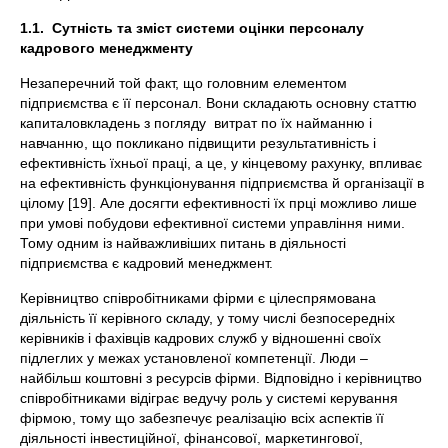
1.1.
Сутність та зміст системи оцінки персоналу
кадрового менеджменту
Незаперечний той факт, що головним елементом
підприємства є її персонал. Вони складають основну статтю
капиталовкладень з погляду витрат по їх найманню і
навчанню, що покликано підвищити результативність і
ефективність їхньої праці, а це, у кінцевому рахунку, впливає
на ефективність функціонування підприємства й організації в
цілому [19]. Але досягти ефективності їх прці можливо лише
при умові побудови ефективної системи управління ними.
Тому одним із найважливіших питань в діяльності
підприємства є кадровий менеджмент.
Керівництво співробітниками фірми є цілеспрямована
діяльність її керівного складу, у тому числі безпосередніх
керівників і фахівців кадрових служб у відношенні своїх
підлеглих у межах установленої компетенції. Люди –
найбільш коштовні з ресурсів фірми. Відповідно і керівництво
співробітниками відіграє ведучу роль у системі керування
фірмою, тому що забезпечує реалізацію всіх аспектів її
діяльності інвестиційної, фінансової, маркетингової,