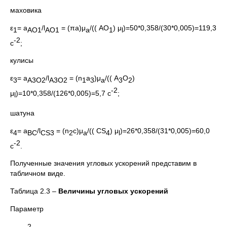
маховика
ε
= а
/l
= (πa)μ
/(( АО
) μ
)=50*0,358/(30*0,005)=119,3
1
АО1
АО1
a
1
l
-2
c
;
кулисы
ε
= а
/l
= (n
a
)μ
/(( А
О
)
3
А3О2
А3О2
1
3
a
3
2
-2
μ
)=10*0,358/(126*0,005)=5,7 c
;
l
шатуна
ε
= а
/l
= (n
c)μ
/(( CS
) μ
)=26*0,358/(31*0,005)=60,0
4
ВС
CS
3
2
a
4
l
-2
c
.
Полученные значения угловых ускорений представим в
табличном виде.
Таблица 2.3 –
Величины угловых ускорений
Параметр
-2