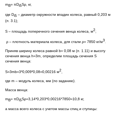
m
= πD
Sρ, кг,
В
i
5
где D
– диаметр окружности впадин колеса, равный 0,203 м
i
5
(п. 3.1);
2
S – площадь поперечного сечения венца колеса, м
;
3
ρ – плотность материала колеса, для стали ρ= 7850 кг/м
.
Приняв ширину колеса равной b= 0,08 м (п. 1.11) и высоту
сечения венца h=3m, определим площадь сечения S
сечения венца:
2
S=3mb=3*0,009*0,08=0,00216 м
,
где m – модуль колеса, мм (по заданию).
Масса венца:
m
= πD
Sρ=3,14*0,203*0,00216*7850=10,8 кг,
В
i
5
а масса всего колеса с учетом массы спиц и ступицы: