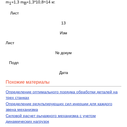
m
=1,3 m
=1,3*10,8≈14 кг.
1
В
Лист
13
Изм
Лист
№ докум
Подп
Дата
Похожие материалы
Определение оптимального порядка обработки деталей на
трех станках
Определение результирующих сил инерции для каждого
звена механизма
Силовой расчет рычажного механизма с учетом
динамических нагрузок