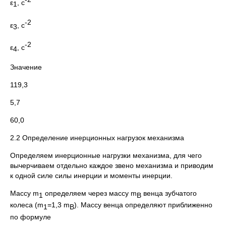
ε
, c
1
-2
ε
, c
3
-2
ε
, c
4
Значение
119,3
5,7
60,0
2.2 Определение инерционных нагрузок механизма
Определяем инерционные нагрузки механизма, для чего
вычерчиваем отдельно каждое звено механизма и приводим
к одной силе силы инерции и моменты инерции.
Массу m
определяем через массу m
венца зубчатого
1
В
колеса (m
=1,3 m
). Массу венца определяют приближенно
1
В
по формуле