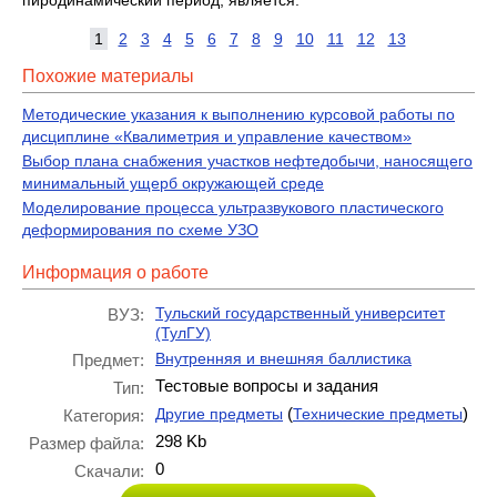
пиродинамический период, является:
1
2
3
4
5
6
7
8
9
10
11
12
13
Похожие материалы
Методические указания к выполнению курсовой работы по
дисциплине «Квалиметрия и управление качеством»
Выбор плана снабжения участков нефтедобычи, наносящего
минимальный ущерб окружающей среде
Моделирование процесса ультразвукового пластического
деформирования по схеме УЗО
Информация о работе
Тульский государственный университет
ВУЗ:
(ТулГУ)
Внутренняя и внешняя баллистика
Предмет:
Тестовые вопросы и задания
Тип:
(
)
Другие предметы
Технические предметы
Категория:
298 Kb
Размер файла:
0
Скачали: