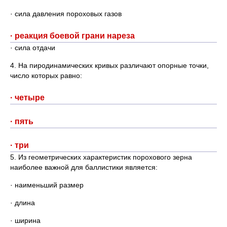
· сила давления пороховых газов
· реакция боевой грани нареза
· сила отдачи
4. На пиродинамических кривых различают опорные точки,
число которых равно:
· четыре
· пять
· три
5. Из геометрических характеристик порохового зерна
наиболее важной для баллистики является:
· наименьший размер
· длина
· ширина