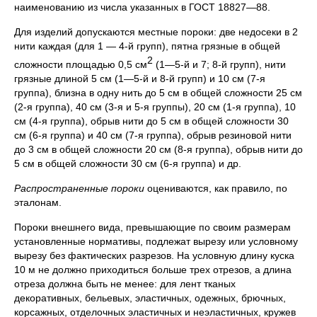
наименованию из числа указанных в ГОСТ 18827—88.
Для изделий допускаются местные пороки: две недосеки в 2
нити каждая (для 1 — 4-й групп), пятна грязные в общей
2
сложности площадью 0,5 см
(1—5-й и 7; 8-й групп), нити
грязные длиной 5 см (1—5-й и 8-й групп) и 10 см (7-я
группа), близна в одну нить до 5 см в общей сложности 25 см
(2-я группа), 40 см (3-я и 5-я группы), 20 см (1-я группа), 10
см (4-я группа), обрыв нити до 5 см в общей сложности 30
см (6-я группа) и 40 см (7-я группа), обрыв резиновой нити
до 3 см в общей сложности 20 см (8-я группа), обрыв нити до
5 см в общей сложности 30 см (6-я группа) и др.
Распространенные пороки
оцениваются, как правило, по
эталонам.
Пороки внешнего вида, превышающие по своим размерам
установленные нормативы, подлежат вырезу или условному
вырезу без фактических разрезов. На условную длину куска
10 м не должно приходиться больше трех отрезов, а длина
отреза должна быть не менее: для лент тканых
декоративных, бельевых, эластичных, одежных, брючных,
корсажных, отделочных эластичных и неэластичных, кружев