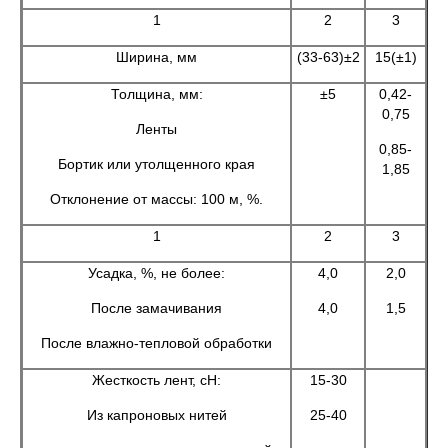
1
2
3
Ширина, мм
(33-63)±2
15(±1)
Толщина, мм:
±5
0,42-
0,75
Ленты
0,85-
Бортик или утолщенного края
1,85
Отклонение от массы: 100 м, %.
1
2
3
Усадка, %, не более:
4,0
2,0
После замачивания
4,0
1,5
После влажно-тепловой обработки
Жесткость лент, сН:
15-30
Из капроновых нитей
25-40