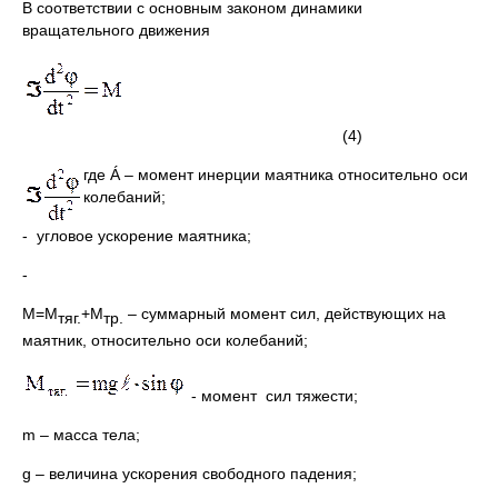
В соответствии с основным законом динамики
вращательного движения
(4)
где Á – момент инерции маятника относительно оси
колебаний;
- угловое ускорение маятника;
-
М=М
+М
– суммарный момент сил, действующих на
тяг.
тр.
маятник, относительно оси колебаний;
- момент сил тяжести;
m – масса тела;
g – величина ускорения свободного падения;