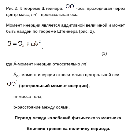
Рис.2. К теореме Штейнера:
-ось, проходящая через
центр масс;
nn'
- произвольная ось.
Момент инерции является аддитивной величиной и может
быть найден по теореме Штейнера (рис. 2).
,
(3)
где Á-момент инерции относительно
nn'
Á
- момент инерции относительно центральной оси
о
(
центральный момент инерции)
;
m-масса тела;
b-расстояние между осями.
Период между колебаний физического маятника.
Влияние трения на величину периода.