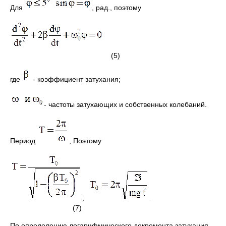
Для
, рад., поэтому
(5)
где
- коэффициент затухания;
- частоты затухающих и собственных колебаний.
Период
, Поэтому
;
.
(7)
По определению логарифмического декремента затухания