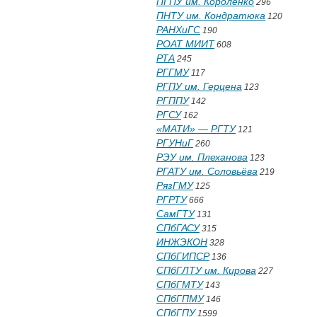
ПГПУ им. Короленко
296
ПНТУ им. Кондратюка
120
РАНХиГС
190
РОАТ МИИТ
608
РТА
245
РГГМУ
117
РГПУ им. Герцена
123
РГППУ
142
РГСУ
162
«МАТИ» — РГТУ
121
РГУНиГ
260
РЭУ им. Плеханова
123
РГАТУ им. Соловьёва
219
РязГМУ
125
РГРТУ
666
СамГТУ
131
СПбГАСУ
315
ИНЖЭКОН
328
СПбГИПСР
136
СПбГЛТУ им. Кирова
227
СПбГМТУ
143
СПбГПМУ
146
СПбГПУ
1599