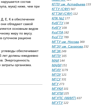
 нарушается состав
КГПУ им. Астафьева
133
упа, мука) ниже, чем при
КГТУ (СФУ)
567
КГТЭИ (СФУ)
112
КПК №2
177
, Е, К в обеспечении
КубГТУ
138
у они обладают самой
КубГУ
109
является основным видом
КузГПА
182
чному жиру по вкусу.
КузГТУ
789
 в суточном рационе
МГТУ им. Носова
369
МГЭУ им. Сахарова
232
 углеводы обеспечивают
МГЭК
249
-6 лет должны ежедневно
МГПУ
165
одов. Энергоценность
МАИ
144
е затраты организма.
МАДИ
151
МГИУ
1179
МГОУ
121
МГСУ
331
МГУ
273
МГУКИ
101
МГУПИ
225
МГУПС (МИИТ)
637
МГУТУ
122