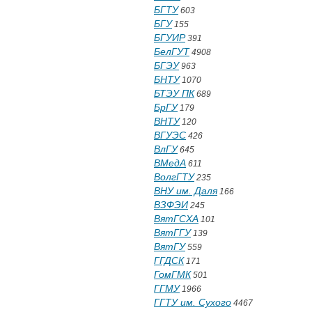
БГТУ
603
БГУ
155
БГУИР
391
БелГУТ
4908
БГЭУ
963
БНТУ
1070
БТЭУ ПК
689
БрГУ
179
ВНТУ
120
ВГУЭС
426
ВлГУ
645
ВМедА
611
ВолгГТУ
235
ВНУ им. Даля
166
ВЗФЭИ
245
ВятГСХА
101
ВятГГУ
139
ВятГУ
559
ГГДСК
171
ГомГМК
501
ГГМУ
1966
ГГТУ им. Сухого
4467