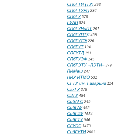
СПбГТИ (ТУ)
293
СПбГТУРП
236
СПбГУ
578
ГУАП
524
СПбГУНиПТ
291
СПбГУПТД
438
СПбГУСЭ
226
СПбГУТ
194
СПГУТД
151
СПбГУЭФ
145
СПбГЭТУ «ЛЭТИ»
379
ПИМаш
247
НИУ ИТМО
531
СГТУ им. Гагарина
114
СахГУ
278
СЗТУ
484
СибАГС
249
СибГАУ
462
СибГИУ
1654
СибГТУ
946
СГУПС
1473
СибГУТИ
2083