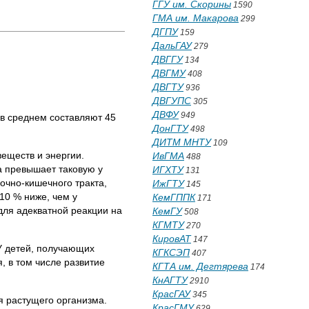
ГГУ им. Скорины
1590
ГМА им. Макарова
299
ДГПУ
159
ДальГАУ
279
ДВГГУ
134
ДВГМУ
408
ДВГТУ
936
ДВГУПС
305
ДВФУ
949
 в среднем составляют 45
ДонГТУ
498
ДИТМ МНТУ
109
еществ и энергии.
ИвГМА
488
а превышает таковую у
ИГХТУ
131
очно-кишечного тракта,
ИжГТУ
145
10 % ниже, чем у
КемГППК
171
для адекватной реакции на
КемГУ
508
КГМТУ
270
КировАТ
147
У детей, получающих
КГКСЭП
407
, в том числе развитие
КГТА им. Дегтярева
174
КнАГТУ
2910
КрасГАУ
345
растущего организма.
КрасГМУ
629