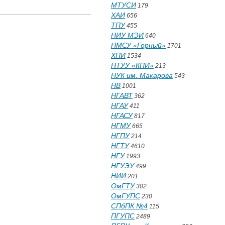
МТУСИ
179
ХАИ
656
ТПУ
455
НИУ МЭИ
640
НМСУ «Горный»
1701
ХПИ
1534
НТУУ «КПИ»
213
НУК им. Макарова
543
НВ
1001
НГАВТ
362
НГАУ
411
НГАСУ
817
НГМУ
665
НГПУ
214
НГТУ
4610
НГУ
1993
НГУЭУ
499
НИИ
201
ОмГТУ
302
ОмГУПС
230
СПбПК №4
115
ПГУПС
2489