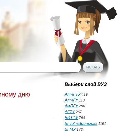
Выбери свой ВУЗ
иному дню
АлтГТУ
419
АлтГУ
113
АмПГУ
296
АГТУ
267
БИТТУ
794
БГТУ «Военмех»
1191
БГМУ
172