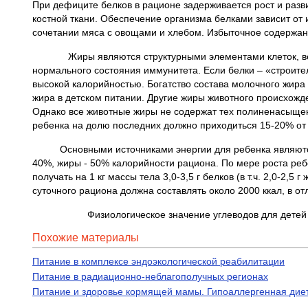
При дефиците белков в рационе задерживается рост и раз
костной ткани. Обеспечение организма белками зависит о
сочетании мяса с овощами и хлебом. Избыточное содержани
Жиры являются структурными элементами клеток, велико
нормального состояния иммунитета. Если белки – «строите
высокой калорийностью. Богатство состава молочного жира 
жира в детском питании. Другие жиры животного происхожде
Однако все животные жиры не содержат тех полиненасыщенн
ребенка на долю последних должно приходиться 15-20% от
Основными источниками энергии для ребенка являются уг
40%, жиры - 50% калорийности рациона. По мере роста реб
получать на 1 кг массы тела 3,0-3,5 г белков (в т.ч. 2,0-2,5 г
суточного рациона должна составлять около 2000 ккал, в о
Физиологическое значение углеводов для детей о
Похожие материалы
Питание в комплексе эндоэкологической реабилитации
Питание в радиационно-неблагополучных регионах
Питание и здоровье кормящей мамы. Гипоаллергенная дие