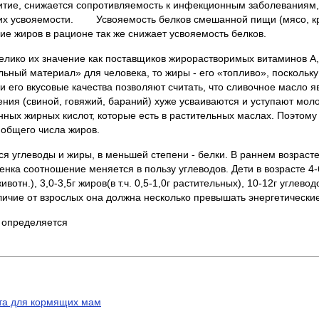
витие, снижается сопротивляемость к инфекционным заболеваниям,
т их усвояемости. Усвояемость белков смешанной пищи (мясо, кр
е жиров в рационе так же снижает усвояемость белков.
 их значение как поставщиков жирорастворимых витаминов А, Д
льный материал» для человека, то жиры - его «топливо», поскольк
и его вкусовые качества позволяют считать, что сливочное масло 
ния (свиной, говяжий, бараний) хуже усваиваются и уступают моло
ых жирных кислот, которые есть в растительных маслах. Поэтому
 общего числа жиров.
леводы и жиры, в меньшей степени - белки. В раннем возрасте
енка соотношение меняется в пользу углеводов. Дети в возрасте 4
 животн.), 3,0-3,5г жиров(в т.ч. 0,5-1,0г растительных), 10-12г углев
тличие от взрослых она должна несколько превышать энергетически
пределяется
та для кормящих мам