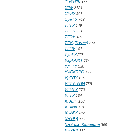
СибУПК
377
СФУ
2424
СНАУ
567
СумГУ
768
ТРТУ
149
ТОГУ
551
ТГЭУ
325
ТГУ (Томск)
276
ТГПУ
181
ТулГУ
553
УкрГАЖТ
234
УлГТУ
536
УИПКПРО
123
УрГПУ
195
УГТУ-УПИ
758
УГНТУ
570
УГТУ
134
ХГАЭП
138
ХГАФК
110
ХНАГХ
407
ХНУВД
512
ХНУ им. Каразина
305
ХНУРЭ
325