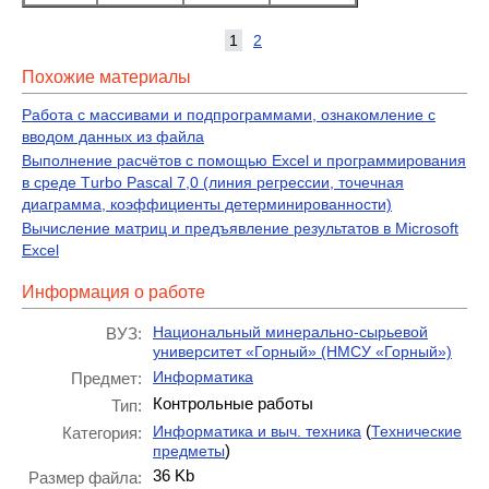
1
2
Похожие материалы
Работа с массивами и подпрограммами, ознакомление с
вводом данных из файла
Выполнение расчётов с помощью Ехсеl и программирования
в среде Тurbо Раsсаl 7,0 (линия регрессии, точечная
диаграмма, коэффициенты детерминированности)
Вычисление матриц и предъявление результатов в Microsoft
Excel
Информация о работе
Национальный минерально-сырьевой
ВУЗ:
университет «Горный» (НМСУ «Горный»)
Информатика
Предмет:
Контрольные работы
Тип:
(
Информатика и выч. техника
Технические
Категория:
)
предметы
36 Kb
Размер файла: