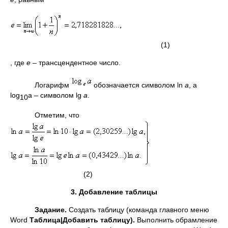
(1)
, где
e
– трансцендентное число.
Логарифм
обозначается символом ln
a
, а
log
a – символом lg
a
.
10
Отметим, что
(2)
3. Добавление таблицы
Задание.
Создать таблицу (команда главного меню
Word
Таблица|Добавить таблицу).
Выполнить обрамление