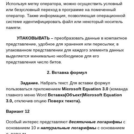
Используя метку оператора, можно осуществить условный
или безусловный переход в программе на помеченный
оператор. Также информация, позволяющая операционной
системе идентифицировать файл или некоторый носитель
памяти.
УПАКОВЫВАТЬ –
преобразовать данные в компактное
представление, удобное для хранения или пересылки; в
упакованном представлении для каждого элемента данных
выделяется минимально необходимое для его
представления число битов.
2. Вставка формул
Задание.
Набрать текст. Для вставки формул
пользоваться приложением
Microsoft
Equation 3.0
(команда
главного меню Word
Вставка|Объект|
Microsoft
Equation
3.0,
отключив опцию
Поверх текста).
Вариант 12
Особый интерес представляют
десятичные
логарифмы
с
основанием 10 и
натуральные
логарифмы
с основанием
e
, равным