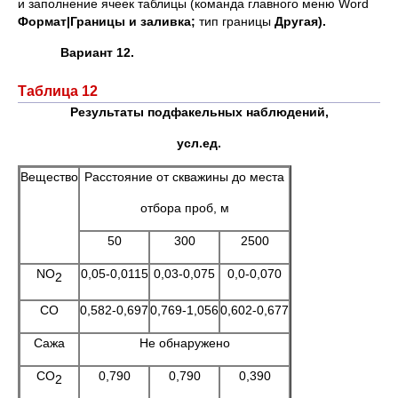
и заполнение ячеек таблицы (команда главного меню Word
Формат|Границы и заливка;
тип границы
Другая).
Вариант 12.
Таблица 12
Результаты подфакельных наблюдений,
усл.ед.
Вещество
Расстояние от скважины до места
отбора проб, м
50
300
2500
NO
0,05-0,0115
0,03-0,075
0,0-0,070
2
CO
0,582-0,697
0,769-1,056
0,602-0,677
Сажа
Не обнаружено
CO
0,790
0,790
0,390
2