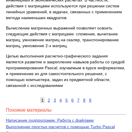
действия с матрицами используются при решении систем
линейных уравнений, в задачах, связанных с применением
метода наименьших квадратов.
Вычисление матричных выражений позволяет освоить
следующие действия с матрицами: сложение, вычитание
матриц, умножение матриц на скаляр, транспонирование
матриц, умножение 2-х матриц.
Целью выполнения расчетно-графического задания
является развитие и закрепление навыков работы со средой
программирования Pascal, изучаемым в курсе информатики,
и применение их для самостоятельного решения, с
помощью компьютера, задач из предметной области,
связанной с исследованиями
1
2
3
4
5
6
7
8
9
Похожие материалы
Написание подпрограмм. Работа с файлами
Выполнение простых расчетов с помощью Turbo Pascal