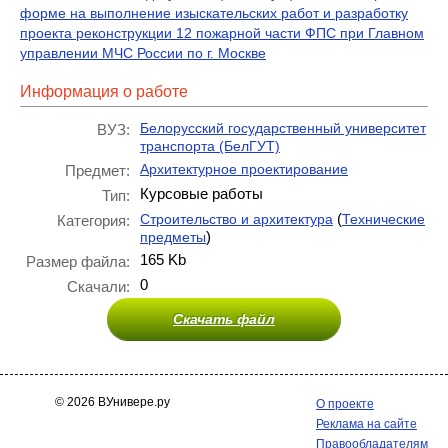
форме на выполнение изыскательских работ и разработку
проекта реконструкции 12 пожарной части ФПС при Главном
управлении МЧС России по г. Москве
Информация о работе
Белорусский государственный университет
ВУЗ:
транспорта (БелГУТ)
Архитектурное проектирование
Предмет:
Курсовые работы
Тип:
(
Строительство и архитектура
Технические
Категория:
)
предметы
165 Kb
Размер файла:
0
Скачали:
Скачать файл
© 2026 ВУнивере.ру
О проекте
Реклама на сайте
Правообладателям