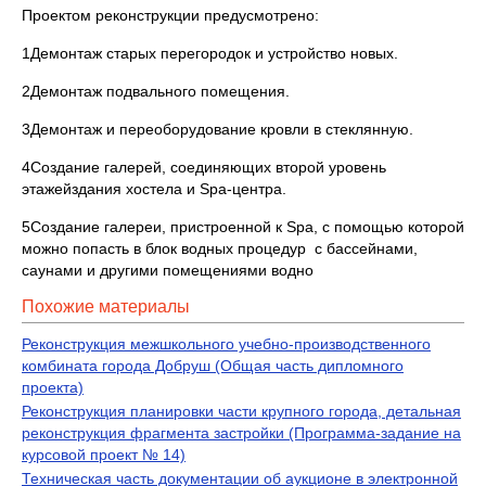
Проектом реконструкции предусмотрено:
1Демонтаж старых перегородок и устройство новых.
2Демонтаж подвального помещения.
3Демонтаж и переоборудование кровли в стеклянную.
4Создание галерей, соединяющих второй уровень
этажейздания хостела и Spa-центра.
5Создание галереи, пристроенной к Spa, с помощью которой
можно попасть в блок водных процедур с бассейнами,
саунами и другими помещениями водно
Похожие материалы
Реконструкция межшкольного учебно-производственного
комбината города Добруш (Общая часть дипломного
проекта)
Реконструкция планировки части крупного города, детальная
реконструкция фрагмента застройки (Программа-задание на
курсовой проект № 14)
Техническая часть документации об аукционе в электронной