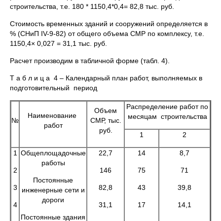
строительства, т.е. 180 * 1150,4*0,4= 82,8 тыс. руб.
Стоимость временных зданий и сооружений определяется в
% (СНиП IV-9-82) от общего объема СМР по комплексу, т.е.
1150,4× 0,027 = 31,1 тыс. руб.
Расчет производим в табличной форме (табл. 4).
Т а б л и ц а 4 – Календарный план работ, выполняемых в
подготовительный период
Распределение работ по
Объем
Наименование
месяцам строительства
№
СМР, тыс.
работ
руб.
1
2
1
Общеплощадочные
22,7
14
8,7
работы
2
146
75
71
Постоянные
3
82,8
43
39,8
инженерные сети и
дороги
4
31,1
17
14,1
Постоянные здания