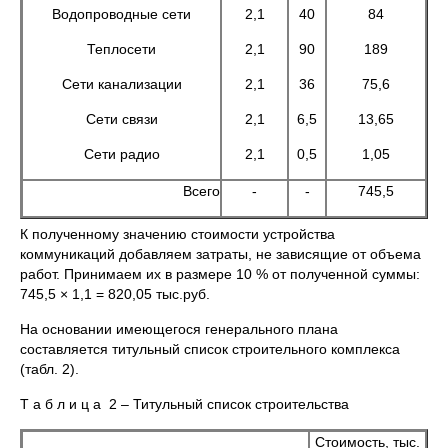
Водопроводные сети
2,1
40
84
Теплосети
2,1
90
189
Сети канализации
2,1
36
75,6
Сети связи
2,1
6,5
13,65
Сети радио
2,1
0,5
1,05
Всего
-
-
745,5
К полученному значению стоимости устройства
коммуникаций добавляем затраты, не зависящие от объема
работ. Принимаем их в размере 10 % от полученной суммы:
745,5 × 1,1 = 820,05 тыс.руб.
На основании имеющегося генерального плана
составляется титульный список строительного комплекса
(табл. 2).
Т а б л и ц а 2 – Титульный список строительства
Стоимость, тыс.