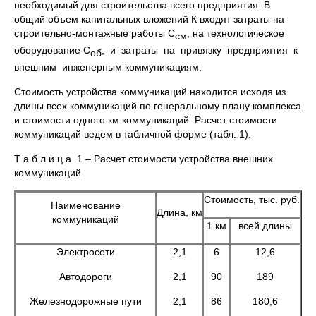
необходимый для строительства всего предприятия. В
общий объем капитальных вложений К входят затраты на
строительно-монтажные работы С
, на технологическое
см
оборудование С
, и затраты на привязку предприятия к
об
внешним инженерным коммуникациям.
Стоимость устройства коммуникаций находится исходя из
длины всех коммуникаций по генеральному плану комплекса
и стоимости одного км коммуникаций. Расчет стоимости
коммуникаций ведем в табличной форме (табл. 1).
Т а б л и ц а 1 – Расчет стоимости устройства внешних
коммуникаций
Стоимость, тыс. руб.
Наименование
Длина, км
коммуникаций
1 км
всей длины
Электросети
2,1
6
12,6
Автодороги
2,1
90
189
Железнодорожные пути
2,1
86
180,6