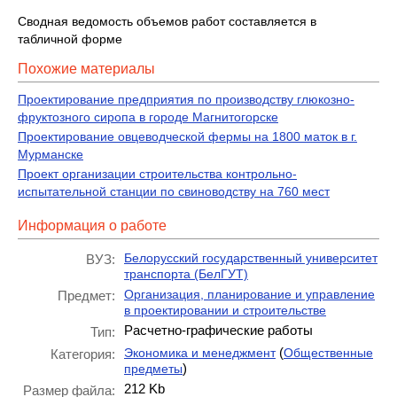
Сводная ведомость объемов работ составляется в
табличной форме
Похожие материалы
Проектирование предприятия по производству глюкозно-
фруктозного сиропа в городе Магнитогорске
Проектирование овцеводческой фермы на 1800 маток в г.
Мурманске
Проект организации строительства контрольно-
испытательной станции по свиноводству на 760 мест
Информация о работе
Белорусский государственный университет
ВУЗ:
транспорта (БелГУТ)
Организация, планирование и управление
Предмет:
в проектировании и строительстве
Расчетно-графические работы
Тип:
(
Экономика и менеджмент
Общественные
Категория:
)
предметы
212 Kb
Размер файла: