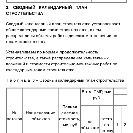
3. СВОДНЫЙ КАЛЕНДАРНЫЙ ПЛАН
СТРОИТЕЛЬСТВА
Сводный календарный план строительства устанавливает
общие календарные сроки строительства, в нем
распределены объемы работ в денежном отношении по
годам строительства.
Устанавливаем по нормам продолжительность
строительства, а также распределение капитальных
вложений и стоимости строительно-монтажных работ по
календарным годам строительства.
Т а б л и ц а 3 – Сводный календарный план строительства
В т. ч. СМР, тыс.
руб.
1 г
Полная
№
Наименование
сметная
потоков
объектов
стоимость,
всего
по
тыс. руб.
по
1
2
объектам
потоку