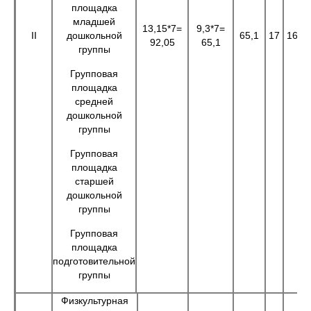
площадка
младшей
13,15*7=
9,3*7=
II
дошкольной
65,1
17
16
1
92,05
65,1
группы
Групповая
площадка
средней
дошкольной
группы
Групповая
площадка
старшей
дошкольной
группы
Групповая
площадка
подготовительной
группы
Физкультурная