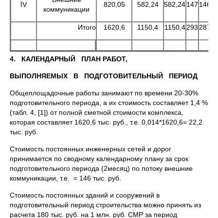
IV
820,05
582,24
582,24
147
146
1
коммуникации
Итого
1620,6
1150,4
1150,4
293
287
2
4. КАЛЕНДАРНЫЙ ПЛАН РАБОТ,
ВЫПОЛНЯЕМЫХ В ПОДГОТОВИТЕЛЬНЫЙ ПЕРИОД
Общеплощадочные работы занимают по времени 20-30%
подготовительного периода, а их стоимость составляет 1,4 %
(табл. 4, [1]) от полной сметной стоимости комплекса,
которая составляет 1620,6 тыс. руб., т.е. 0,014*1620,6= 22,2
тыс. руб.
Стоимость постоянных инженерных сетей и дорог
принимается по сводному календарному плану за срок
подготовительного периода (2месяц) по потоку внешние
коммуникации, т.е. = 146 тыс. руб.
Стоимость постоянных зданий и сооружений в
подготовительный период строительства можно принять из
расчета 180 тыс. руб. на 1 млн. руб. СМР за период