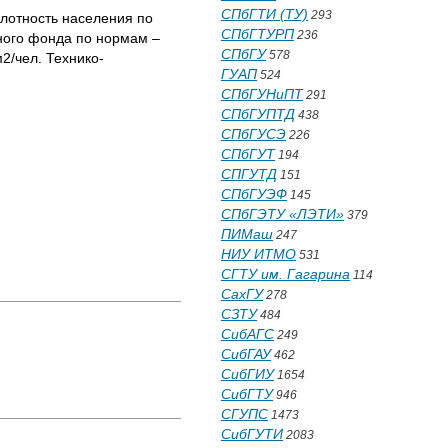
СПбГТИ (ТУ)
293
плотность населения по
СПбГТУРП
236
щного фонда по нормам –
СПбГУ
578
2/чел. Технико-
ГУАП
524
СПбГУНиПТ
291
СПбГУПТД
438
СПбГУСЭ
226
СПбГУТ
194
СПГУТД
151
СПбГУЭФ
145
СПбГЭТУ «ЛЭТИ»
379
ПИМаш
247
НИУ ИТМО
531
СГТУ им. Гагарина
114
СахГУ
278
СЗТУ
484
СибАГС
249
СибГАУ
462
СибГИУ
1654
СибГТУ
946
СГУПС
1473
СибГУТИ
2083