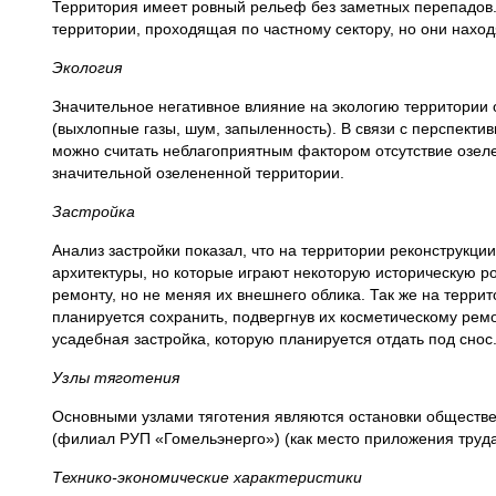
Территория имеет ровный рельеф без заметных перепадов. 
территории, проходящая по частному сектору, но они нахо
Экология
Значительное негативное влияние на экологию территории
(выхлопные газы, шум, запыленность). В связи с перспект
можно считать неблагоприятным фактором отсутствие озел
значительной озелененной территории.
Застройка
Анализ застройки показал, что на территории реконструкции
архитектуры, но которые играют некоторую историческую р
ремонту, но не меняя их внешнего облика. Так же на терри
планируется сохранить, подвергнув их косметическому рем
усадебная застройка, которую планируется отдать под снос
Узлы тяготения
Основными узлами тяготения являются остановки обществен
(филиал РУП «Гомельэнерго») (как место приложения труда
Технико-экономические характеристики