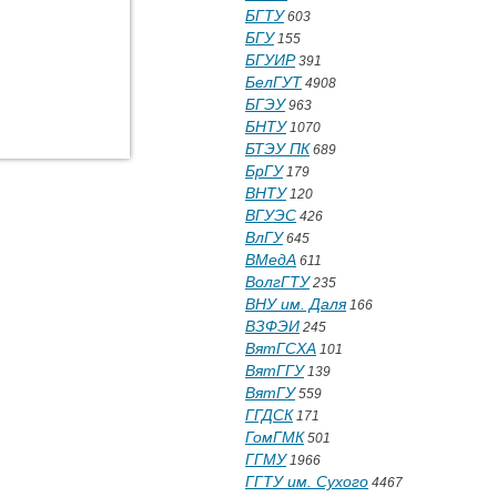
БГТУ
603
БГУ
155
БГУИР
391
БелГУТ
4908
БГЭУ
963
БНТУ
1070
БТЭУ ПК
689
БрГУ
179
ВНТУ
120
ВГУЭС
426
ВлГУ
645
ВМедА
611
ВолгГТУ
235
ВНУ им. Даля
166
ВЗФЭИ
245
ВятГСХА
101
ВятГГУ
139
ВятГУ
559
ГГДСК
171
ГомГМК
501
ГГМУ
1966
ГГТУ им. Сухого
4467