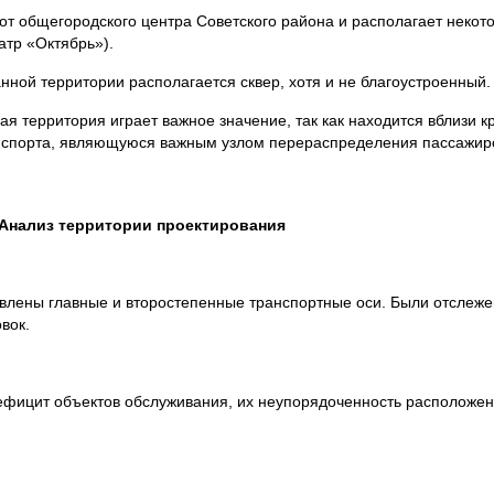
от общегородского центра Советского района и располагает неко
атр «Октябрь»).
анной территории располагается сквер, хотя и не благоустроенный.
я территория играет важное значение, так как находится вблизи к
ранспорта, являющуюся важным узлом перераспределения пассажир
. Анализ территории проектирования
влены главные и второстепенные транспортные оси. Были отслеж
вок.
фицит объектов обслуживания, их неупорядоченность расположени