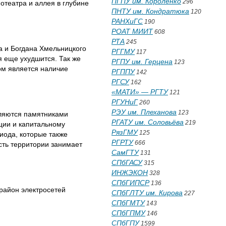
ПГПУ им. Короленко
296
отеатра и аллея в глубине
ПНТУ им. Кондратюка
120
РАНХиГС
190
РОАТ МИИТ
608
РТА
245
а и Богдана Хмельницкого
РГГМУ
117
я еще ухудшится. Так же
РГПУ им. Герцена
123
ом является наличие
РГППУ
142
РГСУ
162
«МАТИ» — РГТУ
121
РГУНиГ
260
РЭУ им. Плеханова
123
являются памятниками
РГАТУ им. Соловьёва
219
ции и капитальному
РязГМУ
125
иода, которые также
РГРТУ
666
сть территории занимает
СамГТУ
131
СПбГАСУ
315
ИНЖЭКОН
328
СПбГИПСР
136
 район электросетей
СПбГЛТУ им. Кирова
227
СПбГМТУ
143
СПбГПМУ
146
СПбГПУ
1599