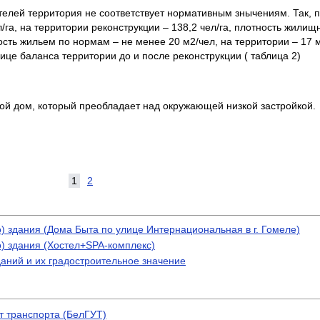
телей территория не соответствует нормативным знычениям. Так, 
га, на территории реконструкции – 138,2 чел/га, плотность жили
ость жильем по нормам – не менее 20 м2/чел, на территории – 17 м
це баланса территории до и после реконструкции ( таблица 2)
ой дом, который преобладает над окружающей низкой застройкой.
1
2
 здания (Дома Быта по улице Интернациональная в г. Гомеле)
) здания (Хостел+SPA-комплекс)
аний и их градостроительное значение
т транспорта (БелГУТ)