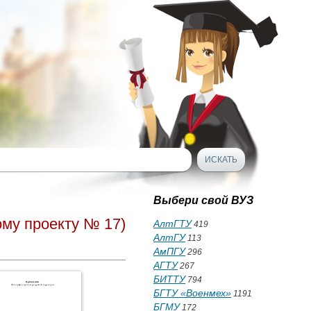
Выбери свой ВУЗ
ому проекту № 17)
АлтГТУ
419
АлтГУ
113
АмПГУ
296
АГТУ
267
БИТТУ
794
БГТУ «Военмех»
1191
БГМУ
172