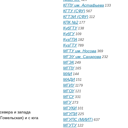
КГПУ им. Астафьева
133
КГТУ (СФУ)
567
КГТЭИ (СФУ)
112
КПК №2
177
КубГТУ
138
КубГУ
109
КузГПА
182
КузГТУ
789
МГТУ им. Носова
369
МГЭУ им. Сахарова
232
МГЭК
249
МГПУ
165
МАИ
144
МАДИ
151
МГИУ
1179
МГОУ
121
МГСУ
331
МГУ
273
МГУКИ
101
севера и запада
МГУПИ
225
Гомельская) и с юга
МГУПС (МИИТ)
637
МГУТУ
122