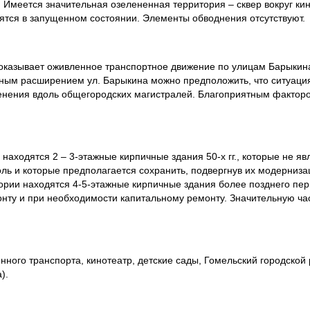
Имеется значительная озелененная территория – сквер вокруг кин
дятся в запущенном состоянии. Элементы обводнения отсутствуют.
 оказывает оживленное транспортное движение по улицам Барыкин
ивным расширением ул. Барыкина можно предположить, что ситуаци
енения вдоль общегородских магистралей. Благоприятным фактор
 находятся 2 – 3-этажные кирпичные здания 50-х гг., которые не 
оль и которые предполагается сохранить, подвергнув их модерниза
тории находятся 4-5-этажные кирпичные здания более позднего пер
онту и при необходимости капитальному ремонту. Значительную ча
.
ного транспорта, кинотеатр, детские сады, Гомельский городской
).