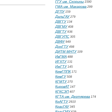
ГГУ им. Скорины
1590
ГМА им. Макарова
299
ДГПУ
159
ДальГАУ
279
ДВГГУ
134
ДВГМУ
408
ДВГТУ
936
ДВГУПС
305
ДВФУ
949
ДонГТУ
498
ДИТМ МНТУ
109
ИвГМА
488
ИГХТУ
131
ИжГТУ
145
КемГППК
171
КемГУ
508
КГМТУ
270
КировАТ
147
КГКСЭП
407
КГТА им. Дегтярева
174
КнАГТУ
2910
КрасГАУ
345
КрасГМУ
629