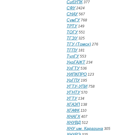
СибУПК
377
СФУ
2424
СНАУ
567
СумГУ
768
ТРТУ
149
ТОГУ
551
ТГЭУ
325
ТГУ (Томск)
276
ТГПУ
181
ТулГУ
553
УкрГАЖТ
234
УлГТУ
536
УИПКПРО
123
УрГПУ
195
УГТУ-УПИ
758
УГНТУ
570
УГТУ
134
ХГАЭП
138
ХГАФК
110
ХНАГХ
407
ХНУВД
512
ХНУ им. Каразина
305
ХНУРЭ
325