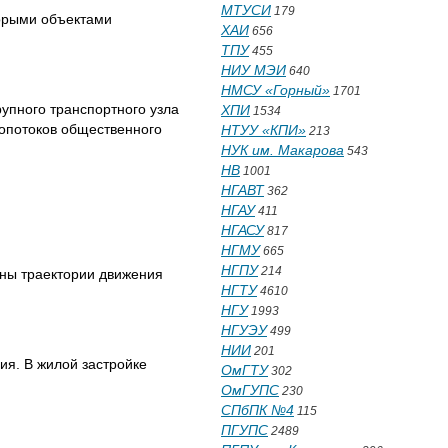
МТУСИ
179
торыми объектами
ХАИ
656
ТПУ
455
НИУ МЭИ
640
НМСУ «Горный»
1701
рупного транспортного узла
ХПИ
1534
опотоков общественного
НТУУ «КПИ»
213
НУК им. Макарова
543
НВ
1001
НГАВТ
362
НГАУ
411
НГАСУ
817
НГМУ
665
НГПУ
214
ены траектории движения
НГТУ
4610
НГУ
1993
НГУЭУ
499
НИИ
201
я. В жилой застройке
ОмГТУ
302
ОмГУПС
230
СПбПК №4
115
ПГУПС
2489