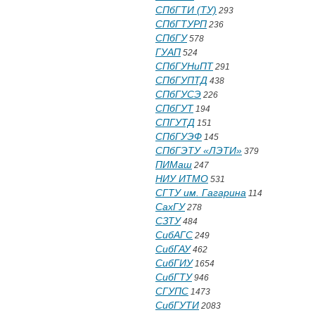
СПбГТИ (ТУ)
293
СПбГТУРП
236
СПбГУ
578
ГУАП
524
СПбГУНиПТ
291
СПбГУПТД
438
СПбГУСЭ
226
СПбГУТ
194
СПГУТД
151
СПбГУЭФ
145
СПбГЭТУ «ЛЭТИ»
379
ПИМаш
247
НИУ ИТМО
531
СГТУ им. Гагарина
114
СахГУ
278
СЗТУ
484
СибАГС
249
СибГАУ
462
СибГИУ
1654
СибГТУ
946
СГУПС
1473
СибГУТИ
2083