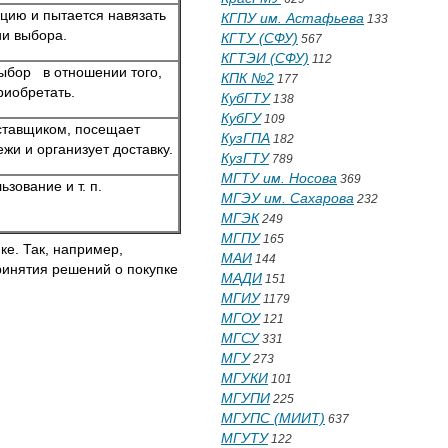
ию и пытается навязать
КГПУ им. Астафьева
133
ии выбора.
КГТУ (СФУ)
567
КГТЭИ (СФУ)
112
бор в отношении того,
КПК №2
177
риобретать.
КубГТУ
138
КубГУ
109
оставщиком, посещает
КузГПА
182
жи и организует доставку.
КузГТУ
789
МГТУ им. Носова
369
ьзование и т. п.
МГЭУ им. Сахарова
232
МГЭК
249
МГПУ
165
ке. Так, например,
МАИ
144
ринятия решений о покупке
МАДИ
151
МГИУ
1179
МГОУ
121
МГСУ
331
МГУ
273
МГУКИ
101
МГУПИ
225
МГУПС (МИИТ)
637
МГУТУ
122