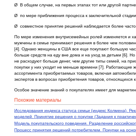
Ø В общем случае, на первых этапах тот или другой партн
Ø по мере приближения процесса к заключительной стадии
Ø совместное принятие решений наблюдается более часто в
По мере изменения внутрисемейных ролей изменяется и ха
мужчины в семье принимают решения в более чем половине 
[4]. Однако женщины в США все еще покупают большую часть
больше средств на еду вне дома и на уход за детьми [6]. Н
не расходуют больше денег, чем другие типы семей, на пр
покупки у них уходит не меньше времени [7]. Работающие
ассортимента приобретаемых товаров, включая автомобили 
экспертов в вопросах приобретения товаров, относящихся к
Особое значение знаний о покупателях имеет для маркетин
Похожие материалы
Исследования индекса статуса семьи (индекс Колмена). Р
моделей. Принятие решения о покупке (Задания к практиче
Модель покупательского поведения. Разделение российско
Процесс принятия решений потребителем. Покупки на осно