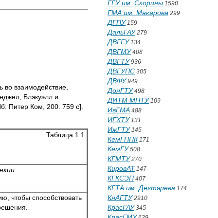
ГГУ им. Скорины
1590
ГМА им. Макарова
299
ДГПУ
159
ДальГАУ
279
ДВГГУ
134
ДВГМУ
408
ДВГТУ
936
ДВГУПС
305
ДВФУ
949
ть во взаимодействие,
ДонГТУ
498
нджел, Блэкуэлл и
ДИТМ МНТУ
109
: Питер Ком, 200. 759 с].
ИвГМА
488
ИГХТУ
131
ИжГТУ
145
Таблица 1.1.
КемГППК
171
КемГУ
508
КГМТУ
270
КировАТ
147
нкии
КГКСЭП
407
КГТА им. Дегтярева
174
ю, чтобы способствовать
КнАГТУ
2910
решения.
КрасГАУ
345
КрасГМУ
629