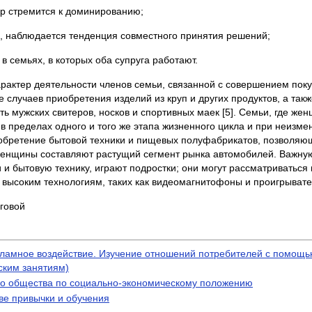
ер стремится к доминированию;
, наблюдается тенденция совместного принятия решений;
 семьях, в которых оба супруга работают.
рактер деятельности членов семьи, связанной с совершением поку
случаев приобретения изделий из круп и других продуктов, а такж
 мужских свитеров, носков и спортивных маек [5]. Семьи, где жен
о в пределах одного и того же этапа жизненного цикла и при неизм
иобретение бытовой техники и пищевых полуфабрикатов, позволяющ
 женщины составляют растущий сегмент рынка автомобилей. Важну
и бытовую технику, играют подростки; они могут рассматриваться 
 высоким технологиям, таких как видеомагнитофоны и проигрывате
говой
екламное воздействие. Изучение отношений потребителей с помощ
ским занятиям)
го общества по социально-экономическому положению
ве привычки и обучения