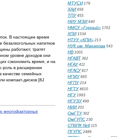
МТУСИ
179
ХАИ
656
ТПУ
455
НИУ МЭИ
640
НМСУ «Горный»
1701
ХПИ
1534
пок. В настоящее время
НТУУ «КПИ»
213
е безалкогольных напитков
НУК им. Макарова
543
щины работают, тратят
НВ
1001
енном уровне доходов они
НГАВТ
362
их сэкономить время, и на
НГАУ
411
ю роль в расширении
НГАСУ
817
в качестве семейных
НГМУ
665
ли компакт-дисков [8J
НГПУ
214
НГТУ
4610
НГУ
1993
НГУЭУ
499
НИИ
201
ью многофакторных
ОмГТУ
302
ОмГУПС
230
СПбПК №4
115
ПГУПС
2489