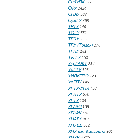
СибУПК
377
СФУ
2424
СНАУ
567
СумГУ
768
ТРТУ
149
ТОГУ
551
ТГЭУ
325
ТГУ (Томск)
276
ТГПУ
181
ТулГУ
553
УкрГАЖТ
234
УлГТУ
536
УИПКПРО
123
УрГПУ
195
УГТУ-УПИ
758
УГНТУ
570
УГТУ
134
ХГАЭП
138
ХГАФК
110
ХНАГХ
407
ХНУВД
512
ХНУ им. Каразина
305
ХНУРЭ
325