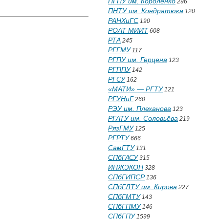
ПГПУ им. Короленко
296
ПНТУ им. Кондратюка
120
РАНХиГС
190
РОАТ МИИТ
608
РТА
245
РГГМУ
117
РГПУ им. Герцена
123
РГППУ
142
РГСУ
162
«МАТИ» — РГТУ
121
РГУНиГ
260
РЭУ им. Плеханова
123
РГАТУ им. Соловьёва
219
РязГМУ
125
РГРТУ
666
СамГТУ
131
СПбГАСУ
315
ИНЖЭКОН
328
СПбГИПСР
136
СПбГЛТУ им. Кирова
227
СПбГМТУ
143
СПбГПМУ
146
СПбГПУ
1599