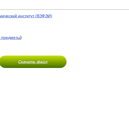
мический институт (ВЗФЭИ)
)
 предметы
Скачать файл