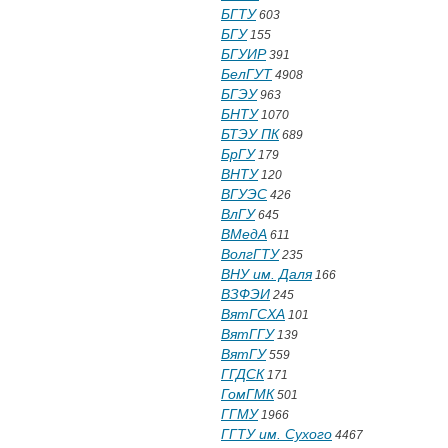
БГТУ
603
БГУ
155
БГУИР
391
БелГУТ
4908
БГЭУ
963
БНТУ
1070
БТЭУ ПК
689
БрГУ
179
ВНТУ
120
ВГУЭС
426
ВлГУ
645
ВМедА
611
ВолгГТУ
235
ВНУ им. Даля
166
ВЗФЭИ
245
ВятГСХА
101
ВятГГУ
139
ВятГУ
559
ГГДСК
171
ГомГМК
501
ГГМУ
1966
ГГТУ им. Сухого
4467