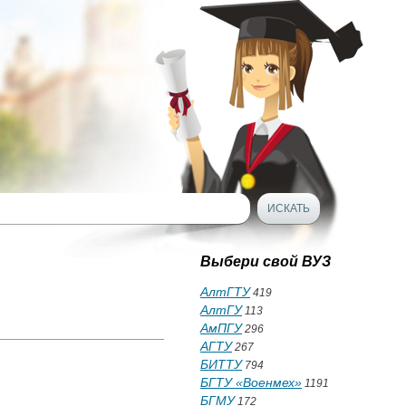
Выбери свой ВУЗ
АлтГТУ
419
АлтГУ
113
АмПГУ
296
АГТУ
267
БИТТУ
794
БГТУ «Военмех»
1191
БГМУ
172