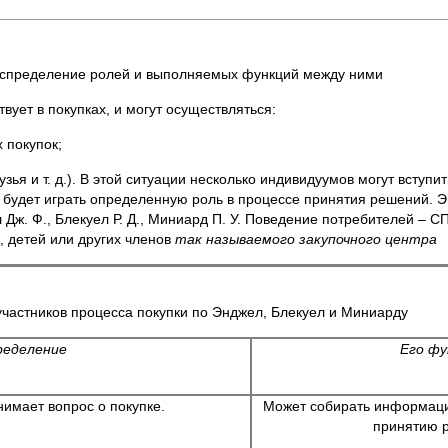
распределение ролей и выполняемых функций между ними
вует в покупках, и могут осуществляться:
 покупок;
ья и т. д.). В этой ситуации несколько индивидуумов могут вступи
х будет играть определенную роль в процессе принятия решений. Э
Дж. Ф., Блекуел Р. Д., Миниард П. У. Поведение потребителей – СПб
, детей или других членов
так называемого закупочного центра
участников процесса покупки по Энджел, Блекуел и Миниарду
ределение
Его фу
нимает вопрос о покупке.
Может собирать информаци
принятию 