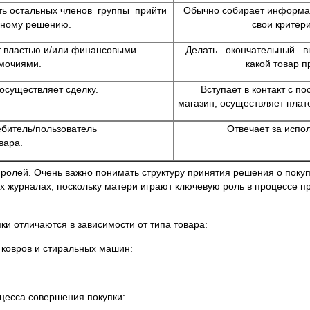
ить остальных членов группы прийти
Обычно собирает информац
нному решению.
свои критер
т властью и/или финансовыми
Делать окончательный вы
мочиями.
какой товар п
осуществляет сделку.
Вступает в контакт с п
магазин, осуществляет плате
ебитель/пользователь
Отвечает за испол
вара.
 ролей. Очень важно понимать структуру принятия решения о покуп
х журналах, поскольку матери играют ключевую роль в процессе п
и отличаются в зависимости от типа товара:
ковров и стиральных машин:
цесса совершения покупки: