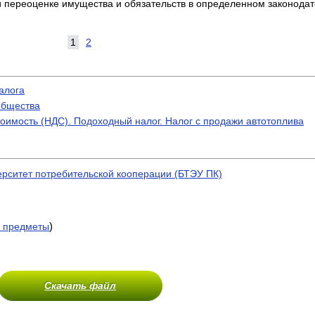
 переоценке имущества и обязательств в определенном законодат
1
2
алога
общества
оимость (НДС). Подоходный налог. Налог с продажи автотоплива
ерситет потребительской кооперации (БТЭУ ПК)
)
 предметы
Скачать файл