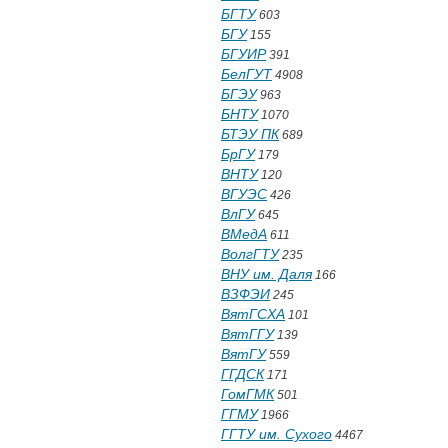
БГТУ
603
БГУ
155
БГУИР
391
БелГУТ
4908
БГЭУ
963
БНТУ
1070
БТЭУ ПК
689
БрГУ
179
ВНТУ
120
ВГУЭС
426
ВлГУ
645
ВМедА
611
ВолгГТУ
235
ВНУ им. Даля
166
ВЗФЭИ
245
ВятГСХА
101
ВятГГУ
139
ВятГУ
559
ГГДСК
171
ГомГМК
501
ГГМУ
1966
ГГТУ им. Сухого
4467