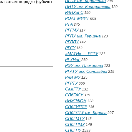
ПГПУ им. Короленко
296
ельствам порядке (субсчет
ПНТУ им. Кондратюка
120
РАНХиГС
190
РОАТ МИИТ
608
РТА
245
РГГМУ
117
РГПУ им. Герцена
123
РГППУ
142
РГСУ
162
«МАТИ» — РГТУ
121
РГУНиГ
260
РЭУ им. Плеханова
123
РГАТУ им. Соловьёва
219
РязГМУ
125
РГРТУ
666
СамГТУ
131
СПбГАСУ
315
ИНЖЭКОН
328
СПбГИПСР
136
СПбГЛТУ им. Кирова
227
СПбГМТУ
143
СПбГПМУ
146
СПбГПУ
1599