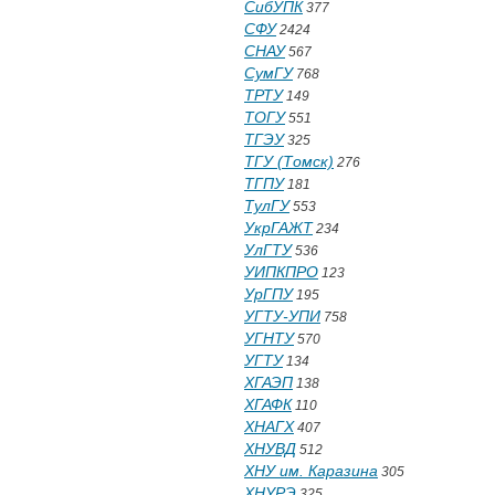
СибУПК
377
СФУ
2424
СНАУ
567
СумГУ
768
ТРТУ
149
ТОГУ
551
ТГЭУ
325
ТГУ (Томск)
276
ТГПУ
181
ТулГУ
553
УкрГАЖТ
234
УлГТУ
536
УИПКПРО
123
УрГПУ
195
УГТУ-УПИ
758
УГНТУ
570
УГТУ
134
ХГАЭП
138
ХГАФК
110
ХНАГХ
407
ХНУВД
512
ХНУ им. Каразина
305
ХНУРЭ
325