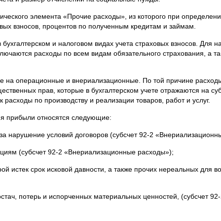
мического элемента «Прочие расходы», из которого при определе
вых взносов, процентов по полученным кредитам и займам.
бухгалтерском и налоговом видах учета страховых взносов. Для 
ключаются расходы по всем видам обязательного страхования, а т
ие на операционные и внериализационные. По той причине расход
ественных прав, которые в бухгалтерском учете отражаются на суб
 расходы по производству и реализации товаров, работ и услуг.
я прибыли относятся следующие:
 за нарушение условий договоров (субсчет 92-2 «Внериализационн
циям (субсчет 92-2 «Внериализационные расходы»);
ой истек срок исковой давности, а также прочих нереальных для в
остач, потерь и испорченных материальных ценностей, (субсчет 9