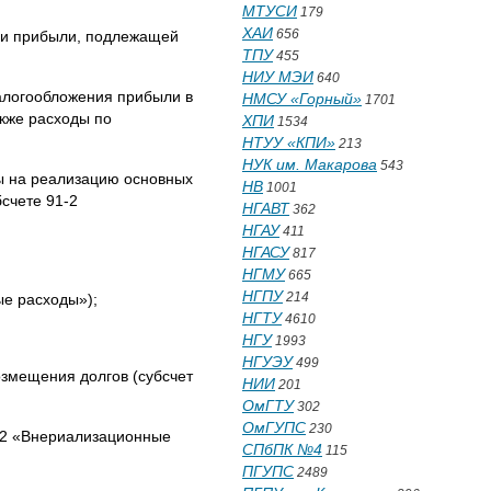
МТУСИ
179
ХАИ
656
нии прибыли, подлежащей
ТПУ
455
НИУ МЭИ
640
налогообложения прибыли в
НМСУ «Горный»
1701
акже расходы по
ХПИ
1534
НТУУ «КПИ»
213
НУК им. Макарова
543
ы на реализацию основных
НВ
1001
счете 91-2
НГАВТ
362
НГАУ
411
НГАСУ
817
НГМУ
665
НГПУ
214
ые расходы»);
НГТУ
4610
НГУ
1993
НГУЭУ
499
озмещения долгов (субсчет
НИИ
201
ОмГТУ
302
ОмГУПС
230
2-2 «Внериализационные
СПбПК №4
115
ПГУПС
2489