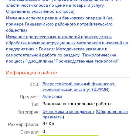
эластичности спроса по цене на товары и услугу.
Определить эластичность спроса)
Изучение аспектов ревизии банковских операций (на
примере Ганцевичского районного потребительского
общества)
Изучение прогрессивных технологий производства и
обработки новых конструкционных материалов и изделий на
предприятиях г. Гомеля: Методические указания к
самостоятельной работе по разделу "Технологические
процессы" дисциплины "Производственные технологии"
Информация о работе
Всероссийский заочный финансово-
ВУЗ:
экономический институт (ВЗФЭИ)
Логистика
Предмет:
Задания на контрольные работы
Тип:
(
Экономика и менеджмент
Общественные
Категория:
)
предметы
87 Kb
Размер файла:
0
Скачали: