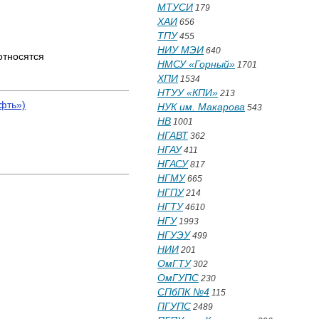
МТУСИ
179
ХАИ
656
ТПУ
455
НИУ МЭИ
640
относятся
НМСУ «Горный»
1701
ХПИ
1534
НТУУ «КПИ»
213
фть»)
НУК им. Макарова
543
НВ
1001
НГАВТ
362
НГАУ
411
НГАСУ
817
НГМУ
665
НГПУ
214
НГТУ
4610
НГУ
1993
НГУЭУ
499
НИИ
201
ОмГТУ
302
ОмГУПС
230
СПбПК №4
115
ПГУПС
2489