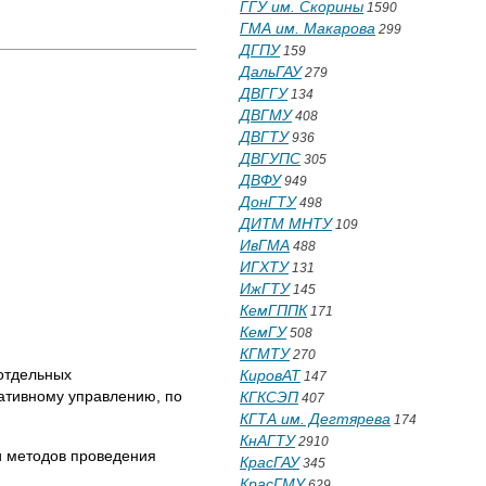
ГГУ им. Скорины
1590
ГМА им. Макарова
299
ДГПУ
159
ДальГАУ
279
ДВГГУ
134
ДВГМУ
408
ДВГТУ
936
ДВГУПС
305
ДВФУ
949
ДонГТУ
498
ДИТМ МНТУ
109
ИвГМА
488
ИГХТУ
131
ИжГТУ
145
КемГППК
171
КемГУ
508
КГМТУ
270
 отдельных
КировАТ
147
ативному управлению, по
КГКСЭП
407
КГТА им. Дегтярева
174
КнАГТУ
2910
и методов проведения
КрасГАУ
345
КрасГМУ
629