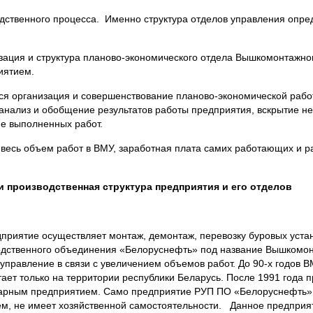
водственного процесса. Именно структура отделов управления опр
зация и структура планово-экономического отдела Вышкомонтажног
иятием.
тся организация и совершенствование планово-экономической раб
 анализ и обобщение результатов работы предприятия, вскрытие н
е выполненных работ.
ит весь объем работ в ВМУ, заработная плата самих работающих и р
и производственная структура предприятия и его отделов
риятие осуществляет монтаж, демонтаж, перевозку буровых уста
зводственного объединения «Белоруснефть» под название Вышкомон
правление в связи с увеличением объемов работ. До 90-х годов 
ет только на территории республики Беларусь. После 1991 года 
тарным предприятием. Само предприятие РУП ПО «Белоруснефть»
, не имеет хозяйственной самостоятельности. Данное предприяти