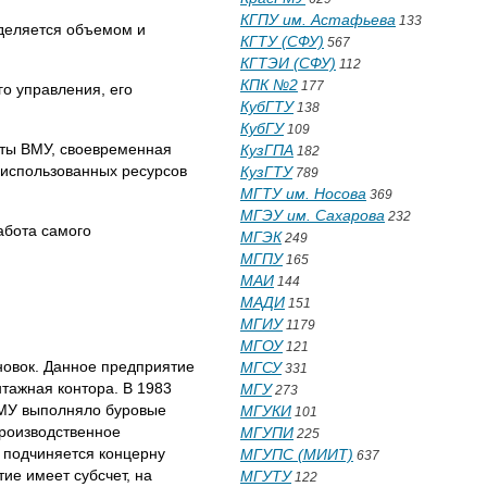
КГПУ им. Астафьева
133
еделяется объемом и
КГТУ (СФУ)
567
КГТЭИ (СФУ)
112
КПК №2
177
о управления, его
КубГТУ
138
КубГУ
109
оты ВМУ, своевременная
КузГПА
182
еиспользованных ресурсов
КузГТУ
789
МГТУ им. Носова
369
МГЭУ им. Сахарова
232
абота самого
МГЭК
249
МГПУ
165
МАИ
144
МАДИ
151
МГИУ
1179
МГОУ
121
новок. Данное предприятие
МГСУ
331
тажная контора. В 1983
МГУ
273
ВМУ выполняло буровые
МГУКИ
101
производственное
МГУПИ
225
 подчиняется концерну
МГУПС (МИИТ)
637
е имеет субсчет, на
МГУТУ
122