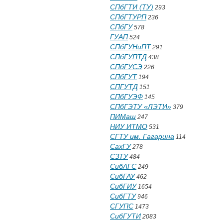
СПбГТИ (ТУ)
293
СПбГТУРП
236
СПбГУ
578
ГУАП
524
СПбГУНиПТ
291
СПбГУПТД
438
СПбГУСЭ
226
СПбГУТ
194
СПГУТД
151
СПбГУЭФ
145
СПбГЭТУ «ЛЭТИ»
379
ПИМаш
247
НИУ ИТМО
531
СГТУ им. Гагарина
114
СахГУ
278
СЗТУ
484
СибАГС
249
СибГАУ
462
СибГИУ
1654
СибГТУ
946
СГУПС
1473
СибГУТИ
2083