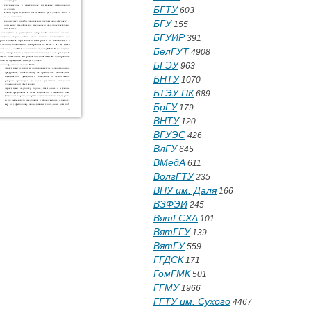
БГТУ
603
БГУ
155
БГУИР
391
БелГУТ
4908
БГЭУ
963
БНТУ
1070
БТЭУ ПК
689
БрГУ
179
ВНТУ
120
ВГУЭС
426
ВлГУ
645
ВМедА
611
ВолгГТУ
235
ВНУ им. Даля
166
ВЗФЭИ
245
ВятГСХА
101
ВятГГУ
139
ВятГУ
559
ГГДСК
171
ГомГМК
501
ГГМУ
1966
ГГТУ им. Сухого
4467