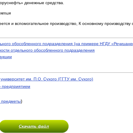
лоруснефть» денежные средства.
иятия
ется и вспомогательное производство, К основному производству 
ельного обособленного подразделения (на примере НГДУ «Речицане
ности отдельного обособленного подразделения
дукции
университет им. П.О. Сухого (ГГТУ им. Сухого)
е предприятием
)
 предметы
Скачать файл