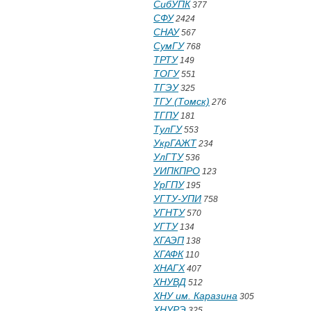
СибУПК
377
СФУ
2424
СНАУ
567
СумГУ
768
ТРТУ
149
ТОГУ
551
ТГЭУ
325
ТГУ (Томск)
276
ТГПУ
181
ТулГУ
553
УкрГАЖТ
234
УлГТУ
536
УИПКПРО
123
УрГПУ
195
УГТУ-УПИ
758
УГНТУ
570
УГТУ
134
ХГАЭП
138
ХГАФК
110
ХНАГХ
407
ХНУВД
512
ХНУ им. Каразина
305
ХНУРЭ
325