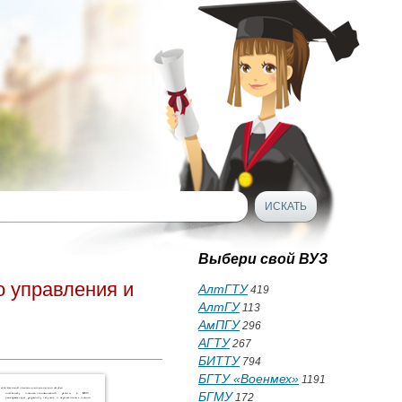
Выбери свой ВУЗ
о управления и
АлтГТУ
419
АлтГУ
113
АмПГУ
296
АГТУ
267
БИТТУ
794
БГТУ «Военмех»
1191
БГМУ
172