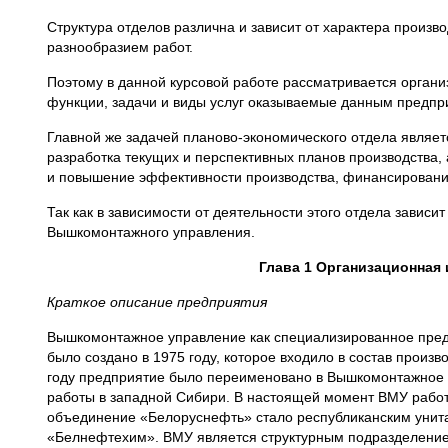
Структура отделов различна и зависит от характера произ
разнообразием работ.
Поэтому в данной курсовой работе рассматривается органи
функции, задачи и виды услуг оказываемые данным предпр
Главной же задачей планово-экономического отдела являе
разработка текущих и перспективных планов производства,
и повышение эффективности производства, финансировани
Так как в зависимости от деятельности этого отдела завис
Вышкомонтажного управления.
Глава 1
Организационная 
Краткое описание предприятия
Вышкомонтажное управление как специализированное предп
было создано в 1975 году, которое входило в состав прои
году предприятие было переименовано в Вышкомонтажное у
работы в западной Сибири. В настоящей момент ВМУ работа
объединение «Белоруснефть» стало республиканским уни
«Белнефтехим». ВМУ является структурным подразделением