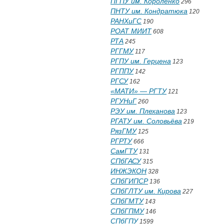
ПГПУ им. Короленко
296
ПНТУ им. Кондратюка
120
РАНХиГС
190
РОАТ МИИТ
608
РТА
245
РГГМУ
117
РГПУ им. Герцена
123
РГППУ
142
РГСУ
162
«МАТИ» — РГТУ
121
РГУНиГ
260
РЭУ им. Плеханова
123
РГАТУ им. Соловьёва
219
РязГМУ
125
РГРТУ
666
СамГТУ
131
СПбГАСУ
315
ИНЖЭКОН
328
СПбГИПСР
136
СПбГЛТУ им. Кирова
227
СПбГМТУ
143
СПбГПМУ
146
СПбГПУ
1599