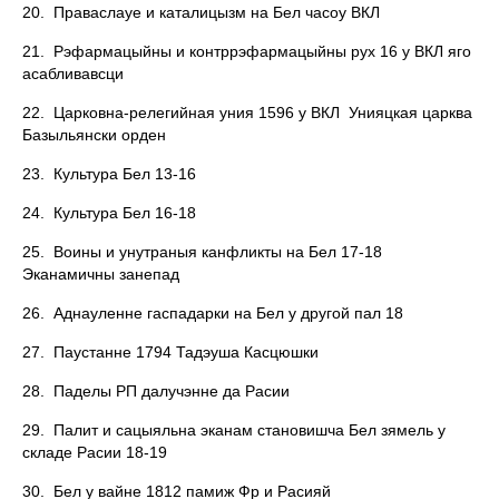
20. Праваслауе и каталицызм на Бел часоу ВКЛ
21. Рэфармацыйны и контррэфармацыйны рух 16 у ВКЛ яго
асабливавсци
22. Царковна-релегийная уния 1596 у ВКЛ Унияцкая царква
Базыльянски орден
23. Культура Бел 13-16
24. Культура Бел 16-18
25. Воины и унутраныя канфликты на Бел 17-18
Эканамичны занепад
26. Аднауленне гаспадарки на Бел у другой пал 18
27. Паустанне 1794 Тадэуша Касцюшки
28. Паделы РП далучэнне да Расии
29. Палит и сацыяльна эканам становишча Бел зямель у
складе Расии 18-19
30. Бел у вайне 1812 памиж Фр и Расияй