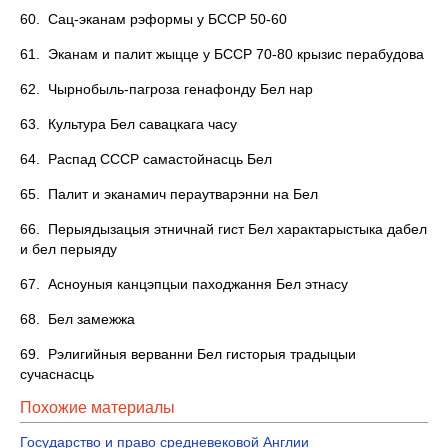
60. Сац-эканам рэформы у БССР 50-60
61. Эканам и палит жыцце у БССР 70-80 крызис перабудова
62. Чырнобыль-пагроза генафонду Бел нар
63. Культура Бел савацкага часу
64. Распад СССР самастойнасць Бел
65. Палит и эканамич пераутварэнни на Бел
66. Перыядызацыя этничнай гист Бел характарыстыка дабел
и бел перыяду
67. Асноуныя канцэпцыи паходжання Бел этнасу
68. Бел замежжа
69. Рэлигийныя верванни Бел гисторыя традыцыи
сучаснасць
Похожие материалы
Государство и право средневековой Англии