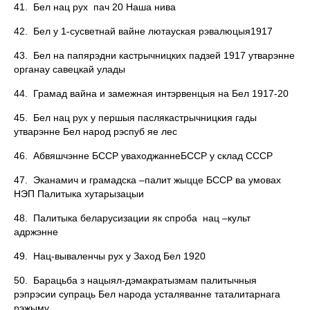
41. Бел нац рух пач 20 Наша нива
42. Бел у 1-сусветнай вайне лютауская рэвалюцыя1917
43. Бел на папярэдни кастрычницких падзей 1917 утварэнне
органау савецкай улады
44. Грамад вайна и замежная интэрвенцыя на Бел 1917-20
45. Бел нац рух у першыя паслякастрычницкия гады
утварэнне Бел народ рэспуб яе лес
46. Абвяшчэнне БССР уваходжаннеБССР у склад СССР
47. Эканамич и грамадска –палит жыцце БССР ва умовах
НЭП Палитыка хутарызацыи
48. Палитыка беларусизации як спроба нац –культ
адржэнне
49. Нац-вываленчы рух у Заход Бел 1920
50. Барацьба з нацыял-дэмакратызмам палитычныя
рэпрэсии супраць Бел народа усталяванне таталитарнага
рэжыму