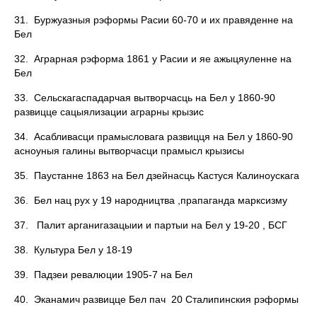
31. Буржуазныя рэформы Расии 60-70 и их правяденне на
Бел
32. Аграрная рэформа 1861 у Расии и яе ажыцяуленне на
Бел
33. Сельскагаспадарчая вытворчасць на Бел у 1860-90
развицце сацыялизации аграрны крызис
34. Асабливасци прамысловага развицця на Бел у 1860-90
асноуныя галины вытворчасци прамысл крызисы
35. Паустанне 1863 на Бел дзейнасць Кастуся Калиноускага
36. Бел нац рух у 19 народництва ,прапаганда марксизму
37. Палит арганигазацыии и партыи на Бел у 19-20 , БСГ
38. Культура Бел у 18-19
39. Падзеи ревалюции 1905-7 на Бел
40. Эканамич развицце Бел пач 20 Сталипинския рэформы