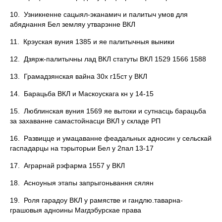
10. Узникненне сацыял-эканамич и палитыч умов для
абяднання Бел земляу утварэнне ВКЛ
11. Крэуская вуния 1385 и яе палитычныя выники
12. Дзярж-палитычны лад ВКЛ статуты ВКЛ 1529 1566 1588
13. Грамадзянская вайна 30х г15ст у ВКЛ
14. Барацьба ВКЛ и Маскоускага кн у 14-15
15. Люблинская вуния 1569 яе вытоки и сутнасць барацьба
за захаванне самастойнасци ВКЛ у складе РП
16. Развицце и умацаванне феадальных адносин у сельскай
гаспадарцы на тэрыторыи Бел у 2пал 13-17
17. Аграрнай рэфарма 1557 у ВКЛ
18. Асноуныя этапы запрыгоньвання сялян
19. Роля гарадоу ВКЛ у рамястве и гандлю.таварна-
грашовыя адноины Магдэбурскае права