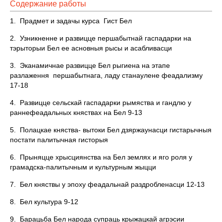
Содержание работы
1. Прадмет и задачы курса Гист Бел
2. Узникненне и развицце першабытнай гаспадарки на
тэрыторыи Бел ее асновныя рысы и асабливасци
3. Эканамичнае развицце Бел рыгиена на этапе
разлаження першабытнага, ладу станаулене феадализму
17-18
4. Развицце сельскай гаспадарки рымяства и гандлю у
раннефеадальных княствах на Бел 9-13
5. Полацкае княства- вытоки Бел дзяржаунасци гистарычныя
постати палитычная гисторыя
6. Прыняцце хрысциянства на Бел землях и яго роля у
грамадска-палитычным и культурным жыцци
7. Бел княствы у эпоху феадальнай раздробленасци 12-13
8. Бел культура 9-12
9. Барацьба Бел народа супраць крыжацкай агрэсии