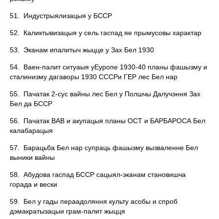
51. Индустрыялизацыя у БССР
52. Каликтывизацыя у сель гаспад яе прымусовы характар
53. Эканам ипалитыч жыцце у Зах Бел 1930
54. Ваен-палит ситуаыя уЕуропе 1930-40 планы фашызму и
сталинизму дагаворы 1930 СССРи ГЕР лес Бел нар
55. Пачатак 2-сус вайны лес Бел у Полшчы Далучэння Зах
Бел да БССР
56. Пачатак ВАВ и акупацыя планы ОСТ и БАРБАРОСА Бел
калабарацыя
57. Барацьба Бел нар супраць фашызму вызваленне Бел
выники вайны
58. Абудова гаспад БССР сацыял-эканам становишча
горада и вески
59. Бел у гады пераадоляння культу асобы и спроб
дэмакратызацыи грам-палит жыцця