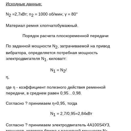
Исходные данные:
N
=2,7кВт; n
= 1000 об/мин; γ = 80°
2
2
Материал ремня хлопчатобумажный.
Порядок расчета плоскоременной передачи
По заданной мощности N
, затрачиваемой на привод
2
вибратора, определяется потребная мощность
электродвигателя N
, киловатт:
1
N
= N
/
1
2
η,
где η - коэффициент полезного действия ременной
передачи, в среднем равен 0,95…0,98.
Согласно ? принимаем η=0,95, тогда
N
= 2,7/0,95=2,84кВт
1
Согласно ? принимаем электродвигатель 4А100S4УЗ,
мощность которого близка к расчетной мощности N
.