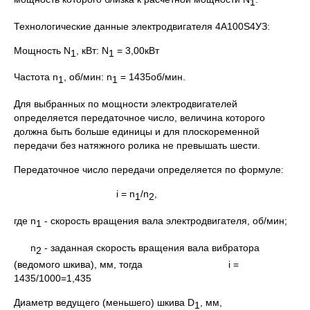
1
Технологические данные электродвигателя 4А100S4УЗ:
Мощность N
, кВт: N
= 3,00кВт
1
1
Частота n
, об/мин: n
= 1435об/мин.
1
1
Для выбранных по мощности электродвигателей
определяется передаточное число, величина которого
должна быть больше единицы и для плоскоременной
передачи без натяжного ролика не превышать шести.
Передаточное число передачи определяется по формуле:
i = n
/n
,
1
2
где n
- скорость вращения вала электродвигателя, об/мин;
1
n
- заданная скорость вращения вала вибратора
2
(ведомого шкива), мм, тогда i =
1435/1000=1,435
Диаметр ведущего (меньшего) шкива D
, мм,
1