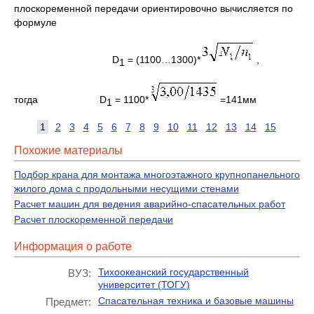
плоскоременной передачи ориентировочно вычисляется по
формуле
D
= (1100…1300)*
,
1
тогда D
= 1100*
=141мм
1
1
2
3
4
5
6
7
8
9
10
11
12
13
14
15
Похожие материалы
Подбор крана для монтажа многоэтажного крупнопанельного
жилого дома с продольными несущими стенами
Расчет машин для ведения аварийно-спасательных работ
Расчет плоскоременной передачи
Информация о работе
Тихоокеанский государственный
ВУЗ:
университет (ТОГУ)
Спасательная техника и базовые машины
Предмет: