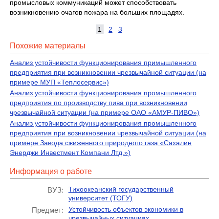
промысловых коммуникаций может способствовать
возникновению очагов пожара на больших площадях.
1
2
3
Похожие материалы
Анализ устойчивости функционирования примышленного
предприятия при возникновении чрезвычайной ситуации (на
примере МУП «Теплосервис»)
Анализ устойчивости функционирования промышленного
предприятия по производству пива при возникновении
чрезвычайной ситуации (на примере ОАО «АМУР-ПИВО»)
Анализ устойчивости функционирования промышленного
предприятия при возникновении чрезвычайной ситуации (на
примере Завода сжиженного природного газа «Сахалин
Энерджи Инвестмент Компани Лтд.»)
Информация о работе
Тихоокеанский государственный
ВУЗ:
университет (ТОГУ)
Устойчивость объектов экономики в
Предмет:
чрезвычайных ситуациях