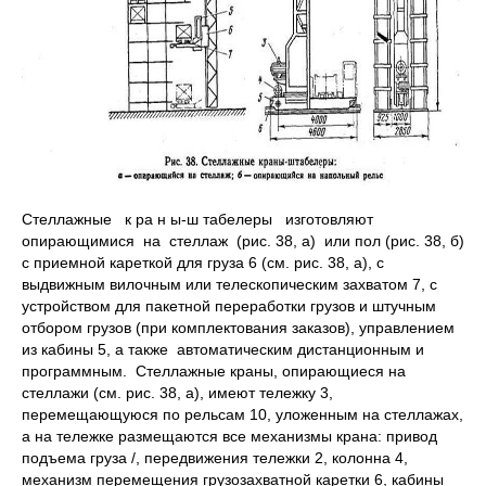
Стеллажные к pa н ы-ш табелеры изготовляют
опирающи­мися на стеллаж (рис. 38, а) или пол (рис. 38, б)
с приемной кареткой для груза 6 (см. рис. 38, а), с
выдвижным вилочным или телескопическим захва­том 7, с
устройством для пакетной переработки грузов и штучным
отбором грузов (при комплектования заказов), управлением
из кабины 5, а также ав­томатическим дистанционным и
программным. Стеллажные краны, опирающиеся на
стеллажи (см. рис. 38, а), имеют те­лежку 3,
перемещающуюся по рельсам 10, уложенным на стеллажах,
а на те­лежке размещаются все механизмы крана: привод
подъема груза /, передви­жения тележки 2, колонна 4,
механизм перемещения грузозахватной карет­ки 6, кабины