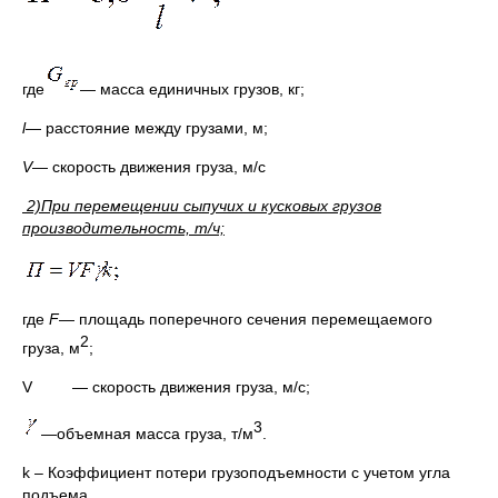
где
— масса единичных грузов, кг;
l
— расстояние между грузами, м;
V
— скорость движения груза, м/с
2)При перемещении сыпучих и кусковых грузов
производительность, т/ч;
где
F
— площадь поперечного сечения перемещаемого
2
груза, м
;
V — скорость движения груза, м/с;
3
—объемная масса груза, т/м
.
k – Коэффициент потери грузоподъемности с учетом угла
подъема