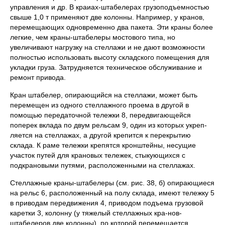
управления и др. В краиах-штабелерах грузоподъемностью
свыше 1,0 т применяют две колонны. Например, у кранов,
перемещающих одновременно два пакета. Эти краны более
легкие, чем краны-штабелеры мостового типа, но
увеличивают нагрузку на стеллажи и не дают возмож­ности
полностью использовать высоту складского помещения для
укладки груза. Затрудняется техническое обслуживание и
ремонт привода.
Кран штабелер, опирающийся на стеллажи, может быть
перемещен из одного стеллажного проема в другой в
помощью передаточной тележки 8, передвигающейся
поперек вклада по двум рельсам 9, один из которых укреп­
ляется на стеллажах, а другой крепится к перекрытию
склада. К раме тележ­ки крепятся кронштейны, несущие
участок путей для крановых тележек, сты­кующихся с
подкрановыми путями, расположенными на стеллажах.
Стеллажные краны-штабелеры (см. рис. 38, б) опирающиеся
на рельс 6, расположенный на полу склада, имеют тележку 5
в приводам передвижения 4, приводом подъема грузовой
каретки 3, колонну (у тяжелый стеллажных кра-нов-
штабелеров две колонны), по которой перемещается