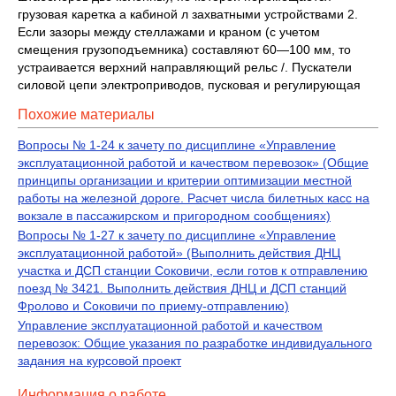
грузовая каретка а кабиной л захватными устройствами 2.
Если зазоры между стеллажами и кра­ном (с учетом
смещения грузоподъемника) составляют 60—100 мм, то
устраи­вается верхний направляющий рельс /. Пускатели
силовой цепи электро­приводов, пусковая и регулирующая
Похожие материалы
Вопросы № 1-24 к зачету по дисциплине «Управление
эксплуатационной работой и качеством перевозок» (Общие
принципы организации и критерии оптимизации местной
работы на железной дороге. Расчет числа билетных касс на
вокзале в пассажирском и пригородном сообщениях)
Вопросы № 1-27 к зачету по дисциплине «Управление
эксплуатационной работой» (Выполнить действия ДНЦ
участка и ДСП станции Соковичи, если готов к отправлению
поезд № 3421. Выполнить действия ДНЦ и ДСП станций
Фролово и Соковичи по приему-отправлению)
Управление эксплуатационной работой и качеством
перевозок: Общие указания по разработке индивидуального
задания на курсовой проект
Информация о работе