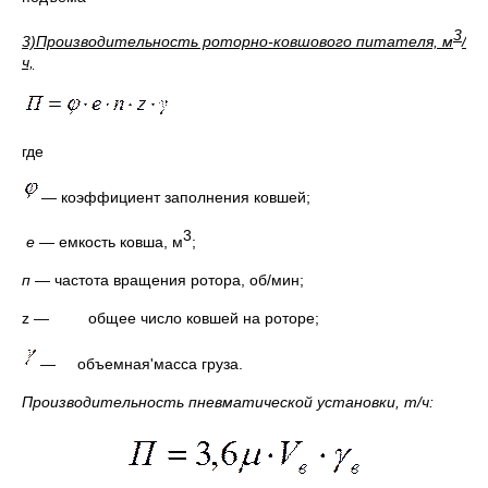
3
3)Производительность роторно-ковшового питателя, м
/
ч,
где
— коэффициент заполнения ковшей;
3
е
— емкость ковша, м
;
п
— частота вращения ротора, об/мин;
z — общее число ковшей на роторе;
— объемная'масса груза.
Производительность пневматической установки, т/ч: