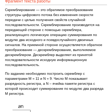
Фрагмент текста работы
Скремблирование — это обратимое преобразование
структуры цифрового потока без изменения скорости
передачи с целью получения свойств случайной
последовательности. Скремблирование производится на
передающей стороне с помощью скремблера,
реализующего логическую операцию суммирования по
модулю два исходного и псевдослучайного двоичных
сигналов. На приемной стороне осуществляется обратное
преобразование — дескремблирование, выполняемое
дескремблером. Дескремблер выделяет из принятой
последовательности исходную информационную
последовательность.
По заданию необходимо построить скремблер с
параметрами М = 11 и N = 9. Число M показывает
разрядность регистра, а N – ячейка памяти регистра с
которой происходит суммирование по модулю два разряда
M регистра.