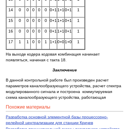
14
0
0
0
0
0
0+1
1+1
0+1
1
15
0
0
0
0
0
0+1
1+1
0+1
1
16
0
0
0
0
0
0+1
1+1
0+1
1
17
1
1
0
0
1
1+1
0+0
1+0
1
На выходе кодера кодовая комбинация начинает
появляться, начиная с такта 18.
Заключение
В данной контрольной работе был произведен расчет
параметров каналообразующего устройства, расчет спектра
модулированного сигнала и построена коммутируемая
схема каналообразующего устройства, работающая
Похожие материалы
Разработка основной элементной базы процессорно-
релейной централизации для станции Кричев