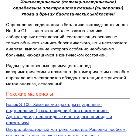
Ионометрическое (потенциометрическое)
определение электролитов плазмы (сыворотки)
крови и других биологических жидкостей
Определение содержания в биологических жидкостях ионов
Na, К и С1 — одно из наиболее важных клинико-
лабораторных исследований, составляющих основу не
только обычного клинико-биохимического, но и неотложного
анализа, выполнение которого особенно необходимо
больным, находящимся в критическом состоянии.
Рядом существенных преимуществ перед
колориметрическим и пламенно-фотометрическим способом
определения электролитов обладает потенциометрический
метод анализа, основанный
Похожие материалы
Белок S-100. Химические факторы внутреннего
подкрепления (вознаграждения) при наркоманиях.
Ацетальдегид, непептидные и пептидные опиоиды и
алкоголизм
Внутрилабораторный контроль качества. Решение проблем,
выявленных при анализе контрольных данных